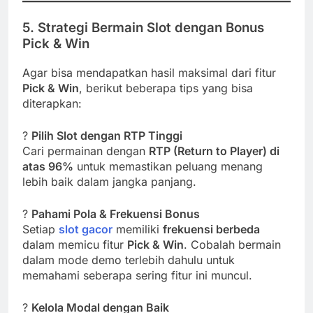
5. Strategi Bermain Slot dengan Bonus
Pick & Win
Agar bisa mendapatkan hasil maksimal dari fitur
Pick & Win
, berikut beberapa tips yang bisa
diterapkan:
?
Pilih Slot dengan RTP Tinggi
Cari permainan dengan
RTP (Return to Player) di
atas 96%
untuk memastikan peluang menang
lebih baik dalam jangka panjang.
?
Pahami Pola & Frekuensi Bonus
Setiap
slot gacor
memiliki
frekuensi berbeda
dalam memicu fitur
Pick & Win
. Cobalah bermain
dalam mode demo terlebih dahulu untuk
memahami seberapa sering fitur ini muncul.
?
Kelola Modal dengan Baik