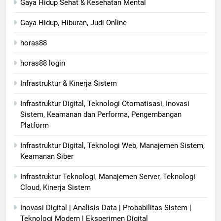
Gaya Hidup Sehat & Kesehatan Mental
Gaya Hidup, Hiburan, Judi Online
horas88
horas88 login
Infrastruktur & Kinerja Sistem
Infrastruktur Digital, Teknologi Otomatisasi, Inovasi
Sistem, Keamanan dan Performa, Pengembangan
Platform
Infrastruktur Digital, Teknologi Web, Manajemen Sistem,
Keamanan Siber
Infrastruktur Teknologi, Manajemen Server, Teknologi
Cloud, Kinerja Sistem
Inovasi Digital | Analisis Data | Probabilitas Sistem |
Teknologi Modern | Eksperimen Digital