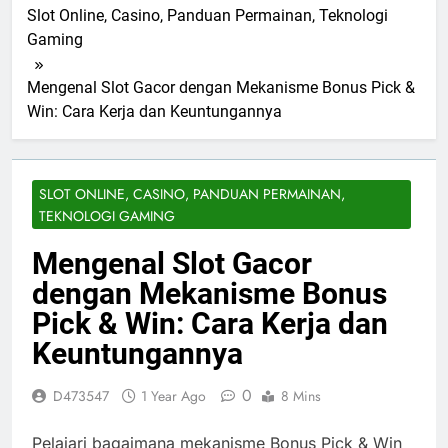
Slot Online, Casino, Panduan Permainan, Teknologi
Gaming
Mengenal Slot Gacor dengan Mekanisme Bonus Pick &
Win: Cara Kerja dan Keuntungannya
SLOT ONLINE, CASINO, PANDUAN PERMAINAN,
TEKNOLOGI GAMING
Mengenal Slot Gacor
dengan Mekanisme Bonus
Pick & Win: Cara Kerja dan
Keuntungannya
0
D473547
1 Year Ago
8 Mins
Pelajari bagaimana mekanisme Bonus Pick & Win