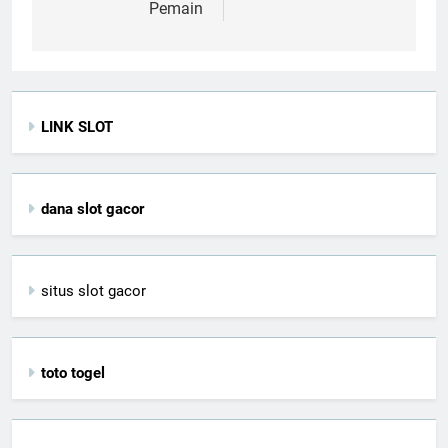
Pemain
LINK SLOT
dana slot gacor
situs slot gacor
toto togel