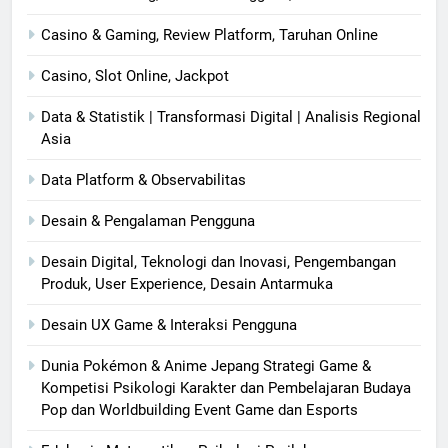
Casino & Gaming, Review Platform, Taruhan Online
Casino, Slot Online, Jackpot
Data & Statistik | Transformasi Digital | Analisis Regional
Asia
Data Platform & Observabilitas
Desain & Pengalaman Pengguna
Desain Digital, Teknologi dan Inovasi, Pengembangan
Produk, User Experience, Desain Antarmuka
Desain UX Game & Interaksi Pengguna
Dunia Pokémon & Anime Jepang Strategi Game &
Kompetisi Psikologi Karakter dan Pembelajaran Budaya
Pop dan Worldbuilding Event Game dan Esports