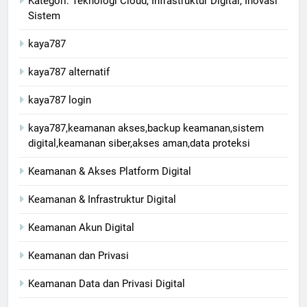
Kategori: Teknologi Cloud, Infrastruktur Digital, Inovasi
Sistem
kaya787
kaya787 alternatif
kaya787 login
kaya787,keamanan akses,backup keamanan,sistem
digital,keamanan siber,akses aman,data proteksi
Keamanan & Akses Platform Digital
Keamanan & Infrastruktur Digital
Keamanan Akun Digital
Keamanan dan Privasi
Keamanan Data dan Privasi Digital