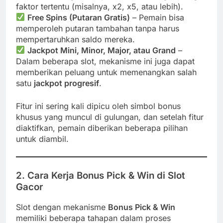
faktor tertentu (misalnya, x2, x5, atau lebih).
Free Spins (Putaran Gratis)
– Pemain bisa
memperoleh putaran tambahan tanpa harus
mempertaruhkan saldo mereka.
Jackpot Mini, Minor, Major, atau Grand
–
Dalam beberapa slot, mekanisme ini juga dapat
memberikan peluang untuk memenangkan salah
satu
jackpot progresif
.
Fitur ini sering kali dipicu oleh simbol bonus
khusus yang muncul di gulungan, dan setelah fitur
diaktifkan, pemain diberikan beberapa pilihan
untuk diambil.
2. Cara Kerja Bonus Pick & Win di Slot
Gacor
Slot dengan mekanisme
Bonus Pick & Win
memiliki beberapa tahapan dalam proses