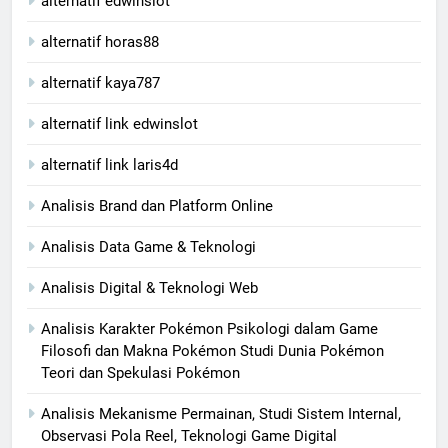
alternatif edwinslot
alternatif horas88
alternatif kaya787
alternatif link edwinslot
alternatif link laris4d
Analisis Brand dan Platform Online
Analisis Data Game & Teknologi
Analisis Digital & Teknologi Web
Analisis Karakter Pokémon Psikologi dalam Game
Filosofi dan Makna Pokémon Studi Dunia Pokémon
Teori dan Spekulasi Pokémon
Analisis Mekanisme Permainan, Studi Sistem Internal,
Observasi Pola Reel, Teknologi Game Digital