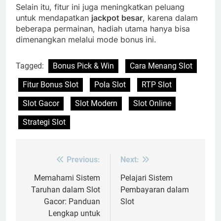
Selain itu, fitur ini juga meningkatkan peluang
untuk mendapatkan
jackpot besar
, karena dalam
beberapa permainan, hadiah utama hanya bisa
dimenangkan melalui mode bonus ini.
Tagged:
Bonus Pick & Win
Cara Menang Slot
Fitur Bonus Slot
Pola Slot
RTP Slot
Slot Gacor
Slot Modern
Slot Online
Strategi Slot
Previous:
Next:
Post
navigation
Memahami Sistem
Pelajari Sistem
Taruhan dalam Slot
Pembayaran dalam
Gacor: Panduan
Slot
Lengkap untuk