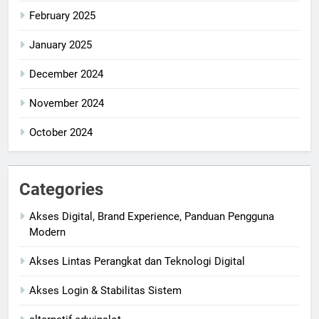
February 2025
January 2025
December 2024
November 2024
October 2024
Categories
Akses Digital, Brand Experience, Panduan Pengguna
Modern
Akses Lintas Perangkat dan Teknologi Digital
Akses Login & Stabilitas Sistem