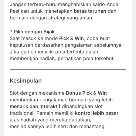
Jangan terburu-buru menghabiskan saldo Anda.
Pastikan untuk menetapkan
batas taruhan
dan
bermain dengan strategi yang aman.
?
Pilih dengan Bijak
Saat masuk ke mode
Pick & Win
, coba buat
keputusan berdasarkan pengalaman sebelumnya.
Jika game memiliki pola tertentu dalam
memberikan hadiah, perhatikan pola tersebut.
Kesimpulan
Slot dengan mekanisme
Bonus Pick & Win
memberikan pengalaman bermain yang lebih
menarik dan interaktif
dibandingkan slot
tradisional. Pemain memiliki
kontrol lebih besar
atas hadiah yang mereka dapatkan,
menjadikannya lebih seru dan menantang.