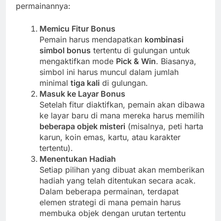
permainannya:
Memicu Fitur Bonus
Pemain harus mendapatkan
kombinasi
simbol bonus
tertentu di gulungan untuk
mengaktifkan mode
Pick & Win
. Biasanya,
simbol ini harus muncul dalam jumlah
minimal
tiga kali
di gulungan.
Masuk ke Layar Bonus
Setelah fitur diaktifkan, pemain akan dibawa
ke layar baru di mana mereka harus memilih
beberapa objek misteri
(misalnya, peti harta
karun, koin emas, kartu, atau karakter
tertentu).
Menentukan Hadiah
Setiap pilihan yang dibuat akan memberikan
hadiah yang telah ditentukan secara acak.
Dalam beberapa permainan, terdapat
elemen strategi di mana pemain harus
membuka objek dengan urutan tertentu