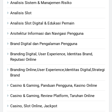
Analisis Sistem & Manajemen Risiko
Analisis Slot
Analisis Slot Digital & Edukasi Pemain
Arsitektur Informasi dan Navigasi Pengguna
Brand Digital dan Pengalaman Pengguna
Branding Digital, User Experience, Identitas Brand,
Reputasi Online
Branding Online,User Experience,Identitas Digital,Strategi
Brand
Casino & Gaming, Panduan Pengguna, Kasino Online
Casino & Gaming, Review Platform, Taruhan Online
Casino, Slot Online, Jackpot