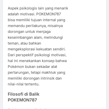
Aspek psikologis lain yang menarik
adalah motivasi. POKEMON787
bisa memiliki tujuan internal yang
memandu perilakunya, misalnya
dorongan untuk menjaga
keseimbangan alam, melindungi
teman, atau bahkan
mengeksplorasi kekuatan sendiri.
Dari perspektif psikologi motivasi,
hal ini menekankan konsep bahwa
Pokémon bukan sekadar alat
pertarungan, tetapi makhluk yang
memiliki dorongan intrinsik dan
nilai-nilai tertentu.
Filosofi di Balik
POKEMON787