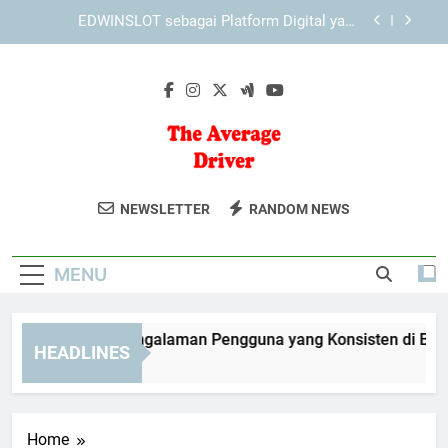
Skip
LEBAH4D sebagai Platform Digital yang Fleksibel
to
di Berbagai Perangkat
content
KAYA787 dan Pentingnya Pengalaman Akses yang
Stabil
LEBAH4D dan Pengalaman Pengguna yang
Konsisten di Berbagai Layar
EDWINSLOT sebagai Platform Digital yang
Fleksibel di Berbagai Perangkat
The Average
Baca Panduan Dan Tips Mengemudi Di
LEBAH4D sebagai Platform Digital yang Fleksibel
NEWSLETTER
RANDOM NEWS
di Berbagai Perangkat
Driver
The Average Driver. Untuk Pengemudi
KAYA787 dan Pentingnya Pengalaman Akses yang
Baru Hingga Berpengalaman.
Stabil
MENU
BAH4D dan Pengalaman Pengguna yang Konsisten di Berbaga
HEADLINES
Weeks Ago
Home