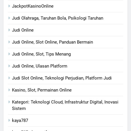
JackpotKasinoOnline
Judi Olahraga, Taruhan Bola, Psikologi Taruhan
Judi Online
Judi Online, Slot Online, Panduan Bermain
Judi Online, Slot, Tips Menang
Judi Online, Ulasan Platform
Judi Slot Online, Teknologi Perjudian, Platform Judi
Kasino, Slot, Permainan Online
Kategori: Teknologi Cloud, Infrastruktur Digital, Inovasi
Sistem
kaya787