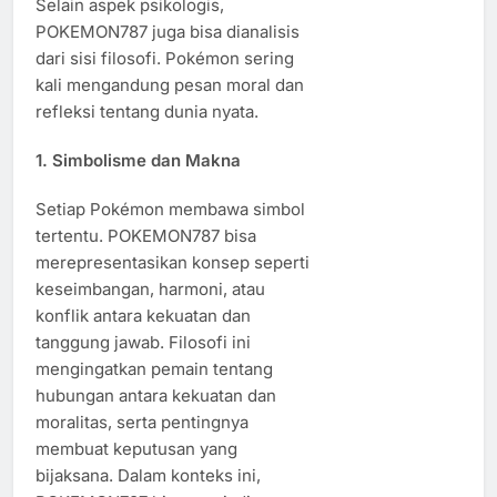
Selain aspek psikologis,
POKEMON787 juga bisa dianalisis
dari sisi filosofi. Pokémon sering
kali mengandung pesan moral dan
refleksi tentang dunia nyata.
1.
Simbolisme dan Makna
Setiap Pokémon membawa simbol
tertentu. POKEMON787 bisa
merepresentasikan konsep seperti
keseimbangan, harmoni, atau
konflik antara kekuatan dan
tanggung jawab. Filosofi ini
mengingatkan pemain tentang
hubungan antara kekuatan dan
moralitas, serta pentingnya
membuat keputusan yang
bijaksana. Dalam konteks ini,