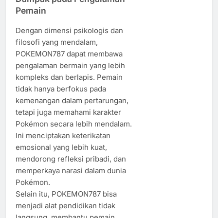
Pemain
Dengan dimensi psikologis dan
filosofi yang mendalam,
POKEMON787 dapat membawa
pengalaman bermain yang lebih
kompleks dan berlapis. Pemain
tidak hanya berfokus pada
kemenangan dalam pertarungan,
tetapi juga memahami karakter
Pokémon secara lebih mendalam.
Ini menciptakan keterikatan
emosional yang lebih kuat,
mendorong refleksi pribadi, dan
memperkaya narasi dalam dunia
Pokémon.
Selain itu, POKEMON787 bisa
menjadi alat pendidikan tidak
langsung, membantu pemain