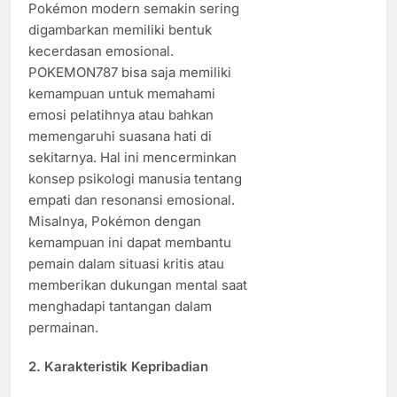
Pokémon modern semakin sering
digambarkan memiliki bentuk
kecerdasan emosional.
POKEMON787 bisa saja memiliki
kemampuan untuk memahami
emosi pelatihnya atau bahkan
memengaruhi suasana hati di
sekitarnya. Hal ini mencerminkan
konsep psikologi manusia tentang
empati dan resonansi emosional.
Misalnya, Pokémon dengan
kemampuan ini dapat membantu
pemain dalam situasi kritis atau
memberikan dukungan mental saat
menghadapi tantangan dalam
permainan.
2.
Karakteristik Kepribadian