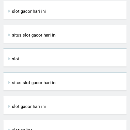
slot gacor hari ini
situs slot gacor hari ini
slot
situs slot gacor hari ini
slot gacor hari ini