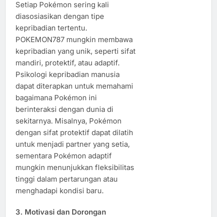
Setiap Pokémon sering kali
diasosiasikan dengan tipe
kepribadian tertentu.
POKEMON787 mungkin membawa
kepribadian yang unik, seperti sifat
mandiri, protektif, atau adaptif.
Psikologi kepribadian manusia
dapat diterapkan untuk memahami
bagaimana Pokémon ini
berinteraksi dengan dunia di
sekitarnya. Misalnya, Pokémon
dengan sifat protektif dapat dilatih
untuk menjadi partner yang setia,
sementara Pokémon adaptif
mungkin menunjukkan fleksibilitas
tinggi dalam pertarungan atau
menghadapi kondisi baru.
3.
Motivasi dan Dorongan