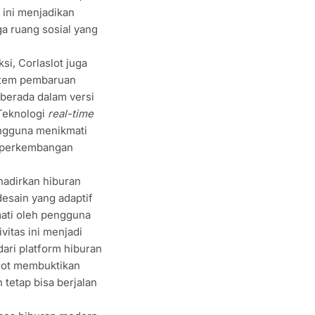
 ini menjadikan
ga ruang sosial yang
i, Corlaslot juga
stem pembaruan
 berada dalam versi
 Teknologi
real-time
ngguna menikmati
n perkembangan
hadirkan hiburan
desain yang adaptif
mati oleh pengguna
ivitas ini menjadi
ari platform hiburan
slot membuktikan
tetap bisa berjalan