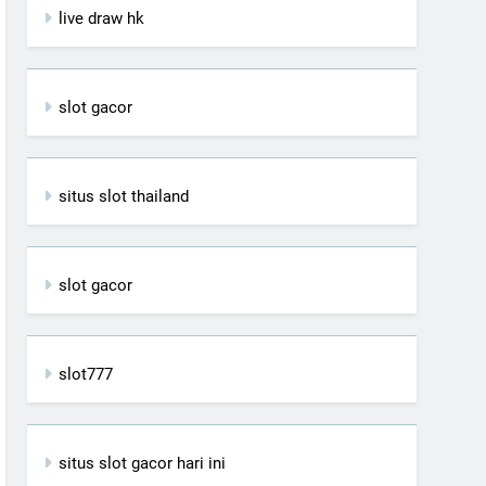
live draw hk
slot gacor
situs slot thailand
slot gacor
slot777
situs slot gacor hari ini