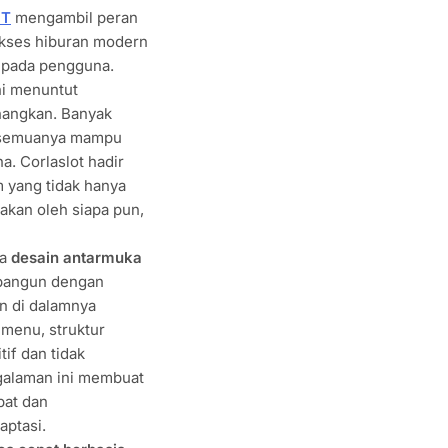
OT
mengambil peran
akses hiburan modern
t pada pengguna.
ni menuntut
nangkan. Banyak
k semuanya mampu
. Corlaslot hadir
 yang tidak hanya
nakan oleh siapa pun,
da
desain antarmuka
dibangun dengan
en di dalamnya
 menu, struktur
tif dan tidak
galaman ini membuat
pat dan
aptasi.