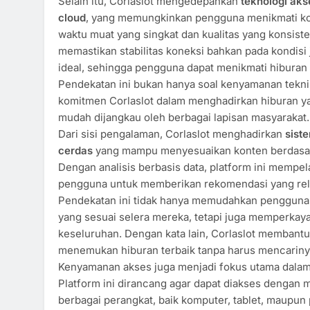
Selain itu, Corlaslot mengedepankan
teknologi aks
cloud
, yang memungkinkan pengguna menikmati ko
waktu muat yang singkat dan kualitas yang konsisten
memastikan stabilitas koneksi bahkan pada kondisi 
ideal, sehingga pengguna dapat menikmati hiburan
Pendekatan ini bukan hanya soal kenyamanan teknis
komitmen Corlaslot dalam menghadirkan hiburan ya
mudah dijangkau oleh berbagai lapisan masyarakat.
Dari sisi pengalaman, Corlaslot menghadirkan
sist
cerdas
yang mampu menyesuaikan konten berdasa
Dengan analisis berbasis data, platform ini mempel
pengguna untuk memberikan rekomendasi yang rel
Pendekatan ini tidak hanya memudahkan penggun
yang sesuai selera mereka, tetapi juga memperkay
keseluruhan. Dengan kata lain, Corlaslot membant
menemukan hiburan terbaik tanpa harus mencarinya
Kenyamanan akses juga menjadi fokus utama dalam s
Platform ini dirancang agar dapat diakses dengan 
berbagai perangkat, baik komputer, tablet, maupun 