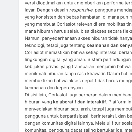
versi dioptimalkan untuk memberikan performa terb
layar. Dengan desain
responsive
, pengguna menda
yang konsisten dan bebas hambatan, di mana pun m
yang membuat Corlaslot relevan di era mobilitas tingg
mana hiburan harus selalu bisa diakses secara fleks
Namun, penyederhanaan akses hiburan tidak hanya
teknologi, tetapi juga tentang
keamanan dan keny
Corlaslot memastikan bahwa setiap interaksi berl
lingkungan digital yang aman. Sistem perlindungan 
kebijakan privasi yang transparan menjamin bahwa
menikmati hiburan tanpa rasa khawatir. Dalam hal ini
membuktikan bahwa akses cepat tidak harus mengo
keamanan dan kepercayaan.
Di sisi lain, Corlaslot juga berperan dalam memba
hiburan yang
kolaboratif dan interaktif
. Platform in
menyediakan hiburan satu arah, tetapi juga membu
pengguna untuk berpartisipasi, berinteraksi, dan 
dengan komunitas digital lainnya. Melalui fitur sosi
komunitas, pengguna dapat saling bertukar ide, me