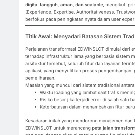
digital tangguh, aman, dan scalable
, mengikuti pri
(Experience, Expertise, Authoritativeness, Trustwor
berfokus pada peningkatan nyata dalam user exper
Titik Awal: Menyadari Batasan Sistem Trad
Perjalanan transformasi EDWINSLOT dimulai dari e
terhadap infrastruktur lama yang berbasis sistem m
arsitektur tersebut, seluruh fitur dan layanan terin
aplikasi, yang menyulitkan proses pengembangan, 
pemeliharaan.
Masalah yang muncul dari sistem tradisional antara 
Waktu loading yang lambat saat trafik menin
Risiko besar jika terjadi error di salah satu b
Keterbatasan dalam menambahkan fitur baru
Kesadaran inilah yang mendorong manajemen dan t
EDWINSLOT untuk merancang
peta jalan transform