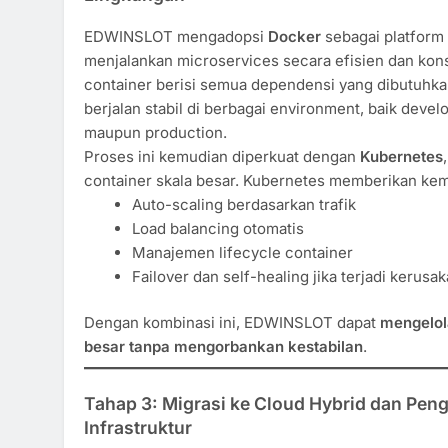
EDWINSLOT mengadopsi
Docker
sebagai platform 
menjalankan microservices secara efisien dan kons
container berisi semua dependensi yang dibutuhkan
berjalan stabil di berbagai environment, baik devel
maupun production.
Proses ini kemudian diperkuat dengan
Kubernetes
container skala besar. Kubernetes memberikan ke
Auto-scaling berdasarkan trafik
Load balancing otomatis
Manajemen lifecycle container
Failover dan self-healing jika terjadi kerusa
Dengan kombinasi ini, EDWINSLOT dapat
mengelol
besar tanpa mengorbankan kestabilan
.
Tahap 3: Migrasi ke Cloud Hybrid dan Pen
Infrastruktur