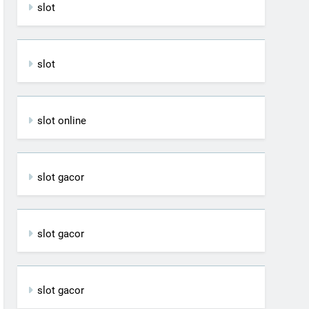
slot
slot
slot online
slot gacor
slot gacor
slot gacor