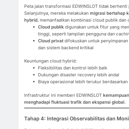
Peta jalan transformasi EDWINSLOT tidak berhenti 
Selanjutnya, mereka melakukan
migrasi bertahap k
hybrid
, memanfaatkan kombinasi cloud publik dan c
Cloud publik
digunakan untuk fitur yang mem
tinggi, seperti tampilan pengguna dan cachi
Cloud privat
difokuskan untuk penyimpanan i
dan sistem backend kritikal
Keuntungan cloud hybrid:
Fleksibilitas dan kontrol lebih baik
Dukungan disaster recovery lebih andal
Biaya operasional lebih terukur berdasarkan
Infrastruktur ini memberi EDWINSLOT
kemampuan 
menghadapi fluktuasi trafik dan ekspansi global
.
Tahap 4: Integrasi Observabilitas dan Mon