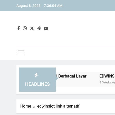
Skip
August 8, 2026
7:36:05 AM
to
content
The
Baca Pand
ang Konsisten di Berbagai Layar
EDWINSLOT sebagai P
3 Weeks Ago
HEADLINES
Home
edwinslot link alternatif