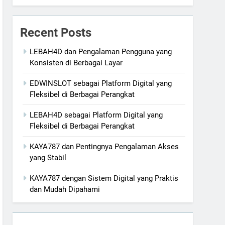
Recent Posts
LEBAH4D dan Pengalaman Pengguna yang
Konsisten di Berbagai Layar
EDWINSLOT sebagai Platform Digital yang
Fleksibel di Berbagai Perangkat
LEBAH4D sebagai Platform Digital yang
Fleksibel di Berbagai Perangkat
KAYA787 dan Pentingnya Pengalaman Akses
yang Stabil
KAYA787 dengan Sistem Digital yang Praktis
dan Mudah Dipahami