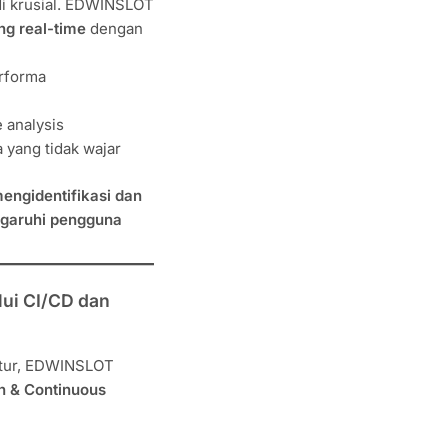
adi krusial. EDWINSLOT
ng real-time
dengan
rforma
 analysis
 yang tidak wajar
engidentifikasi dan
garuhi pengguna
ui CI/CD dan
fitur, EDWINSLOT
on & Continuous