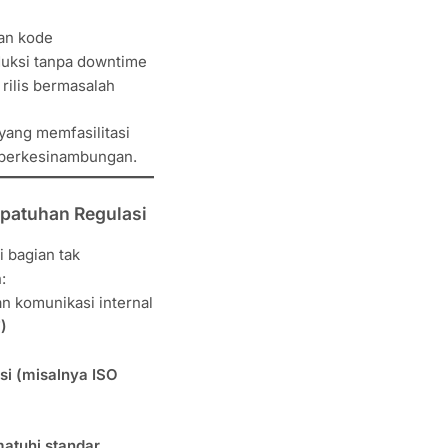
han kode
uksi tanpa downtime
rilis bermasalah
 yang memfasilitasi
a berkesinambungan.
epatuhan Regulasi
 bagian tak
:
n komunikasi internal
)
si (misalnya ISO
atuhi standar