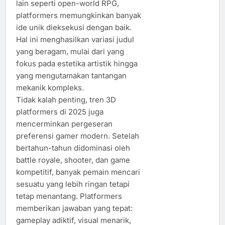
lain seperti open-world RPG,
platformers memungkinkan banyak
ide unik dieksekusi dengan baik.
Hal ini menghasilkan variasi judul
yang beragam, mulai dari yang
fokus pada estetika artistik hingga
yang mengutamakan tantangan
mekanik kompleks.
Tidak kalah penting, tren 3D
platformers di 2025 juga
mencerminkan pergeseran
preferensi gamer modern. Setelah
bertahun-tahun didominasi oleh
battle royale, shooter, dan game
kompetitif, banyak pemain mencari
sesuatu yang lebih ringan tetapi
tetap menantang. Platformers
memberikan jawaban yang tepat:
gameplay adiktif, visual menarik,