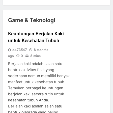
Game & Teknologi
Keuntungan Berjalan Kaki
untuk Kesehatan Tubuh
d473547
8 months
ago
0
8 mins
Berjalan kaki adalah salah satu
bentuk aktivitas fisik yang
sederhana namun memiliki banyak
manfaat untuk kesehatan tubuh.
Temukan berbagai keuntungan
berjalan kaki secara rutin untuk
kesehatan tubuh Anda.
Berjalan kaki adalah salah satu
bentuk olahraga yang paling