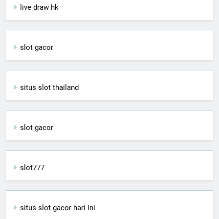
live draw hk
slot gacor
situs slot thailand
slot gacor
slot777
situs slot gacor hari ini