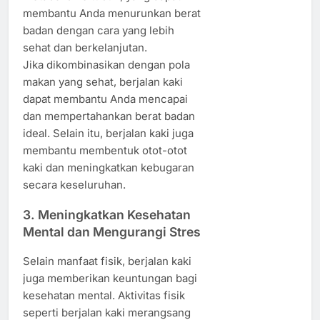
membantu Anda menurunkan berat
badan dengan cara yang lebih
sehat dan berkelanjutan.
Jika dikombinasikan dengan pola
makan yang sehat, berjalan kaki
dapat membantu Anda mencapai
dan mempertahankan berat badan
ideal. Selain itu, berjalan kaki juga
membantu membentuk otot-otot
kaki dan meningkatkan kebugaran
secara keseluruhan.
3.
Meningkatkan Kesehatan
Mental dan Mengurangi Stres
Selain manfaat fisik, berjalan kaki
juga memberikan keuntungan bagi
kesehatan mental. Aktivitas fisik
seperti berjalan kaki merangsang