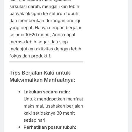
sirkulasi darah, mengalirkan lebih
banyak oksigen ke seluruh tubuh,
dan memberikan dorongan energi
yang cepat. Hanya dengan berjalan
selama 10-20 menit, Anda dapat
merasa lebih segar dan siap
melanjutkan aktivitas dengan lebih
fokus dan produktif.
Tips Berjalan Kaki untuk
Maksimalkan Manfaatnya:
Lakukan secara rutin:
Untuk mendapatkan manfaat
maksimal, usahakan berjalan
kaki setidaknya 30 menit
setiap hari.
Perhatikan postur tubuh: