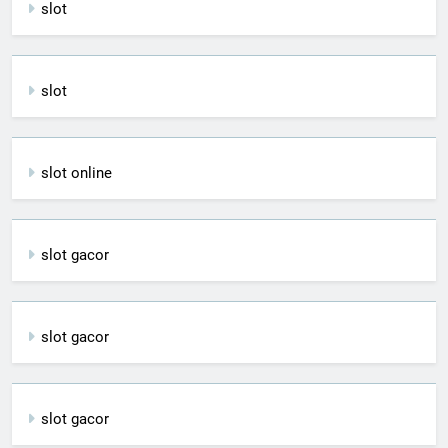
slot
slot
slot online
slot gacor
slot gacor
slot gacor