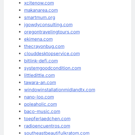
xcitenow.com
makanarea.com
smartmum.org
jgowdyconsulting.com
oregontravelingtours.com
ekimena.com
thecrayonbug.com
clouddesktopservice.com
bitlink-defi.com
systemgoodcondition.com
littledittle.com
tawara-an.com
windowinstallationmidlandtx.com
nano-loo.com
poleaholic.com
baco-music.com
toepferlaedchen.com
radioencuentros.com
southeastbeautifulkratom.com