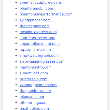
cinematiccaptures.com
phantommobil.com
bluemonkeyperformance.com
ayintaphaber.com
dreamspaze.com
hovalot-express.com
shortlinereview.com
apparentlyexempt.com
topazpharma.com
smartwatchgraph.com
arrowgamingglasses.com
marltonbistro.com
sunumvaaz.com
printersbin.com
yvonnegpearson.com
dragonpicture.net
miomana.com
otto-vintage.com
pacificbling.com