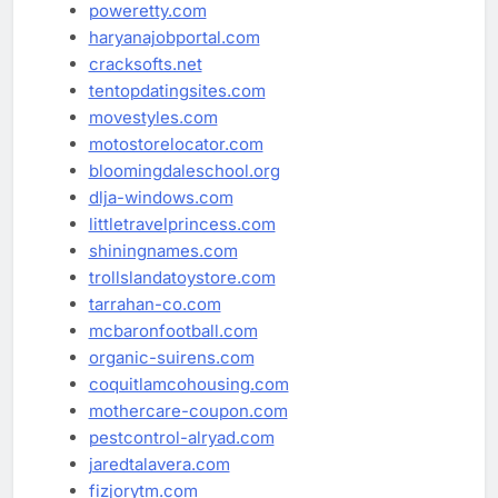
poweretty.com
haryanajobportal.com
cracksofts.net
tentopdatingsites.com
movestyles.com
motostorelocator.com
bloomingdaleschool.org
dlja-windows.com
littletravelprincess.com
shiningnames.com
trollslandatoystore.com
tarrahan-co.com
mcbaronfootball.com
organic-suirens.com
coquitlamcohousing.com
mothercare-coupon.com
pestcontrol-alryad.com
jaredtalavera.com
fizjorytm.com