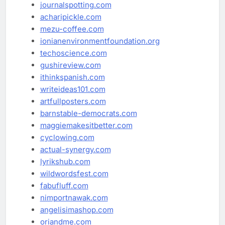
journalspotting.com
acharipickle.com
mezu-coffee.com
ionianenvironmentfoundation.org
techoscience.com
gushireview.com
ithinkspanish.com
writeideas101.com
artfullposters.com
barnstable-democrats.com
maggiemakesitbetter.com
cyclowing.com
actual-synergy.com
lyrikshub.com
wildwordsfest.com
fabufluff.com
nimportnawak.com
angelisimashop.com
oriandme.com