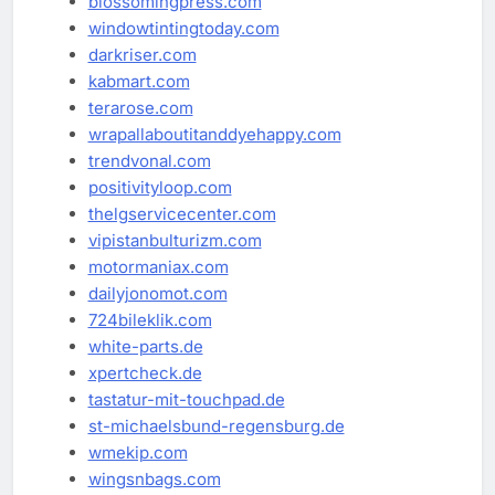
blossomingpress.com
windowtintingtoday.com
darkriser.com
kabmart.com
terarose.com
wrapallaboutitanddyehappy.com
trendvonal.com
positivityloop.com
thelgservicecenter.com
vipistanbulturizm.com
motormaniax.com
dailyjonomot.com
724bileklik.com
white-parts.de
xpertcheck.de
tastatur-mit-touchpad.de
st-michaelsbund-regensburg.de
wmekip.com
wingsnbags.com