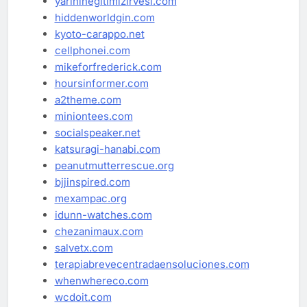
yarininegitimizirvesi.com
hiddenworldgin.com
kyoto-carappo.net
cellphonei.com
mikeforfrederick.com
hoursinformer.com
a2theme.com
miniontees.com
socialspeaker.net
katsuragi-hanabi.com
peanutmutterrescue.org
bjjinspired.com
mexampac.org
idunn-watches.com
chezanimaux.com
salvetx.com
terapiabrevecentradaensoluciones.com
whenwhereco.com
wcdoit.com