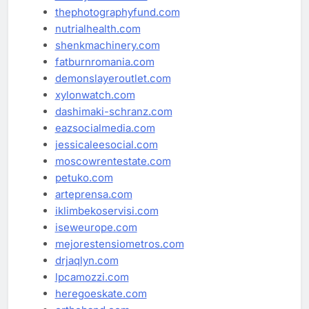
thephotographyfund.com
nutrialhealth.com
shenkmachinery.com
fatburnromania.com
demonslayeroutlet.com
xylonwatch.com
dashimaki-schranz.com
eazsocialmedia.com
jessicaleesocial.com
moscowrentestate.com
petuko.com
arteprensa.com
iklimbekoservisi.com
iseweurope.com
mejorestensiometros.com
drjaqlyn.com
lpcamozzi.com
heregoeskate.com