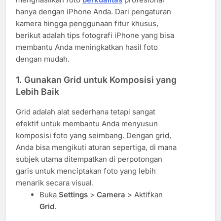
hanya dengan iPhone Anda. Dari pengaturan
kamera hingga penggunaan fitur khusus,
berikut adalah tips fotografi iPhone yang bisa
membantu Anda meningkatkan hasil foto
dengan mudah.
1.
Gunakan Grid untuk Komposisi yang
Lebih Baik
Grid adalah alat sederhana tetapi sangat
efektif untuk membantu Anda menyusun
komposisi foto yang seimbang. Dengan grid,
Anda bisa mengikuti aturan sepertiga, di mana
subjek utama ditempatkan di perpotongan
garis untuk menciptakan foto yang lebih
menarik secara visual.
Buka
Settings
>
Camera
> Aktifkan
Grid
.