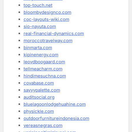
top-touch.net
bloombydesignco.com
coc-layouts-wiki.com
sio-nayuta.com
real-financial-dynamics.com
moroccotravelway.com
binmarta.com
kipinenergy.com
leovdboogaard.com
tellmeacharm.com
hindimesuchna.com
covabase.com
savvypalette.com
auditsocial.org
bluelagoonlodgehuahine.com
physickle.com
outdoorfurnitureindonesia.com
vereasnegras.com