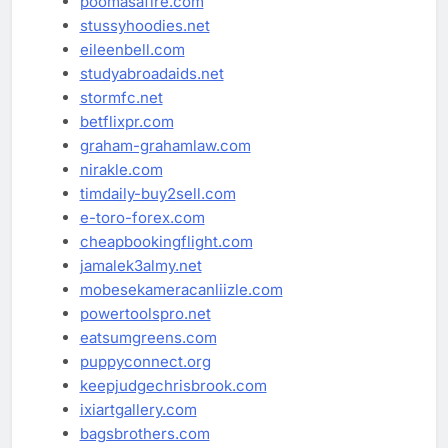
poomasafire.com
stussyhoodies.net
eileenbell.com
studyabroadaids.net
stormfc.net
betflixpr.com
graham-grahamlaw.com
nirakle.com
timdaily-buy2sell.com
e-toro-forex.com
cheapbookingflight.com
jamalek3almy.net
mobesekameracanliizle.com
powertoolspro.net
eatsumgreens.com
puppyconnect.org
keepjudgechrisbrook.com
ixiartgallery.com
bagsbrothers.com