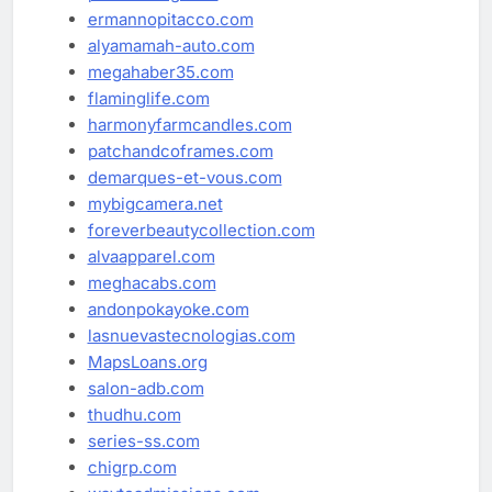
ermannopitacco.com
alyamamah-auto.com
megahaber35.com
flaminglife.com
harmonyfarmcandles.com
patchandcoframes.com
demarques-et-vous.com
mybigcamera.net
foreverbeautycollection.com
alvaapparel.com
meghacabs.com
andonpokayoke.com
lasnuevastecnologias.com
MapsLoans.org
salon-adb.com
thudhu.com
series-ss.com
chigrp.com