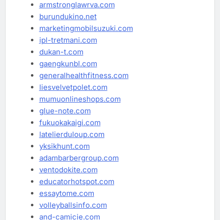
armstronglawrva.com
burundukino.net
marketingmobilsuzuki.com
ipl-tretmani.com
dukan-t.com
gaengkunbl.com
generalhealthfitness.com
liesvelvetpolet.com
mumuonlineshops.com
glue-note.com
fukuokakaigi.com
latelierduloup.com
yksikhunt.com
adambarbergroup.com
ventodokite.com
educatorhotspot.com
essaytome.com
volleyballsinfo.com
and-camicie.com