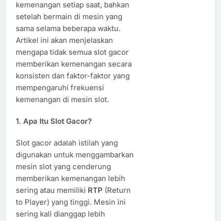
kemenangan setiap saat, bahkan
setelah bermain di mesin yang
sama selama beberapa waktu.
Artikel ini akan menjelaskan
mengapa tidak semua slot gacor
memberikan kemenangan secara
konsisten dan faktor-faktor yang
mempengaruhi frekuensi
kemenangan di mesin slot.
1.
Apa Itu Slot Gacor?
Slot gacor adalah istilah yang
digunakan untuk menggambarkan
mesin slot yang cenderung
memberikan kemenangan lebih
sering atau memiliki
RTP
(Return
to Player) yang tinggi. Mesin ini
sering kali dianggap lebih