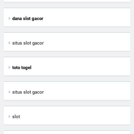
dana slot gacor
situs slot gacor
toto togel
situs slot gacor
slot