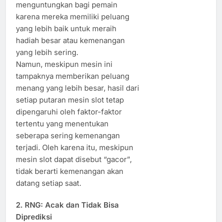
menguntungkan bagi pemain
karena mereka memiliki peluang
yang lebih baik untuk meraih
hadiah besar atau kemenangan
yang lebih sering.
Namun, meskipun mesin ini
tampaknya memberikan peluang
menang yang lebih besar, hasil dari
setiap putaran mesin slot tetap
dipengaruhi oleh faktor-faktor
tertentu yang menentukan
seberapa sering kemenangan
terjadi. Oleh karena itu, meskipun
mesin slot dapat disebut “gacor”,
tidak berarti kemenangan akan
datang setiap saat.
2.
RNG: Acak dan Tidak Bisa
Diprediksi