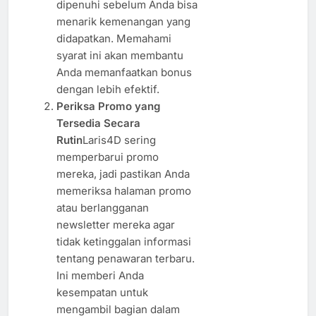
dipenuhi sebelum Anda bisa
menarik kemenangan yang
didapatkan. Memahami
syarat ini akan membantu
Anda memanfaatkan bonus
dengan lebih efektif.
Periksa Promo yang
Tersedia Secara
Rutin
Laris4D sering
memperbarui promo
mereka, jadi pastikan Anda
memeriksa halaman promo
atau berlangganan
newsletter mereka agar
tidak ketinggalan informasi
tentang penawaran terbaru.
Ini memberi Anda
kesempatan untuk
mengambil bagian dalam