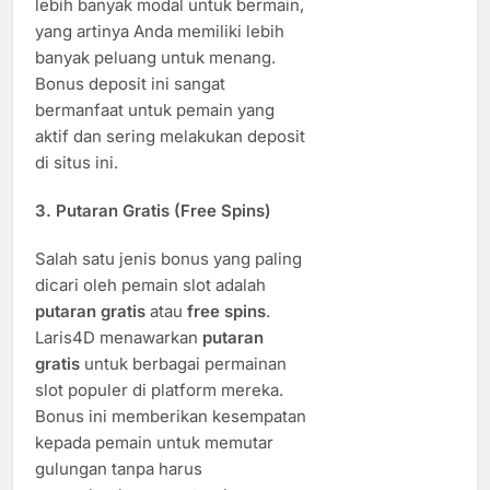
lebih banyak modal untuk bermain,
yang artinya Anda memiliki lebih
banyak peluang untuk menang.
Bonus deposit ini sangat
bermanfaat untuk pemain yang
aktif dan sering melakukan deposit
di situs ini.
3.
Putaran Gratis (Free Spins)
Salah satu jenis bonus yang paling
dicari oleh pemain slot adalah
putaran gratis
atau
free spins
.
Laris4D menawarkan
putaran
gratis
untuk berbagai permainan
slot populer di platform mereka.
Bonus ini memberikan kesempatan
kepada pemain untuk memutar
gulungan tanpa harus