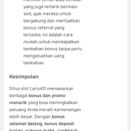
yang juga tertarik bermain
slot, ajak mereka untuk
bergabung dan manfaatkan
bonus referral yang
tersedia. Ini adalah cara
mudah untuk mendapatkan
tambahan bonus tanpa perlu
mengeluarkan uang
tambahan.
Kesimpulan
Situs slot Laris4D menawarkan
berbagai
bonus dan promo
menarik
yang bisa meningkatkan
peluang Anda meraih kemenangan
lebih besar. Dengan
bonus
selamat datang
,
bonus deposit
harian
,
putaran gratis
,
cashback
,