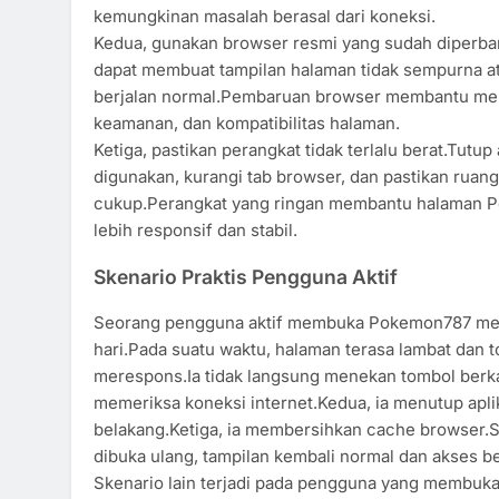
kemungkinan masalah berasal dari koneksi.
Kedua, gunakan browser resmi yang sudah diperba
dapat membuat tampilan halaman tidak sempurna atau
berjalan normal.Pembaruan browser membantu men
keamanan, dan kompatibilitas halaman.
Ketiga, pastikan perangkat tidak terlalu berat.Tutup 
digunakan, kurangi tab browser, dan pastikan rua
cukup.Perangkat yang ringan membantu halaman 
lebih responsif dan stabil.
Skenario Praktis Pengguna Aktif
Seorang pengguna aktif membuka Pokemon787 mela
hari.Pada suatu waktu, halaman terasa lambat dan 
merespons.Ia tidak langsung menekan tombol berkal
memeriksa koneksi internet.Kedua, ia menutup aplik
belakang.Ketiga, ia membersihkan cache browser.
dibuka ulang, tampilan kembali normal dan akses be
Skenario lain terjadi pada pengguna yang membuk