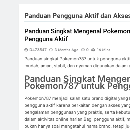
Panduan Pengguna Aktif dan Akses 
Panduan Singkat Mengenal Pokemon
Pengguna Aktif
D473547
3 Months Ago
0
16 Mins
Panduan singkat Pokemon787 untuk pengguna akti
mudah, aman, stabil, dan nyaman digunakan dalam akt
Panduan Singkat Mengen
Pokemon787 untuk Pengg
Pokemon787 menjadi salah satu brand digital yang 
pengguna aktif karena berkaitan dengan akses yan
pengalaman penggunaan yang praktis, serta kebu
dalam aktivitas online harian.Bagi pengguna aktif
bukan hanya soal mengetahui nama brand, tetapi 