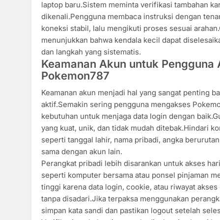
laptop baru.Sistem meminta verifikasi tambahan k
dikenali.Pengguna membaca instruksi dengan tena
koneksi stabil, lalu mengikuti proses sesuai arahan
menunjukkan bahwa kendala kecil dapat diselesaika
dan langkah yang sistematis.
Keamanan Akun untuk Pengguna A
Pokemon787
Keamanan akun menjadi hal yang sangat penting b
aktif.Semakin sering pengguna mengakses Pokemo
kebutuhan untuk menjaga data login dengan baik.G
yang kuat, unik, dan tidak mudah ditebak.Hindari 
seperti tanggal lahir, nama pribadi, angka berurutan
sama dengan akun lain.
Perangkat pribadi lebih disarankan untuk akses h
seperti komputer bersama atau ponsel pinjaman memi
tinggi karena data login, cookie, atau riwayat akse
tanpa disadari.Jika terpaksa menggunakan perangk
simpan kata sandi dan pastikan logout setelah seles