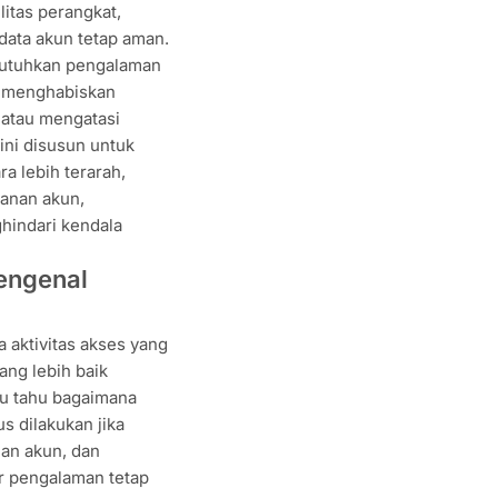
itas perangkat,
data akun tetap aman.
mbutuhkan pengalaman
in menghabiskan
atau mengatasi
ini disusun untuk
lebih terarah,
manan akun,
hindari kendala
engenal
aktivitas akses yang
ng lebih baik
lu tahu bagaimana
s dilakukan jika
an akun, dan
r pengalaman tetap