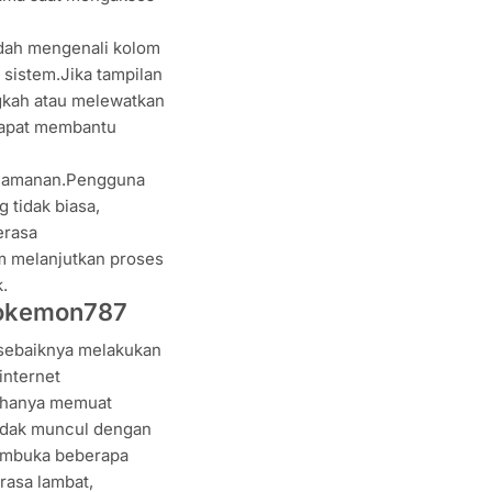
dah mengenali kolom
n sistem.Jika tampilan
ngkah atau melewatkan
 dapat membantu
keamanan.Pengguna
 tidak biasa,
erasa
m melanjutkan proses
.
Pokemon787
sebaiknya melakukan
internet
n hanya memuat
tidak muncul dengan
embuka beberapa
rasa lambat,