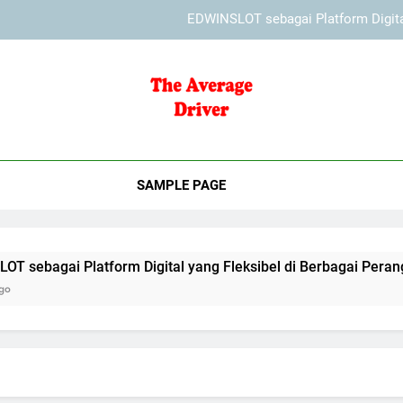
EDWINSLOT sebagai Platform Digital
LEBAH4D sebagai Platform Digital
KAYA787 dan Pent
 Average Driver
LEBAH4D dan Pengalaman Penggu
uan Dan Tips Mengemudi Di The Average Driver. Untuk Penge
EDWINSLOT sebagai Platform Digital
SAMPLE PAGE
LEBAH4D sebagai Platform Digital
KAYA787 dan Pent
atform Digital yang Fleksibel di Berbagai Perangkat
L
3 
l