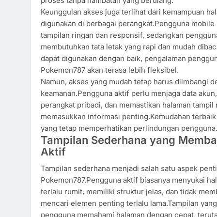
proses tanpa hambatan yang berulang.
Keunggulan akses juga terlihat dari kemampuan ha
digunakan di berbagai perangkat.Pengguna mobil
tampilan ringan dan responsif, sedangkan penggun
membutuhkan tata letak yang rapi dan mudah dibac
dapat digunakan dengan baik, pengalaman penggu
Pokemon787 akan terasa lebih fleksibel.
Namun, akses yang mudah tetap harus diimbangi 
keamanan.Pengguna aktif perlu menjaga data aku
perangkat pribadi, dan memastikan halaman tampil
memasukkan informasi penting.Kemudahan terbaik
yang tetap memperhatikan perlindungan pengguna
Tampilan Sederhana yang Memba
Aktif
Tampilan sederhana menjadi salah satu aspek pen
Pokemon787.Pengguna aktif biasanya menyukai hal
terlalu rumit, memiliki struktur jelas, dan tidak m
mencari elemen penting terlalu lama.Tampilan yan
pengguna memahami halaman dengan cepat, terut