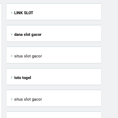
LINK SLOT
dana slot gacor
situs slot gacor
toto togel
situs slot gacor