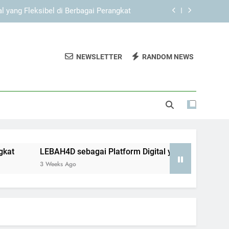
 yang Fleksibel di Berbagai Perangkat
 yang Fleksibel di Berbagai Perangkat
ingnya Pengalaman Akses yang Stabil
NEWSLETTER
RANDOM NEWS
na yang Konsisten di Berbagai Layar
mudi Baru Hingga Berpengalaman.
 yang Fleksibel di Berbagai Perangkat
 yang Fleksibel di Berbagai Perangkat
ingnya Pengalaman Akses yang Stabil
EBAH4D sebagai Platform Digital yang Fleksibel di Berbagai P
Weeks Ago