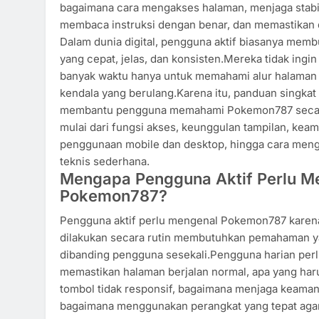
bagaimana cara mengakses halaman, menjaga stabil
membaca instruksi dengan benar, dan memastikan 
Dalam dunia digital, pengguna aktif biasanya me
yang cepat, jelas, dan konsisten.Mereka tidak ing
banyak waktu hanya untuk memahami alur halaman 
kendala yang berulang.Karena itu, panduan singkat 
membantu pengguna memahami Pokemon787 secara 
mulai dari fungsi akses, keunggulan tampilan, kea
penggunaan mobile dan desktop, hingga cara meng
teknis sederhana.
Mengapa Pengguna Aktif Perlu M
Pokemon787?
Pengguna aktif perlu mengenal Pokemon787 karena 
dilakukan secara rutin membutuhkan pemahaman ya
dibanding pengguna sesekali.Pengguna harian per
memastikan halaman berjalan normal, apa yang haru
tombol tidak responsif, bagaimana menjaga keaman
bagaimana menggunakan perangkat yang tepat aga