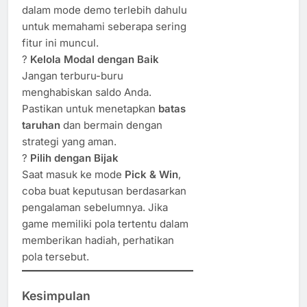
dalam mode demo terlebih dahulu
untuk memahami seberapa sering
fitur ini muncul.
?
Kelola Modal dengan Baik
Jangan terburu-buru
menghabiskan saldo Anda.
Pastikan untuk menetapkan
batas
taruhan
dan bermain dengan
strategi yang aman.
?
Pilih dengan Bijak
Saat masuk ke mode
Pick & Win
,
coba buat keputusan berdasarkan
pengalaman sebelumnya. Jika
game memiliki pola tertentu dalam
memberikan hadiah, perhatikan
pola tersebut.
Kesimpulan