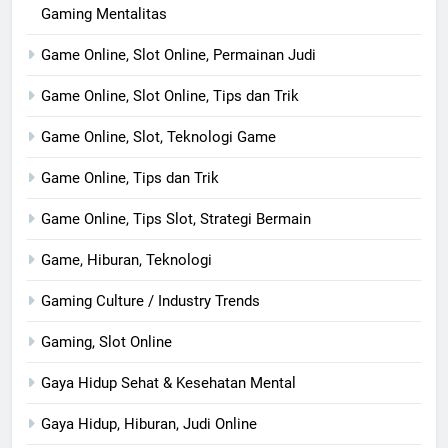
Gaming Mentalitas
Game Online, Slot Online, Permainan Judi
Game Online, Slot Online, Tips dan Trik
Game Online, Slot, Teknologi Game
Game Online, Tips dan Trik
Game Online, Tips Slot, Strategi Bermain
Game, Hiburan, Teknologi
Gaming Culture / Industry Trends
Gaming, Slot Online
Gaya Hidup Sehat & Kesehatan Mental
Gaya Hidup, Hiburan, Judi Online