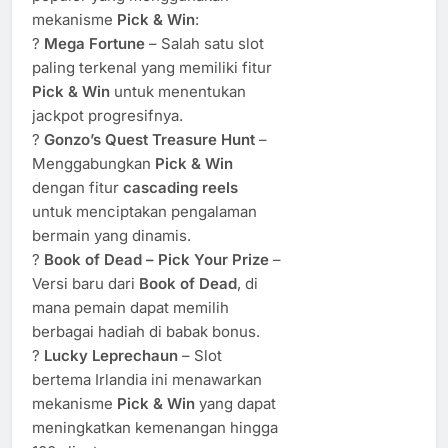
mekanisme
Pick & Win
:
?
Mega Fortune
– Salah satu slot
paling terkenal yang memiliki fitur
Pick & Win
untuk menentukan
jackpot progresifnya.
?
Gonzo’s Quest Treasure Hunt
–
Menggabungkan
Pick & Win
dengan fitur
cascading reels
untuk menciptakan pengalaman
bermain yang dinamis.
?
Book of Dead – Pick Your Prize
–
Versi baru dari
Book of Dead
, di
mana pemain dapat memilih
berbagai hadiah di babak bonus.
?
Lucky Leprechaun
– Slot
bertema Irlandia ini menawarkan
mekanisme
Pick & Win
yang dapat
meningkatkan kemenangan hingga