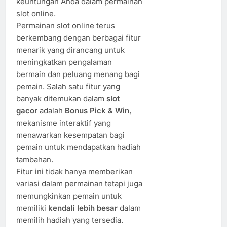
keuntungan Anda dalam permainan
slot online.
Permainan slot online terus
berkembang dengan berbagai fitur
menarik yang dirancang untuk
meningkatkan pengalaman
bermain dan peluang menang bagi
pemain. Salah satu fitur yang
banyak ditemukan dalam
slot
gacor
adalah
Bonus Pick & Win
,
mekanisme interaktif yang
menawarkan kesempatan bagi
pemain untuk mendapatkan hadiah
tambahan.
Fitur ini tidak hanya memberikan
variasi dalam permainan tetapi juga
memungkinkan pemain untuk
memiliki
kendali lebih besar
dalam
memilih hadiah yang tersedia.