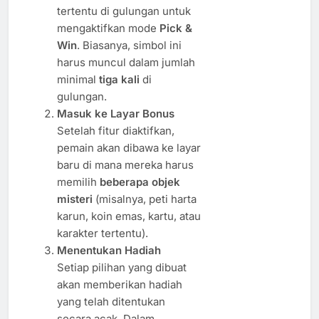
tertentu di gulungan untuk
mengaktifkan mode
Pick &
Win
. Biasanya, simbol ini
harus muncul dalam jumlah
minimal
tiga kali
di
gulungan.
Masuk ke Layar Bonus
Setelah fitur diaktifkan,
pemain akan dibawa ke layar
baru di mana mereka harus
memilih
beberapa objek
misteri
(misalnya, peti harta
karun, koin emas, kartu, atau
karakter tertentu).
Menentukan Hadiah
Setiap pilihan yang dibuat
akan memberikan hadiah
yang telah ditentukan
secara acak. Dalam