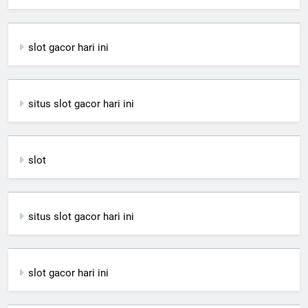
slot gacor hari ini
situs slot gacor hari ini
slot
situs slot gacor hari ini
slot gacor hari ini