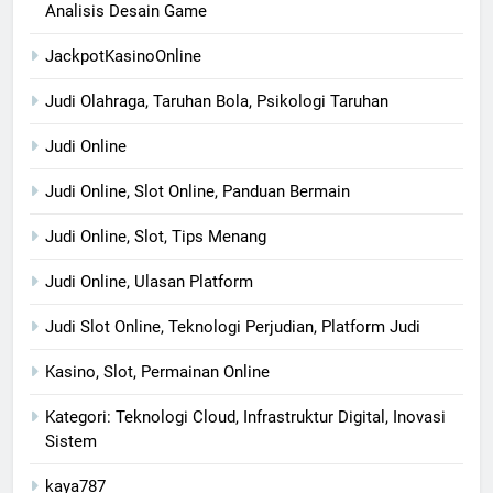
Analisis Desain Game
JackpotKasinoOnline
Judi Olahraga, Taruhan Bola, Psikologi Taruhan
Judi Online
Judi Online, Slot Online, Panduan Bermain
Judi Online, Slot, Tips Menang
Judi Online, Ulasan Platform
Judi Slot Online, Teknologi Perjudian, Platform Judi
Kasino, Slot, Permainan Online
Kategori: Teknologi Cloud, Infrastruktur Digital, Inovasi
Sistem
kaya787