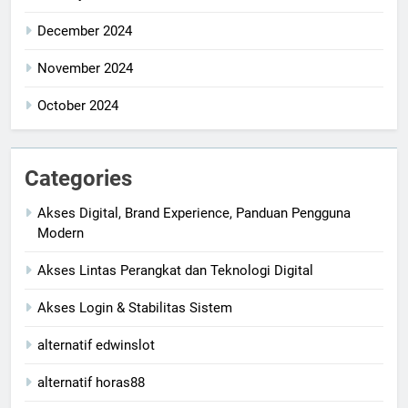
December 2024
November 2024
October 2024
Categories
Akses Digital, Brand Experience, Panduan Pengguna
Modern
Akses Lintas Perangkat dan Teknologi Digital
Akses Login & Stabilitas Sistem
alternatif edwinslot
alternatif horas88