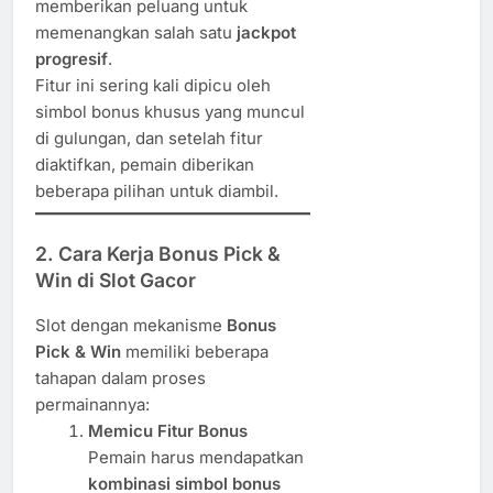
memberikan peluang untuk
memenangkan salah satu
jackpot
progresif
.
Fitur ini sering kali dipicu oleh
simbol bonus khusus yang muncul
di gulungan, dan setelah fitur
diaktifkan, pemain diberikan
beberapa pilihan untuk diambil.
2. Cara Kerja Bonus Pick &
Win di Slot Gacor
Slot dengan mekanisme
Bonus
Pick & Win
memiliki beberapa
tahapan dalam proses
permainannya:
Memicu Fitur Bonus
Pemain harus mendapatkan
kombinasi simbol bonus