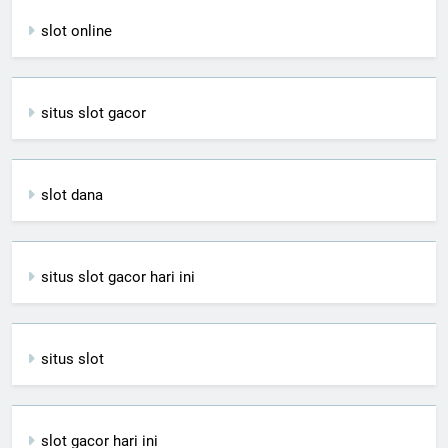
slot online
situs slot gacor
slot dana
situs slot gacor hari ini
situs slot
slot gacor hari ini