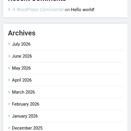
A WordPress Commenter
on
Hello world!
Archives
July 2026
June 2026
May 2026
April 2026
March 2026
February 2026
January 2026
December 2025