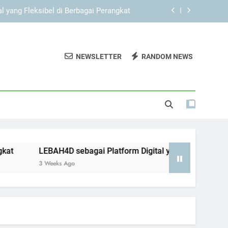
 yang Fleksibel di Berbagai Perangkat
 yang Fleksibel di Berbagai Perangkat
ingnya Pengalaman Akses yang Stabil
NEWSLETTER
RANDOM NEWS
na yang Konsisten di Berbagai Layar
mudi Baru Hingga Berpengalaman.
 yang Fleksibel di Berbagai Perangkat
 yang Fleksibel di Berbagai Perangkat
ingnya Pengalaman Akses yang Stabil
EBAH4D sebagai Platform Digital yang Fleksibel di Berbagai P
 Weeks Ago