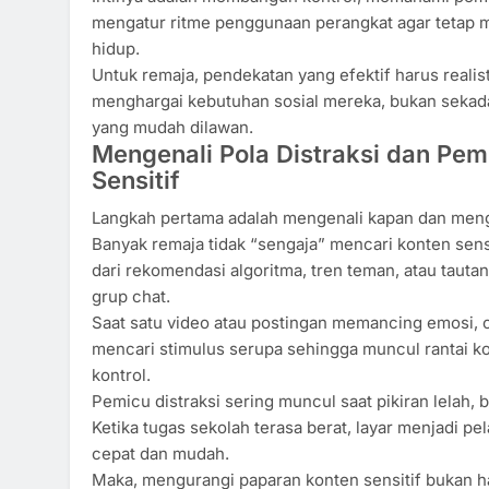
mengatur ritme penggunaan perangkat agar tetap 
hidup.
Untuk remaja, pendekatan yang efektif harus realisti
menghargai kebutuhan sosial mereka, bukan sekada
yang mudah dilawan.
Mengenali Pola Distraksi dan Pem
Sensitif
Langkah pertama adalah mengenali kapan dan mengap
Banyak remaja tidak “sengaja” mencari konten sensit
dari rekomendasi algoritma, tren teman, atau tautan
grup chat.
Saat satu video atau postingan memancing emosi, 
mencari stimulus serupa sehingga muncul rantai k
kontrol.
Pemicu distraksi sering muncul saat pikiran lelah, b
Ketika tugas sekolah terasa berat, layar menjadi pel
cepat dan mudah.
Maka, mengurangi paparan konten sensitif bukan h