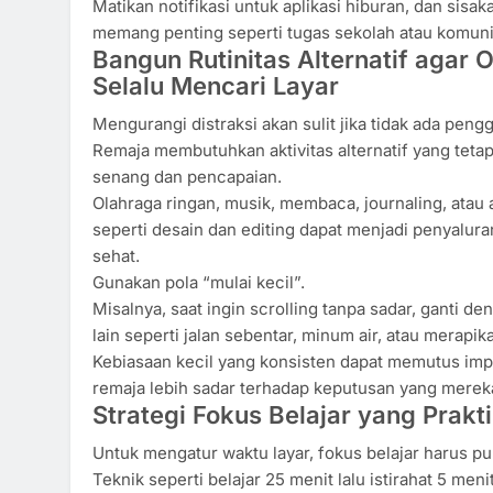
Matikan notifikasi untuk aplikasi hiburan, dan sisak
memang penting seperti tugas sekolah atau komuni
Bangun Rutinitas Alternatif agar 
Selalu Mencari Layar
Mengurangi distraksi akan sulit jika tidak ada peng
Remaja membutuhkan aktivitas alternatif yang teta
senang dan pencapaian.
Olahraga ringan, musik, membaca, journaling, atau ak
seperti desain dan editing dapat menjadi penyalura
sehat.
Gunakan pola “mulai kecil”.
Misalnya, saat ingin scrolling tanpa sadar, ganti de
lain seperti jalan sebentar, minum air, atau merapik
Kebiasaan kecil yang konsisten dapat memutus im
remaja lebih sadar terhadap keputusan yang mereka
Strategi Fokus Belajar yang Prakt
Untuk mengatur waktu layar, fokus belajar harus pu
Teknik seperti belajar 25 menit lalu istirahat 5 me