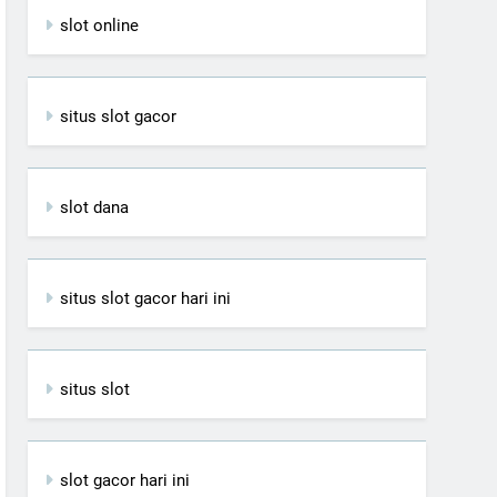
slot online
situs slot gacor
slot dana
situs slot gacor hari ini
situs slot
slot gacor hari ini