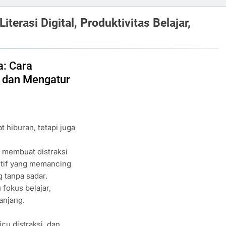
terasi Digital, Produktivitas Belajar,
a: Cara
f dan Mengatur
t hiburan, tetapi juga
l membuat distraksi
itif yang memancing
 tanpa sadar.
 fokus belajar,
anjang.
u distraksi, dan