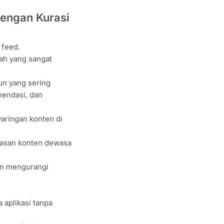
dengan Kurasi
 feed.
kah yang sangat
un yang sering
mendasi, dan
yaringan konten di
atasan konten dewasa
an mengurangi
 aplikasi tanpa