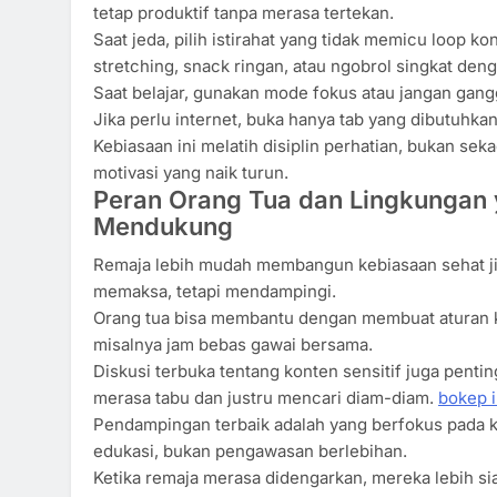
tetap produktif tanpa merasa tertekan.
Saat jeda, pilih istirahat yang tidak memicu loop ko
stretching, snack ringan, atau ngobrol singkat den
Saat belajar, gunakan mode fokus atau jangan gang
Jika perlu internet, buka hanya tab yang dibutuhkan
Kebiasaan ini melatih disiplin perhatian, bukan se
motivasi yang naik turun.
Peran Orang Tua dan Lingkungan
Mendukung
Remaja lebih mudah membangun kebiasaan sehat ji
memaksa, tetapi mendampingi.
Orang tua bisa membantu dengan membuat aturan k
misalnya jam bebas gawai bersama.
Diskusi terbuka tentang konten sensitif juga pentin
merasa tabu dan justru mencari diam-diam.
bokep 
Pendampingan terbaik adalah yang berfokus pada 
edukasi, bukan pengawasan berlebihan.
Ketika remaja merasa didengarkan, mereka lebih s