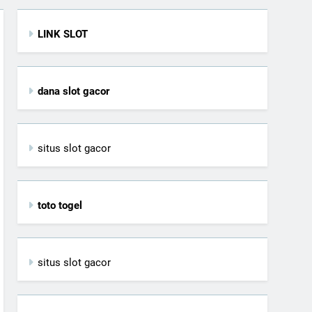
LINK SLOT
dana slot gacor
situs slot gacor
toto togel
situs slot gacor