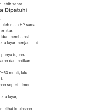
 lebih sehat.
a Dipatuhi
.
k boleh main HP sama
terukur.
idur, membatasi
ktu layar menjadi slot
 punya tujuan.
jaran dan matikan
0–60 menit, lalu
i.
aan seperti timer
ktu layar,
 melihat kebiasaan