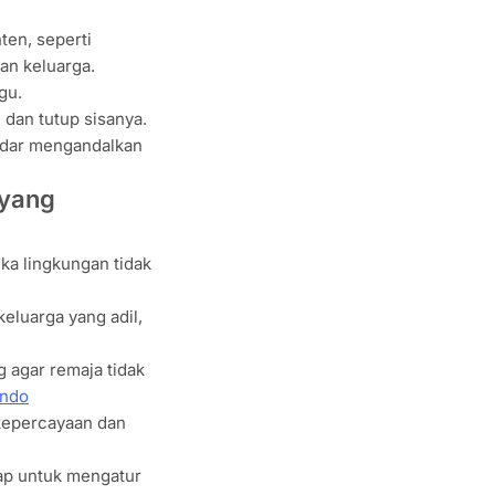
nten, seperti
gan keluarga.
gu.
 dan tutup sisanya.
kadar mengandalkan
 yang
ka lingkungan tidak
eluarga yang adil,
g agar remaja tidak
indo
kepercayaan dan
iap untuk mengatur