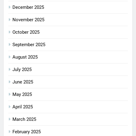
December 2025
November 2025
October 2025
September 2025
August 2025
July 2025
June 2025
May 2025
April 2025
March 2025
February 2025