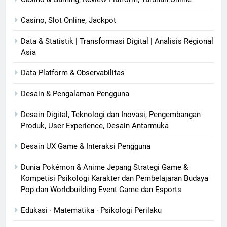
Casino, Slot Online, Jackpot
Data & Statistik | Transformasi Digital | Analisis Regional
Asia
Data Platform & Observabilitas
Desain & Pengalaman Pengguna
Desain Digital, Teknologi dan Inovasi, Pengembangan
Produk, User Experience, Desain Antarmuka
Desain UX Game & Interaksi Pengguna
Dunia Pokémon & Anime Jepang Strategi Game &
Kompetisi Psikologi Karakter dan Pembelajaran Budaya
Pop dan Worldbuilding Event Game dan Esports
Edukasi · Matematika · Psikologi Perilaku