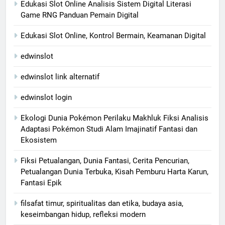
Edukasi Slot Online Analisis Sistem Digital Literasi
Game RNG Panduan Pemain Digital
Edukasi Slot Online, Kontrol Bermain, Keamanan Digital
edwinslot
edwinslot link alternatif
edwinslot login
Ekologi Dunia Pokémon Perilaku Makhluk Fiksi Analisis
Adaptasi Pokémon Studi Alam Imajinatif Fantasi dan
Ekosistem
Fiksi Petualangan, Dunia Fantasi, Cerita Pencurian,
Petualangan Dunia Terbuka, Kisah Pemburu Harta Karun,
Fantasi Epik
filsafat timur, spiritualitas dan etika, budaya asia,
keseimbangan hidup, refleksi modern