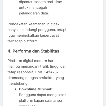
dipantau secara real-time
untuk mencegah
pelanggaran data.
Pendekatan keamanan ini tidak
hanya melindungi pengguna, tetapi
juga meningkatkan kepercayaan
terhadap platform.
4. Performa dan Stabilitas
Platform digital modern harus
mampu menangani trafik tinggi dan
tetap responsif. LINK KAYA787
dirancang dengan arsitektur yang
mendukung:
Downtime Minimal:
Pengguna dapat mengakses
platform kapan saja tanpa