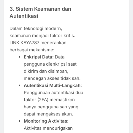
3. Sistem Keamanan dan
Autentikasi
Dalam teknologi modern,
keamanan menjadi faktor kritis.
LINK KAYA787 menerapkan
berbagai mekanisme:
Enkripsi Data:
Data
pengguna dienkripsi saat
dikirim dan disimpan,
mencegah akses tidak sah.
Autentikasi Multi-Langkah:
Penggunaan autentikasi dua
faktor (2FA) memastikan
hanya pengguna sah yang
dapat mengakses akun.
Monitoring Aktivitas:
Aktivitas mencurigakan