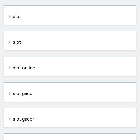
slot
slot
slot online
slot gacor
slot gacor