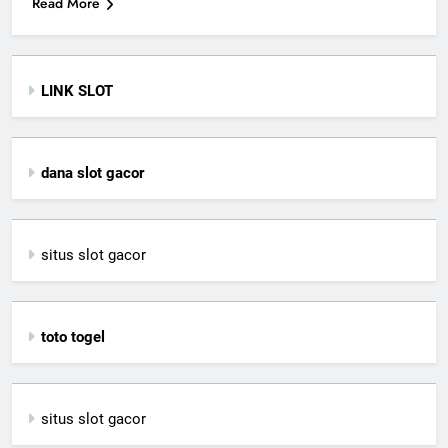
Read More
LINK SLOT
dana slot gacor
situs slot gacor
toto togel
situs slot gacor