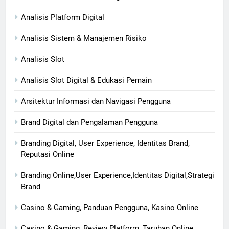
Analisis Platform Digital
Analisis Sistem & Manajemen Risiko
Analisis Slot
Analisis Slot Digital & Edukasi Pemain
Arsitektur Informasi dan Navigasi Pengguna
Brand Digital dan Pengalaman Pengguna
Branding Digital, User Experience, Identitas Brand,
Reputasi Online
Branding Online,User Experience,Identitas Digital,Strategi
Brand
Casino & Gaming, Panduan Pengguna, Kasino Online
Casino & Gaming, Review Platform, Taruhan Online