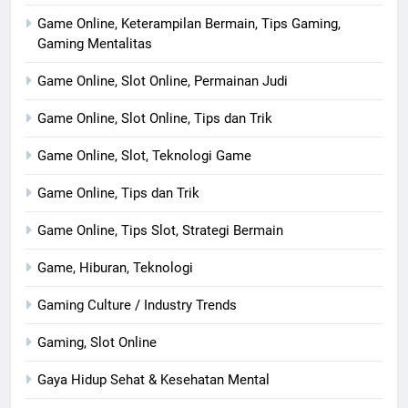
Game Online, Keterampilan Bermain, Tips Gaming,
Gaming Mentalitas
Game Online, Slot Online, Permainan Judi
Game Online, Slot Online, Tips dan Trik
Game Online, Slot, Teknologi Game
Game Online, Tips dan Trik
Game Online, Tips Slot, Strategi Bermain
Game, Hiburan, Teknologi
Gaming Culture / Industry Trends
Gaming, Slot Online
Gaya Hidup Sehat & Kesehatan Mental