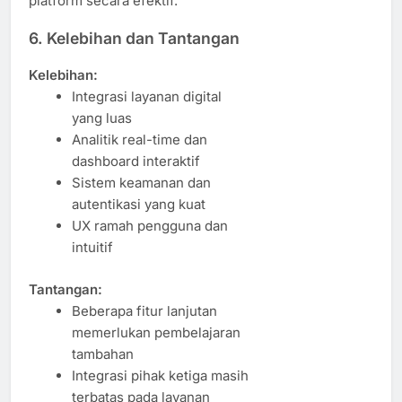
platform secara efektif.
6. Kelebihan dan Tantangan
Kelebihan:
Integrasi layanan digital
yang luas
Analitik real-time dan
dashboard interaktif
Sistem keamanan dan
autentikasi yang kuat
UX ramah pengguna dan
intuitif
Tantangan:
Beberapa fitur lanjutan
memerlukan pembelajaran
tambahan
Integrasi pihak ketiga masih
terbatas pada layanan