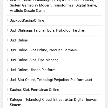
Inovasi Game Petualangan, Eksplorasi Dunia Virtual,
Sistem Gameplay Modern, Transformasi Digital Game,
Analisis Desain Game
JackpotKasinoOnline
Judi Olahraga, Taruhan Bola, Psikologi Taruhan
Judi Online
Judi Online, Slot Online, Panduan Bermain
Judi Online, Slot, Tips Menang
Judi Online, Ulasan Platform
Judi Slot Online, Teknologi Perjudian, Platform Judi
Kasino, Slot, Permainan Online
Kategori: Teknologi Cloud, Infrastruktur Digital, Inovasi
Sistem