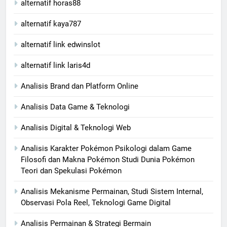
alternatif horas88
alternatif kaya787
alternatif link edwinslot
alternatif link laris4d
Analisis Brand dan Platform Online
Analisis Data Game & Teknologi
Analisis Digital & Teknologi Web
Analisis Karakter Pokémon Psikologi dalam Game
Filosofi dan Makna Pokémon Studi Dunia Pokémon
Teori dan Spekulasi Pokémon
Analisis Mekanisme Permainan, Studi Sistem Internal,
Observasi Pola Reel, Teknologi Game Digital
Analisis Permainan & Strategi Bermain