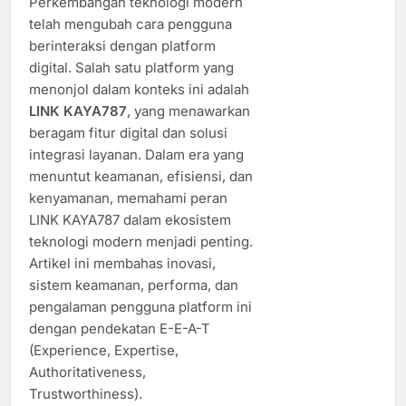
Perkembangan teknologi modern
telah mengubah cara pengguna
berinteraksi dengan platform
digital. Salah satu platform yang
menonjol dalam konteks ini adalah
LINK KAYA787
, yang menawarkan
beragam fitur digital dan solusi
integrasi layanan. Dalam era yang
menuntut keamanan, efisiensi, dan
kenyamanan, memahami peran
LINK KAYA787 dalam ekosistem
teknologi modern menjadi penting.
Artikel ini membahas inovasi,
sistem keamanan, performa, dan
pengalaman pengguna platform ini
dengan pendekatan E-E-A-T
(Experience, Expertise,
Authoritativeness,
Trustworthiness).