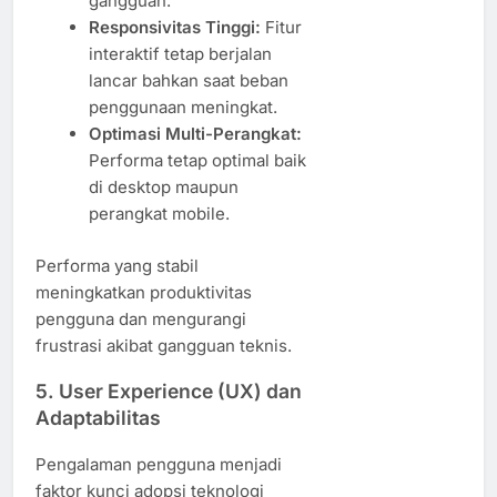
gangguan.
Responsivitas Tinggi:
Fitur
interaktif tetap berjalan
lancar bahkan saat beban
penggunaan meningkat.
Optimasi Multi-Perangkat:
Performa tetap optimal baik
di desktop maupun
perangkat mobile.
Performa yang stabil
meningkatkan produktivitas
pengguna dan mengurangi
frustrasi akibat gangguan teknis.
5. User Experience (UX) dan
Adaptabilitas
Pengalaman pengguna menjadi
faktor kunci adopsi teknologi