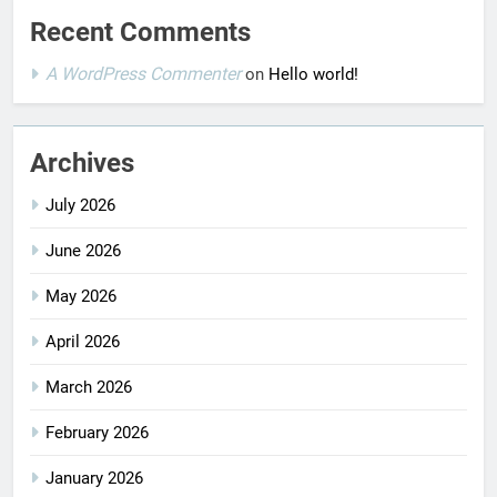
Recent Comments
A WordPress Commenter
on
Hello world!
Archives
July 2026
June 2026
May 2026
April 2026
March 2026
February 2026
January 2026