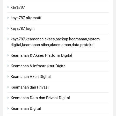
kaya787
kaya787 alternatif
kaya787 login
kaya787,keamanan akses,backup keamanan,sistem
digital,keamanan siber,akses aman,data proteksi
Keamanan & Akses Platform Digital
Keamanan & Infrastruktur Digital
Keamanan Akun Digital
Keamanan dan Privasi
Keamanan Data dan Privasi Digital
Keamanan Digital