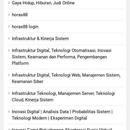
Gaya Hidup, Hiburan, Judi Online
horas88
horas88 login
Infrastruktur & Kinerja Sistem
Infrastruktur Digital, Teknologi Otomatisasi, Inovasi
Sistem, Keamanan dan Performa, Pengembangan
Platform
Infrastruktur Digital, Teknologi Web, Manajemen Sistem,
Keamanan Siber
Infrastruktur Teknologi, Manajemen Server, Teknologi
Cloud, Kinerja Sistem
Inovasi Digital | Analisis Data | Probabilitas Sistem |
Teknologi Modern | Eksperimen Digital