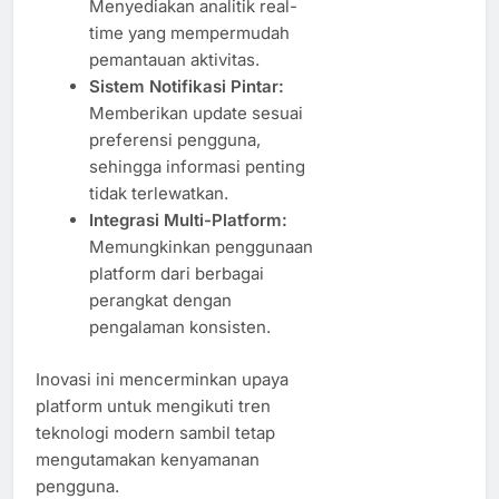
Menyediakan analitik real-
time yang mempermudah
pemantauan aktivitas.
Sistem Notifikasi Pintar:
Memberikan update sesuai
preferensi pengguna,
sehingga informasi penting
tidak terlewatkan.
Integrasi Multi-Platform:
Memungkinkan penggunaan
platform dari berbagai
perangkat dengan
pengalaman konsisten.
Inovasi ini mencerminkan upaya
platform untuk mengikuti tren
teknologi modern sambil tetap
mengutamakan kenyamanan
pengguna.