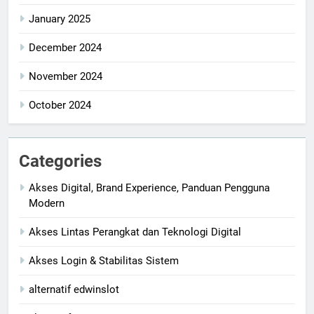
January 2025
December 2024
November 2024
October 2024
Categories
Akses Digital, Brand Experience, Panduan Pengguna
Modern
Akses Lintas Perangkat dan Teknologi Digital
Akses Login & Stabilitas Sistem
alternatif edwinslot