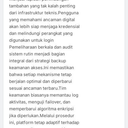
tambahan yang tak kalah penting
dari infrastruktur teknis.Pengguna
yang memahami ancaman digital
akan lebih siap menjaga kredensial
dan melindungi perangkat yang
digunakan untuk login
Pemeliharaan berkala dan audit
sistem rutin menjadi bagian
integral dari strategi backup
keamanan akses.Ini memastikan
bahwa setiap mekanisme tetap
berjalan optimal dan diperbarui
sesuai ancaman terbaru.Tim
keamanan biasanya memantau log
aktivitas, menguji failover, dan
memperbarui algoritma enkripsi
jika diperlukan.Melalui prosedur
ini, platform tetap adaptif terhadap