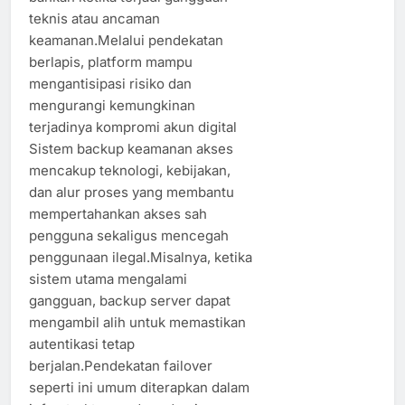
teknis atau ancaman
keamanan.Melalui pendekatan
berlapis, platform mampu
mengantisipasi risiko dan
mengurangi kemungkinan
terjadinya kompromi akun digital
Sistem backup keamanan akses
mencakup teknologi, kebijakan,
dan alur proses yang membantu
mempertahankan akses sah
pengguna sekaligus mencegah
penggunaan ilegal.Misalnya, ketika
sistem utama mengalami
gangguan, backup server dapat
mengambil alih untuk memastikan
autentikasi tetap
berjalan.Pendekatan failover
seperti ini umum diterapkan dalam