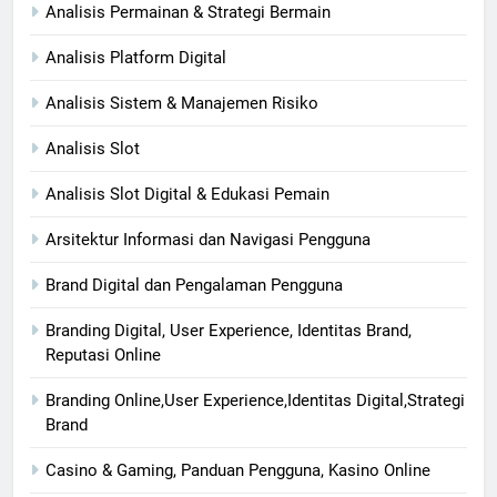
Analisis Permainan & Strategi Bermain
Analisis Platform Digital
Analisis Sistem & Manajemen Risiko
Analisis Slot
Analisis Slot Digital & Edukasi Pemain
Arsitektur Informasi dan Navigasi Pengguna
Brand Digital dan Pengalaman Pengguna
Branding Digital, User Experience, Identitas Brand,
Reputasi Online
Branding Online,User Experience,Identitas Digital,Strategi
Brand
Casino & Gaming, Panduan Pengguna, Kasino Online