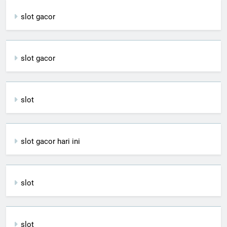
slot gacor
slot gacor
slot
slot gacor hari ini
slot
slot