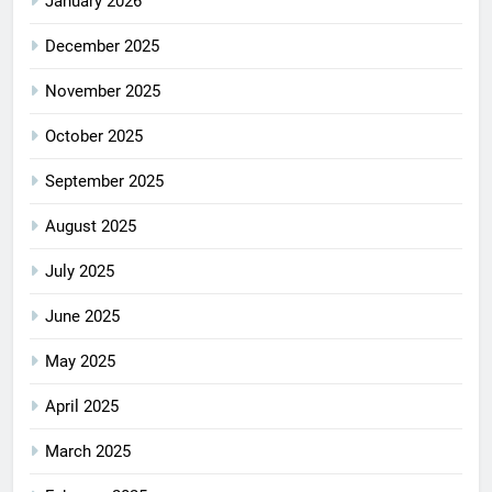
January 2026
December 2025
November 2025
October 2025
September 2025
August 2025
July 2025
June 2025
May 2025
April 2025
March 2025