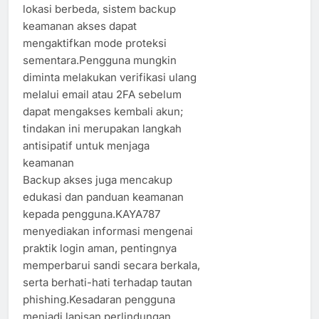
lokasi berbeda, sistem backup
keamanan akses dapat
mengaktifkan mode proteksi
sementara.Pengguna mungkin
diminta melakukan verifikasi ulang
melalui email atau 2FA sebelum
dapat mengakses kembali akun;
tindakan ini merupakan langkah
antisipatif untuk menjaga
keamanan
Backup akses juga mencakup
edukasi dan panduan keamanan
kepada pengguna.KAYA787
menyediakan informasi mengenai
praktik login aman, pentingnya
memperbarui sandi secara berkala,
serta berhati-hati terhadap tautan
phishing.Kesadaran pengguna
menjadi lapisan perlindungan