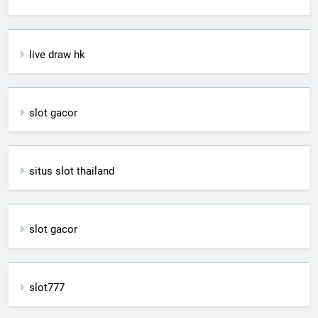
live draw hk
slot gacor
situs slot thailand
slot gacor
slot777