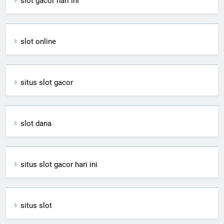
slot gacor hari ini
slot online
situs slot gacor
slot dana
situs slot gacor hari ini
situs slot