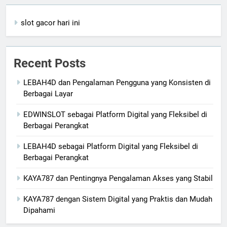
slot gacor hari ini
Recent Posts
LEBAH4D dan Pengalaman Pengguna yang Konsisten di
Berbagai Layar
EDWINSLOT sebagai Platform Digital yang Fleksibel di
Berbagai Perangkat
LEBAH4D sebagai Platform Digital yang Fleksibel di
Berbagai Perangkat
KAYA787 dan Pentingnya Pengalaman Akses yang Stabil
KAYA787 dengan Sistem Digital yang Praktis dan Mudah
Dipahami