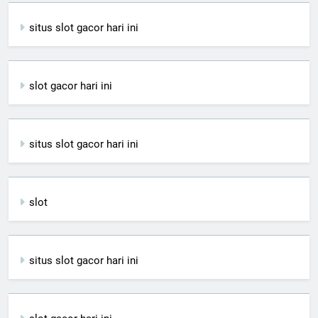
situs slot gacor hari ini
slot gacor hari ini
situs slot gacor hari ini
slot
situs slot gacor hari ini