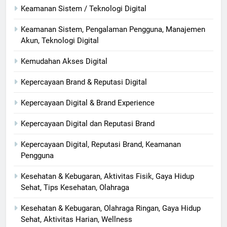
Keamanan Sistem / Teknologi Digital
Keamanan Sistem, Pengalaman Pengguna, Manajemen
Akun, Teknologi Digital
Kemudahan Akses Digital
Kepercayaan Brand & Reputasi Digital
Kepercayaan Digital & Brand Experience
Kepercayaan Digital dan Reputasi Brand
Kepercayaan Digital, Reputasi Brand, Keamanan
Pengguna
Kesehatan & Kebugaran, Aktivitas Fisik, Gaya Hidup
Sehat, Tips Kesehatan, Olahraga
Kesehatan & Kebugaran, Olahraga Ringan, Gaya Hidup
Sehat, Aktivitas Harian, Wellness