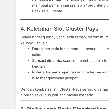
membuat pemain merasa lebih “beruntung”, 
tidak selalu besar.
4. Kelebihan Slot Cluster Pays
Selain hit frequency yang lebih ramah, sistem ini
keunggulan lain:
Durasi bermain lebih lama:
kemenangan kec
saldo.
Sensasi dinamis:
cascade membuat spin ter
kejutan.
Potensi kemenangan besar:
cluster besar d
bisa menghasilkan jackpot.
Dengan kombinasi ini, Cluster Pays sering digemar
hiburan sekaligus peluang hadiah menarik.