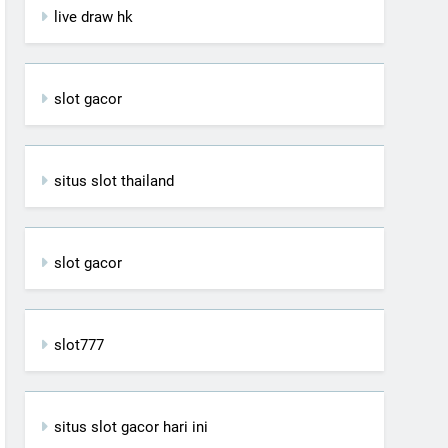
live draw hk
slot gacor
situs slot thailand
slot gacor
slot777
situs slot gacor hari ini