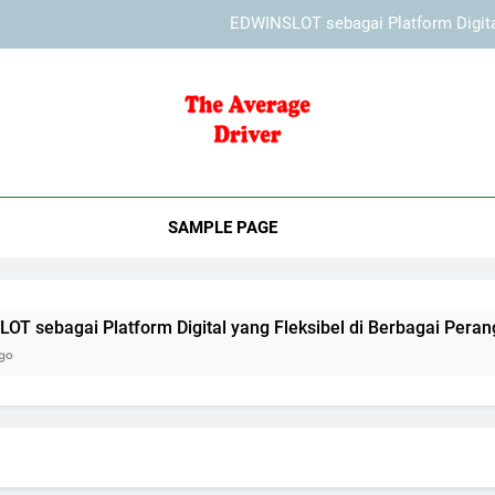
EDWINSLOT sebagai Platform Digital
LEBAH4D sebagai Platform Digital
KAYA787 dan Pent
 Average Driver
LEBAH4D dan Pengalaman Penggu
uan Dan Tips Mengemudi Di The Average Driver. Untuk Penge
EDWINSLOT sebagai Platform Digital
SAMPLE PAGE
LEBAH4D sebagai Platform Digital
KAYA787 dan Pent
latform Digital yang Fleksibel di Berbagai Perangkat
L
3