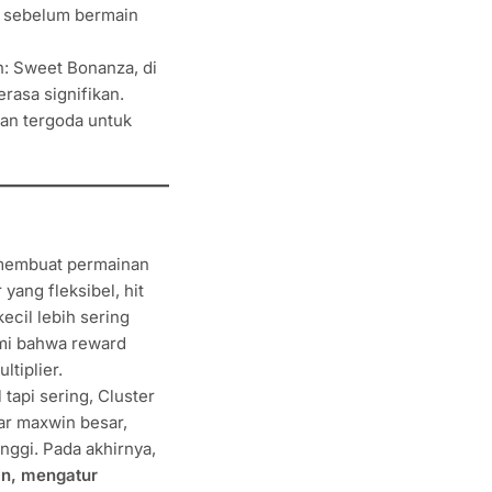
n sebelum bermain
: Sweet Bonanza, di
rasa signifikan.
gan tergoda untuk
 membuat permainan
yang fleksibel, hit
cil lebih sering
mi bahwa reward
ltiplier.
tapi sering, Cluster
ar maxwin besar,
nggi. Pada akhirnya,
in, mengatur