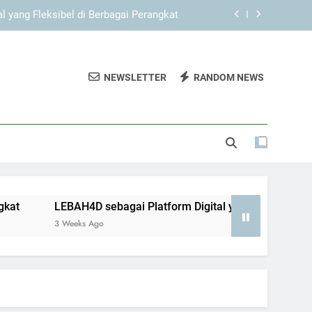
 yang Fleksibel di Berbagai Perangkat
 yang Fleksibel di Berbagai Perangkat
ingnya Pengalaman Akses yang Stabil
NEWSLETTER
RANDOM NEWS
na yang Konsisten di Berbagai Layar
mudi Baru Hingga Berpengalaman.
 yang Fleksibel di Berbagai Perangkat
 yang Fleksibel di Berbagai Perangkat
ingnya Pengalaman Akses yang Stabil
EBAH4D sebagai Platform Digital yang Fleksibel di Berbagai P
 Weeks Ago