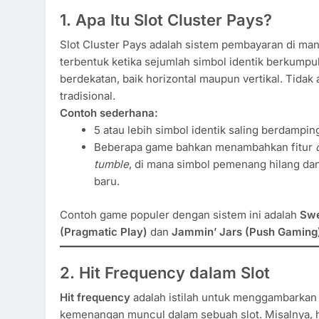
1. Apa Itu Slot Cluster Pays?
Slot Cluster Pays adalah sistem pembayaran di m
terbentuk ketika sejumlah simbol identik berkumpu
berdekatan, baik horizontal maupun vertikal. Tidak 
tradisional.
Contoh sederhana:
5 atau lebih simbol identik saling berdamp
Beberapa game bahkan menambahkan fitur
tumble
, di mana simbol pemenang hilang dan
baru.
Contoh game populer dengan sistem ini adalah
Swe
(Pragmatic Play)
dan
Jammin’ Jars (Push Gaming
2. Hit Frequency dalam Slot
Hit frequency
adalah istilah untuk menggambarkan
kemenangan muncul dalam sebuah slot. Misalnya, 