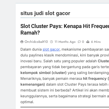
situs judi slot gacor
Slot Cluster Pays: Kenapa Hit Frequ
Ramah?
Orchidcobalt10
11 Months Ago
0
6 Mins
Dalam dunia
slot gacor
, mekanisme pembayaran san
dulu paylines klasik mendominasi, kini banyak pro
inovasi baru. Salah satu yang populer adalah
Cluste
pembayaran yang tidak bergantung pada garis terte
kelompok simbol (cluster)
yang saling berdamping
Menariknya, banyak pemain merasa
hit frequency 
kemenangan)
dalam slot Cluster Pays terasa lebih
membuat sistem ini berbeda? Artikel ini akan me
keunggulannya, serta bagaimana strategi bermain 
optimal.