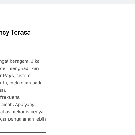
ency Terasa
gat beragam. Jika
vider menghadirkan
r Pays
, sistem
ntu, melainkan pada
an.
(frekuensi
 ramah. Apa yang
mbahas mekanismenya,
agar pengalaman lebih