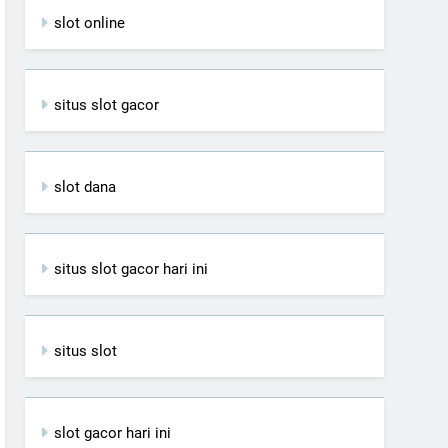
slot online
situs slot gacor
slot dana
situs slot gacor hari ini
situs slot
slot gacor hari ini