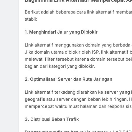
Berikut adalah beberapa cara link alternatif memba
stabil:
1. Menghindari Jalur yang Diblokir
Link alternatif menggunakan domain yang berbeda 
Jika domain utama diblokir oleh ISP, link alternatif
melewati filter tersebut karena domain tersebut be
bagian dari kategori yang diblokir.
2. Optimalisasi Server dan Rute Jaringan
Link alternatif terkadang diarahkan ke
server yang 
geografis
atau server dengan beban lebih ringan. 
mempercepat waktu muat halaman dan respons sis
3. Distribusi Beban Trafik