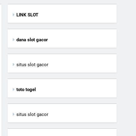
LINK SLOT
dana slot gacor
situs slot gacor
toto togel
situs slot gacor