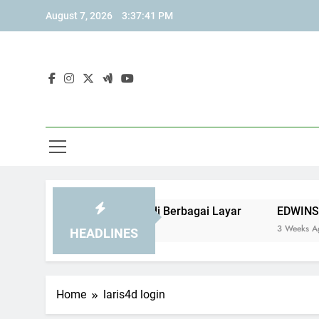
Skip
August 7, 2026
3:37:42 PM
to
content
The
Baca Pand
yang Konsisten di Berbagai Layar
EDWINSLOT sebagai P
3 Weeks Ago
HEADLINES
Home
laris4d login