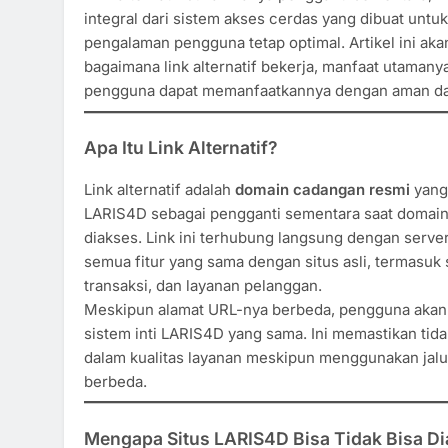
integral dari sistem akses cerdas yang dibuat unt
pengalaman pengguna tetap optimal. Artikel ini ak
bagaimana link alternatif bekerja, manfaat utaman
pengguna dapat memanfaatkannya dengan aman dan
Apa Itu Link Alternatif?
Link alternatif adalah
domain cadangan resmi
yang
LARIS4D sebagai pengganti sementara saat domain 
diakses. Link ini terhubung langsung dengan serve
semua fitur yang sama dengan situs asli, termasuk 
transaksi, dan layanan pelanggan.
Meskipun alamat URL-nya berbeda, pengguna akan
sistem inti LARIS4D yang sama. Ini memastikan tid
dalam kualitas layanan meskipun menggunakan jal
berbeda.
Mengapa Situs LARIS4D Bisa Tidak Bisa D