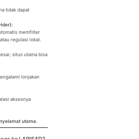
a tidak dapat
ider):
otomatis memfilter
tau regulasi lokal.
sar, situs utama bisa
mengalami lonjakan
atasi aksesnya
penyelamat utama
.
kses ke LARIS4D?