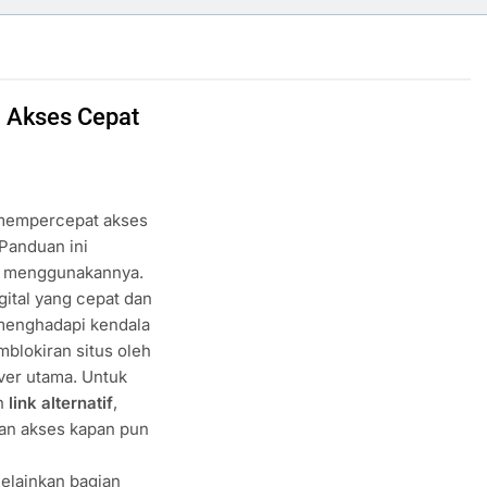
 Akses Cepat
 mempercepat akses
 Panduan ini
an menggunakannya.
ital yang cepat dan
menghadapi kendala
lokiran situs oleh
rver utama. Untuk
an
link alternatif
,
ran akses kapan pun
melainkan bagian