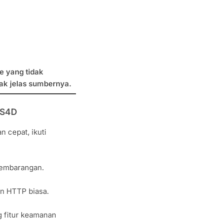
e yang tidak
dak jelas sumbernya.
IS4D
 cepat, ikuti
sembarangan.
n HTTP biasa.
 fitur keamanan