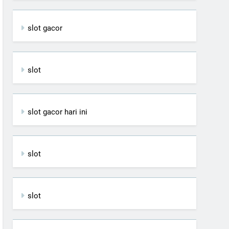
slot gacor
slot
slot gacor hari ini
slot
slot