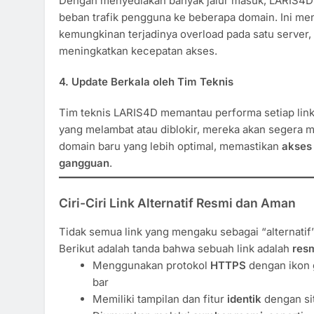
Dengan menyediakan banyak jalur masuk, LARIS4
beban trafik pengguna ke beberapa domain. Ini me
kemungkinan terjadinya overload pada satu server,
meningkatkan kecepatan akses.
4. Update Berkala oleh Tim Teknis
Tim teknis LARIS4D memantau performa setiap link a
yang melambat atau diblokir, mereka akan segera
domain baru yang lebih optimal, memastikan
akses 
gangguan
.
Ciri-Ciri Link Alternatif Resmi dan Aman
Tidak semua link yang mengaku sebagai “alternatif”
Berikut adalah tanda bahwa sebuah link adalah
res
Menggunakan protokol
HTTPS
dengan ikon 
bar
Memiliki tampilan dan fitur
identik
dengan si