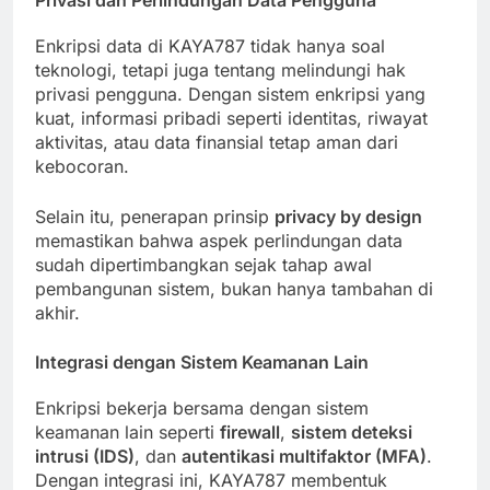
Enkripsi data di KAYA787 tidak hanya soal
teknologi, tetapi juga tentang melindungi hak
privasi pengguna. Dengan sistem enkripsi yang
kuat, informasi pribadi seperti identitas, riwayat
aktivitas, atau data finansial tetap aman dari
kebocoran.
Selain itu, penerapan prinsip
privacy by design
memastikan bahwa aspek perlindungan data
sudah dipertimbangkan sejak tahap awal
pembangunan sistem, bukan hanya tambahan di
akhir.
Integrasi dengan Sistem Keamanan Lain
Enkripsi bekerja bersama dengan sistem
keamanan lain seperti
firewall
,
sistem deteksi
intrusi (IDS)
, dan
autentikasi multifaktor (MFA)
.
Dengan integrasi ini, KAYA787 membentuk