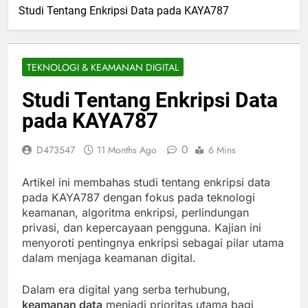
Studi Tentang Enkripsi Data pada KAYA787
TEKNOLOGI & KEAMANAN DIGITAL
Studi Tentang Enkripsi Data
pada KAYA787
0
D473547
11 Months Ago
6 Mins
Artikel ini membahas studi tentang enkripsi data
pada KAYA787 dengan fokus pada teknologi
keamanan, algoritma enkripsi, perlindungan
privasi, dan kepercayaan pengguna. Kajian ini
menyoroti pentingnya enkripsi sebagai pilar utama
dalam menjaga keamanan digital.
Dalam era digital yang serba terhubung,
keamanan data
menjadi prioritas utama bagi