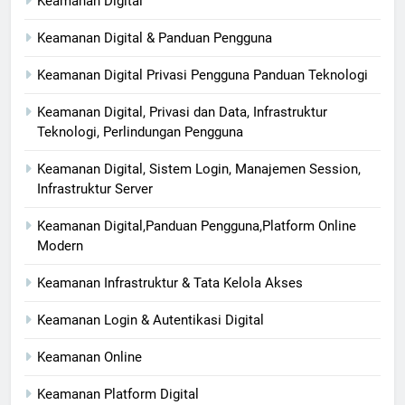
Keamanan Digital
Keamanan Digital & Panduan Pengguna
Keamanan Digital Privasi Pengguna Panduan Teknologi
Keamanan Digital, Privasi dan Data, Infrastruktur
Teknologi, Perlindungan Pengguna
Keamanan Digital, Sistem Login, Manajemen Session,
Infrastruktur Server
Keamanan Digital,Panduan Pengguna,Platform Online
Modern
Keamanan Infrastruktur & Tata Kelola Akses
Keamanan Login & Autentikasi Digital
Keamanan Online
Keamanan Platform Digital