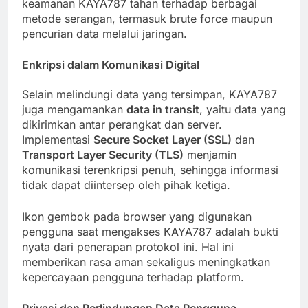
keamanan KAYA787 tahan terhadap berbagai
metode serangan, termasuk brute force maupun
pencurian data melalui jaringan.
Enkripsi dalam Komunikasi Digital
Selain melindungi data yang tersimpan, KAYA787
juga mengamankan
data in transit
, yaitu data yang
dikirimkan antar perangkat dan server.
Implementasi
Secure Socket Layer (SSL)
dan
Transport Layer Security (TLS)
menjamin
komunikasi terenkripsi penuh, sehingga informasi
tidak dapat diintersep oleh pihak ketiga.
Ikon gembok pada browser yang digunakan
pengguna saat mengakses KAYA787 adalah bukti
nyata dari penerapan protokol ini. Hal ini
memberikan rasa aman sekaligus meningkatkan
kepercayaan pengguna terhadap platform.
Privasi dan Perlindungan Data Pengguna