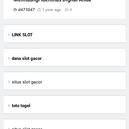
d473547
1 year ago
0
LINK SLOT
dana slot gacor
situs slot gacor
toto togel