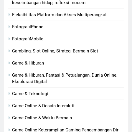
keseimbangan hidup, refleksi modern
Fleksibilitas Platform dan Akses Multiperangkat
FotografiiPhone
FotografiMobile
Gambling, Slot Online, Strategi Bermain Slot
Game & Hiburan
Game & Hiburan, Fantasi & Petualangan, Dunia Online,
Eksplorasi Digital
Game & Teknologi
Game Online & Desain Interaktif
Game Online & Waktu Bermain
Game Online Keterampilan Gaming Pengembangan Diri