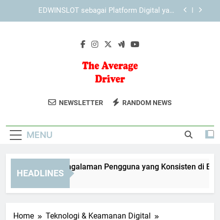
Skip
LEBAH4D sebagai Platform Digital yang Fleksibel
to
di Berbagai Perangkat
content
KAYA787 dan Pentingnya Pengalaman Akses yang
Stabil
LEBAH4D dan Pengalaman Pengguna yang
Konsisten di Berbagai Layar
EDWINSLOT sebagai Platform Digital yang
Fleksibel di Berbagai Perangkat
The Average
Baca Panduan Dan Tips Mengemudi Di
LEBAH4D sebagai Platform Digital yang Fleksibel
NEWSLETTER
RANDOM NEWS
di Berbagai Perangkat
Driver
The Average Driver. Untuk Pengemudi
KAYA787 dan Pentingnya Pengalaman Akses yang
Baru Hingga Berpengalaman.
Stabil
MENU
EBAH4D dan Pengalaman Pengguna yang Konsisten di Berbaga
HEADLINES
Weeks Ago
Home
Teknologi & Keamanan Digital