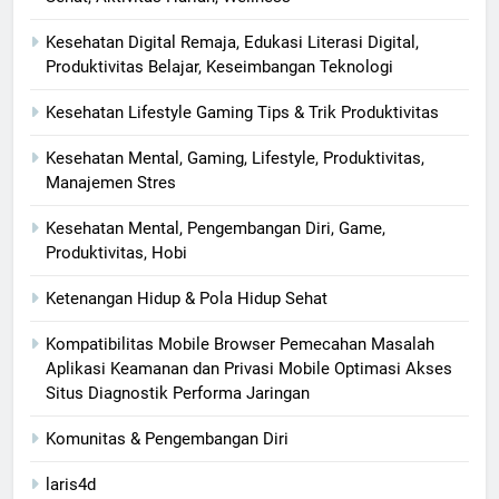
Kesehatan Digital Remaja, Edukasi Literasi Digital,
Produktivitas Belajar, Keseimbangan Teknologi
Kesehatan Lifestyle Gaming Tips & Trik Produktivitas
Kesehatan Mental, Gaming, Lifestyle, Produktivitas,
Manajemen Stres
Kesehatan Mental, Pengembangan Diri, Game,
Produktivitas, Hobi
Ketenangan Hidup & Pola Hidup Sehat
Kompatibilitas Mobile Browser Pemecahan Masalah
Aplikasi Keamanan dan Privasi Mobile Optimasi Akses
Situs Diagnostik Performa Jaringan
Komunitas & Pengembangan Diri
laris4d