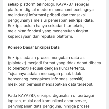
setiap platform teknologi. KAYA787 sebagai
platform digital modern memahami pentingnya
melindungi informasi pribadi dan transaksi
penggunanya melalui penerapan
enkripsi data
.
Enkripsi bukan hanya sekadar fitur teknis,
melainkan fondasi yang menentukan tingkat
kepercayaan dan reputasi platform.
Konsep Dasar Enkripsi Data
Enkripsi adalah proses mengubah data asli
(plaintext) menjadi format yang tidak dapat dibaca
(ciphertext) kecuali dengan kunci tertentu.
Tujuannya adalah mencegah pihak tidak
berwenang mengakses informasi sensitif,
meskipun berhasil mendapatkan data tersebut.
Pada KAYA787, enkripsi digunakan di berbagai
lapisan, mulai dari komunikasi antar server,
penyimpanan data pengguna, hingga proses