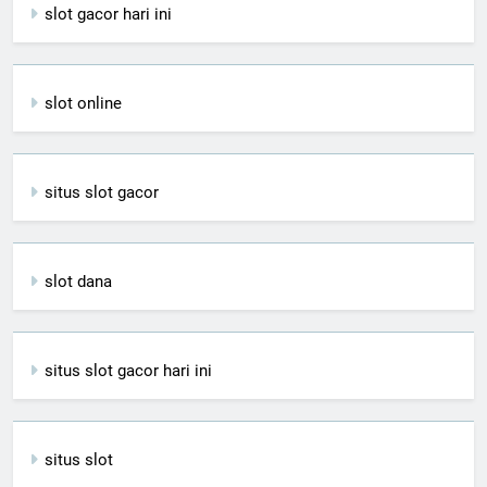
slot gacor hari ini
slot online
situs slot gacor
slot dana
situs slot gacor hari ini
situs slot