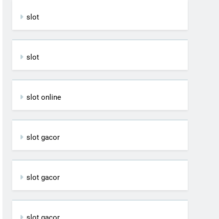
slot
slot
slot online
slot gacor
slot gacor
slot gacor