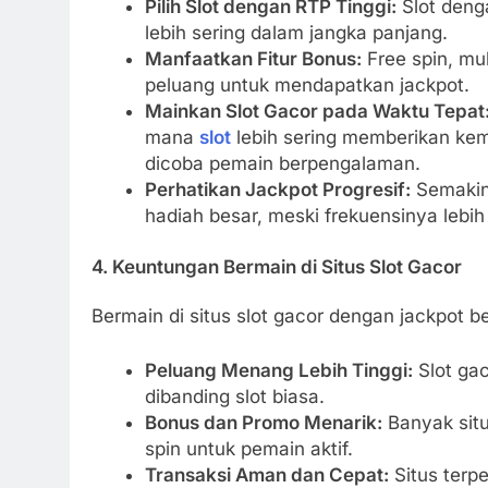
Pilih Slot dengan RTP Tinggi:
Slot deng
lebih sering dalam jangka panjang.
Manfaatkan Fitur Bonus:
Free spin, mu
peluang untuk mendapatkan jackpot.
Mainkan Slot Gacor pada Waktu Tepat
mana
slot
lebih sering memberikan keme
dicoba pemain berpengalaman.
Perhatikan Jackpot Progresif:
Semakin 
hadiah besar, meski frekuensinya lebih 
4. Keuntungan Bermain di Situs Slot Gacor
Bermain di situs slot gacor dengan jackpot
Peluang Menang Lebih Tinggi:
Slot ga
dibanding slot biasa.
Bonus dan Promo Menarik:
Banyak situ
spin untuk pemain aktif.
Transaksi Aman dan Cepat:
Situs terp