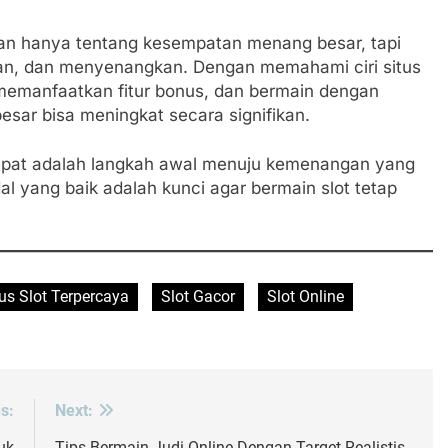
ukan hanya tentang kesempatan menang besar, tapi
n, dan menyenangkan. Dengan memahami ciri situs
 memanfaatkan fitur bonus, dan bermain dengan
besar bisa meningkat secara signifikan.
tepat adalah langkah awal menuju kemenangan yang
 yang baik adalah kunci agar bermain slot tetap
tus Slot Terpercaya
Slot Gacor
Slot Online
s:
Next:
uk
Tips Bermain Judi Online Dengan Target Realistis