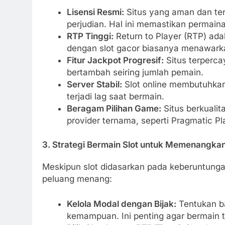
Lisensi Resmi:
Situs yang aman dan terp
perjudian. Hal ini memastikan permaina
RTP Tinggi:
Return to Player (RTP) ada
dengan slot gacor biasanya menawark
Fitur Jackpot Progresif:
Situs terperca
bertambah seiring jumlah pemain.
Server Stabil:
Slot online membutuhkan 
terjadi lag saat bermain.
Beragam Pilihan Game:
Situs berkualit
provider ternama, seperti Pragmatic P
3. Strategi Bermain Slot untuk Memenangka
Meskipun slot didasarkan pada keberuntunga
peluang menang:
Kelola Modal dengan Bijak:
Tentukan ba
kemampuan. Ini penting agar bermain