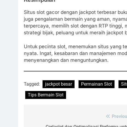
Situs slot gacor dengan jackpot terbesar b
juga pengalaman bermain yang aman, nyama
terpercaya, memilih slot dengan RTP tinggi,
strategi bijak, peluang untuk meraih jackpot 
Untuk pecinta slot, menemukan situs yang 
nyata. Ingat, kesabaran dan manajemen modal
menyenangkan dan menguntungkan.
Tagged:
jackpot besar
Permainan Slot
Si
Tips Bermain Slot
Previou
Post
Corlaslot dan Optimalisasi Performa unt