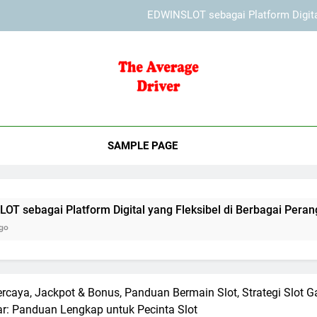
EDWINSLOT sebagai Platform Digital
LEBAH4D sebagai Platform Digital
KAYA787 dan Pent
 Average Driver
LEBAH4D dan Pengalaman Penggu
uan Dan Tips Mengemudi Di The Average Driver. Untuk Penge
EDWINSLOT sebagai Platform Digital
SAMPLE PAGE
LEBAH4D sebagai Platform Digital
KAYA787 dan Pent
latform Digital yang Fleksibel di Berbagai Perangkat
L
3
ercaya, Jackpot & Bonus, Panduan Bermain Slot, Strategi Slot G
ar: Panduan Lengkap untuk Pecinta Slot