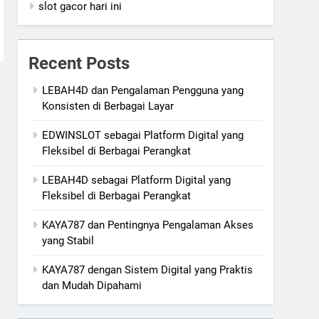
slot gacor hari ini
Recent Posts
LEBAH4D dan Pengalaman Pengguna yang
Konsisten di Berbagai Layar
EDWINSLOT sebagai Platform Digital yang
Fleksibel di Berbagai Perangkat
LEBAH4D sebagai Platform Digital yang
Fleksibel di Berbagai Perangkat
KAYA787 dan Pentingnya Pengalaman Akses
yang Stabil
KAYA787 dengan Sistem Digital yang Praktis
dan Mudah Dipahami