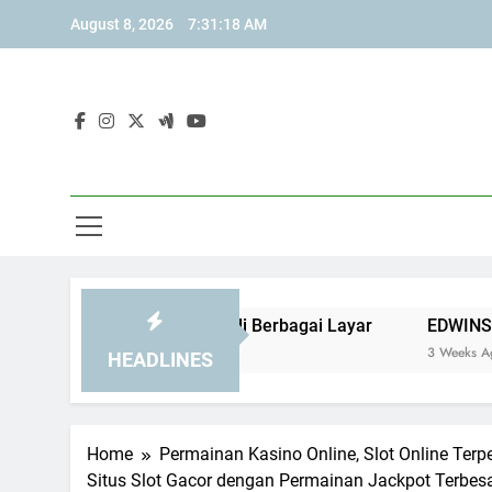
Skip
August 8, 2026
7:31:19 AM
to
content
The
Baca Pand
yang Konsisten di Berbagai Layar
EDWINSLOT sebagai P
3 Weeks Ago
HEADLINES
Home
Permainan Kasino Online, Slot Online Terp
Situs Slot Gacor dengan Permainan Jackpot Terbes