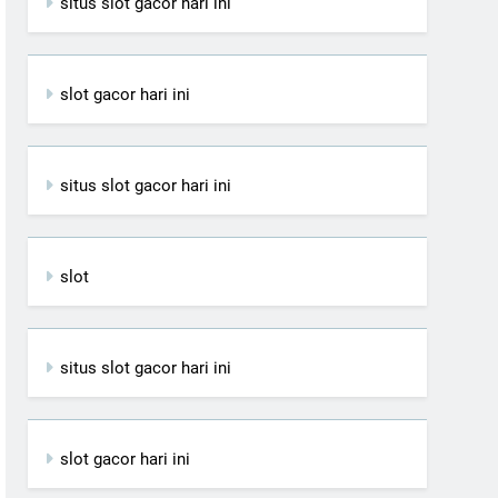
situs slot gacor hari ini
slot gacor hari ini
situs slot gacor hari ini
slot
situs slot gacor hari ini
slot gacor hari ini