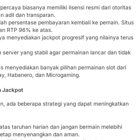
ercaya biasanya memiliki lisensi resmi dari otoritas
n adil dan transparan.
lah persentase pembayaran kembali ke pemain. Situs
an RTP 96% ke atas.
ya menyediakan jackpot progresif yang nilainya terus
server yang stabil agar permainan lancar dan tidak
as menyediakan banyak pilihan permainan slot dari
lay, Habanero, dan Microgaming.
n Jackpot
n, ada beberapa strategi yang dapat meningkatkan
tas taruhan harian dan jangan bermain melebihi
 tetap menyenangkan dan aman.