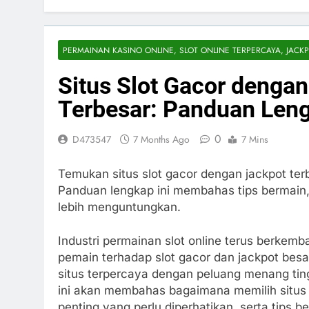
PERMAINAN KASINO ONLINE, SLOT ONLINE TERPERCAYA, JACK
Situs Slot Gacor denga
Terbesar: Panduan Leng
0
D473547
7 Months Ago
7 Mins
Temukan situs slot gacor dengan jackpot te
Panduan lengkap ini membahas tips bermain,
lebih menguntungkan.
Industri permainan slot online terus berkemb
pemain terhadap slot gacor dan jackpot bes
situs terpercaya dengan peluang menang ting
ini akan membahas bagaimana memilih situs s
penting yang perlu diperhatikan, serta tips 