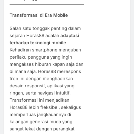
Transformasi di Era Mobile
Salah satu tonggak penting dalam
sejarah Horas88 adalah
adaptasi
terhadap teknologi mobile
.
Kehadiran smartphone mengubah
perilaku pengguna yang ingin
mengakses hiburan kapan saja dan
di mana saja. Horas88 merespons
tren ini dengan menghadirkan
desain responsif, aplikasi yang
ringan, serta navigasi intuitif.
Transformasi ini menjadikan
Horas88 lebih fleksibel, sekaligus
memperluas jangkauannya di
kalangan generasi muda yang
sangat lekat dengan perangkat