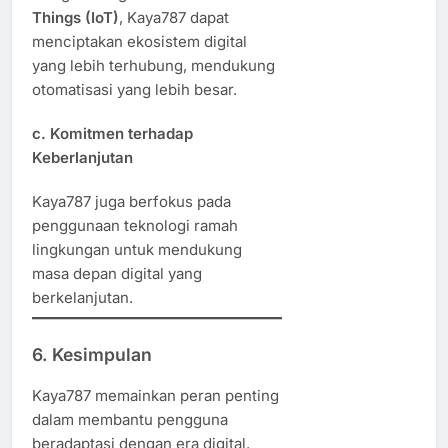
Things (IoT)
, Kaya787 dapat
menciptakan ekosistem digital
yang lebih terhubung, mendukung
otomatisasi yang lebih besar.
c. Komitmen terhadap
Keberlanjutan
Kaya787 juga berfokus pada
penggunaan teknologi ramah
lingkungan untuk mendukung
masa depan digital yang
berkelanjutan.
6. Kesimpulan
Kaya787 memainkan peran penting
dalam membantu pengguna
beradaptasi dengan era digital.