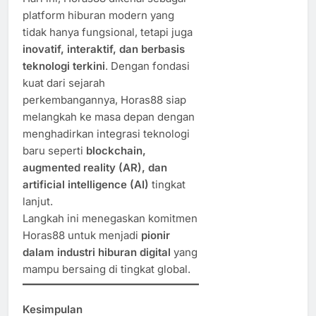
platform hiburan modern yang
tidak hanya fungsional, tetapi juga
inovatif, interaktif, dan berbasis
teknologi terkini
. Dengan fondasi
kuat dari sejarah
perkembangannya, Horas88 siap
melangkah ke masa depan dengan
menghadirkan integrasi teknologi
baru seperti
blockchain,
augmented reality (AR), dan
artificial intelligence (AI)
tingkat
lanjut.
Langkah ini menegaskan komitmen
Horas88 untuk menjadi
pionir
dalam industri hiburan digital
yang
mampu bersaing di tingkat global.
Kesimpulan