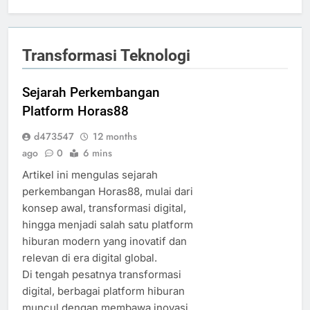
Transformasi Teknologi
Sejarah Perkembangan
Platform Horas88
d473547
12 months
ago
0
6 mins
Artikel ini mengulas sejarah
perkembangan Horas88, mulai dari
konsep awal, transformasi digital,
hingga menjadi salah satu platform
hiburan modern yang inovatif dan
relevan di era digital global.
Di tengah pesatnya transformasi
digital, berbagai platform hiburan
muncul dengan membawa inovasi