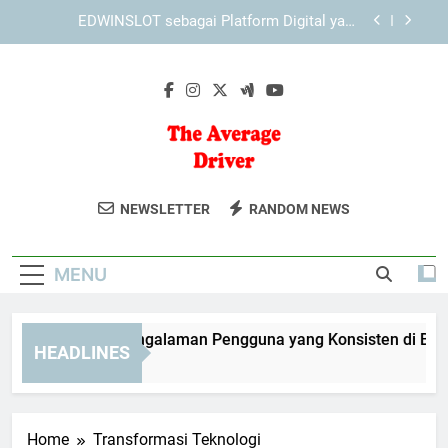
Skip
LEBAH4D sebagai Platform Digital yang Fleksibel
to
di Berbagai Perangkat
content
KAYA787 dan Pentingnya Pengalaman Akses yang
Stabil
LEBAH4D dan Pengalaman Pengguna yang
Konsisten di Berbagai Layar
EDWINSLOT sebagai Platform Digital yang
Fleksibel di Berbagai Perangkat
The Average
Baca Panduan Dan Tips Mengemudi Di
LEBAH4D sebagai Platform Digital yang Fleksibel
NEWSLETTER
RANDOM NEWS
di Berbagai Perangkat
Driver
The Average Driver. Untuk Pengemudi
KAYA787 dan Pentingnya Pengalaman Akses yang
Baru Hingga Berpengalaman.
Stabil
MENU
BAH4D dan Pengalaman Pengguna yang Konsisten di Berbaga
HEADLINES
Weeks Ago
Home
Transformasi Teknologi