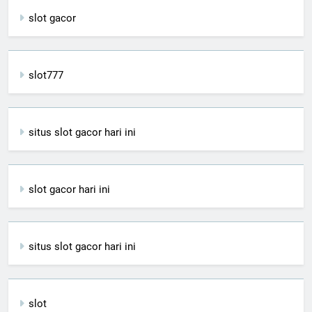
slot gacor
slot777
situs slot gacor hari ini
slot gacor hari ini
situs slot gacor hari ini
slot