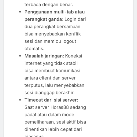
terbaca dengan benar.
Penggunaan multi-tab atau
perangkat ganda
: Login dari
dua perangkat bersamaan
bisa menyebabkan konflik
sesi dan memicu logout
otomatis.
Masalah jaringan
: Koneksi
internet yang tidak stabil
bisa membuat komunikasi
antara client dan server
terputus, lalu menyebabkan
sesi dianggap berakhir.
Timeout dari sisi server
:
Saat server Horas88 sedang
padat atau dalam mode
pemeliharaan, sesi aktif bisa
dihentikan lebih cepat dari
biasanya.