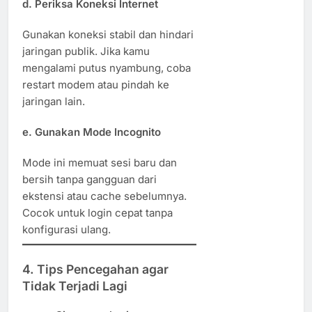
d.
Periksa Koneksi Internet
Gunakan koneksi stabil dan hindari
jaringan publik. Jika kamu
mengalami putus nyambung, coba
restart modem atau pindah ke
jaringan lain.
e.
Gunakan Mode Incognito
Mode ini memuat sesi baru dan
bersih tanpa gangguan dari
ekstensi atau cache sebelumnya.
Cocok untuk login cepat tanpa
konfigurasi ulang.
4. Tips Pencegahan agar
Tidak Terjadi Lagi