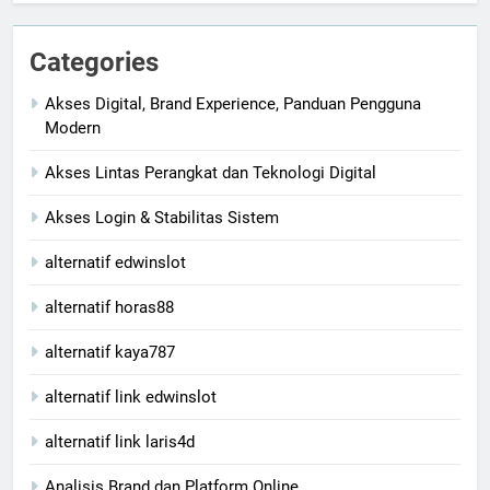
Categories
Akses Digital, Brand Experience, Panduan Pengguna
Modern
Akses Lintas Perangkat dan Teknologi Digital
Akses Login & Stabilitas Sistem
alternatif edwinslot
alternatif horas88
alternatif kaya787
alternatif link edwinslot
alternatif link laris4d
Analisis Brand dan Platform Online