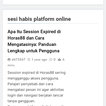
sesi habis platform online
Apa Itu Session Expired di
Horas88 dan Cara
Mengatasinya: Panduan
Lengkap untuk Pengguna
d473547
1 year ago
0
6
mins
Session expired di Horas88 sering
mengganggu akses pengguna.
Pelajari penyebab dan cara
mengatasi pesan ini agar aktivitas
login dan navigasi berjalan lancar
tanpa gangguan.