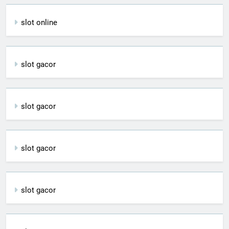
slot online
slot gacor
slot gacor
slot gacor
slot gacor