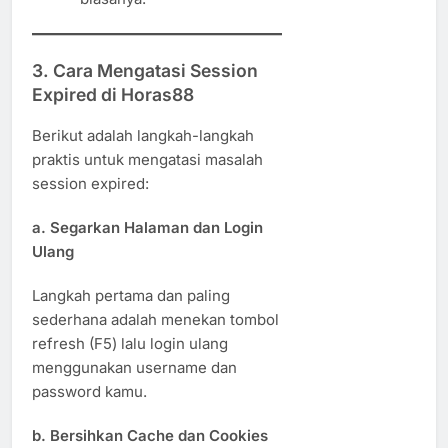
3. Cara Mengatasi Session
Expired di Horas88
Berikut adalah langkah-langkah
praktis untuk mengatasi masalah
session expired:
a.
Segarkan Halaman dan Login
Ulang
Langkah pertama dan paling
sederhana adalah menekan tombol
refresh (F5) lalu login ulang
menggunakan username dan
password kamu.
b.
Bersihkan Cache dan Cookies