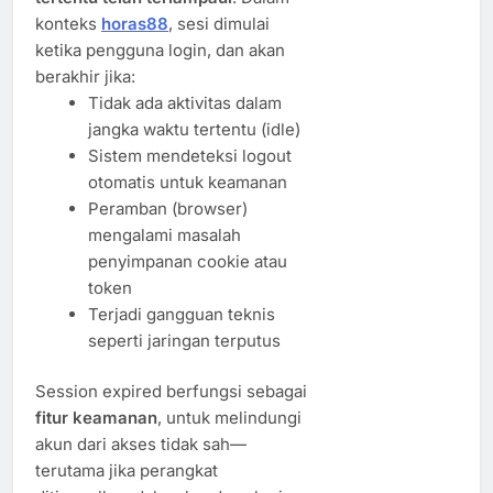
konteks
horas88
, sesi dimulai
ketika pengguna login, dan akan
berakhir jika:
Tidak ada aktivitas dalam
jangka waktu tertentu (idle)
Sistem mendeteksi logout
otomatis untuk keamanan
Peramban (browser)
mengalami masalah
penyimpanan cookie atau
token
Terjadi gangguan teknis
seperti jaringan terputus
Session expired berfungsi sebagai
fitur keamanan
, untuk melindungi
akun dari akses tidak sah—
terutama jika perangkat