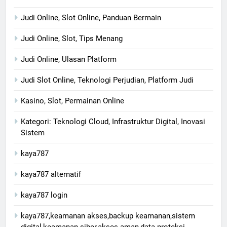
Judi Online, Slot Online, Panduan Bermain
Judi Online, Slot, Tips Menang
Judi Online, Ulasan Platform
Judi Slot Online, Teknologi Perjudian, Platform Judi
Kasino, Slot, Permainan Online
Kategori: Teknologi Cloud, Infrastruktur Digital, Inovasi
Sistem
kaya787
kaya787 alternatif
kaya787 login
kaya787,keamanan akses,backup keamanan,sistem