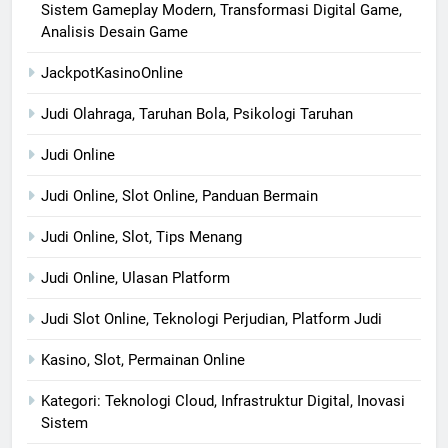
Sistem Gameplay Modern, Transformasi Digital Game,
Analisis Desain Game
JackpotKasinoOnline
Judi Olahraga, Taruhan Bola, Psikologi Taruhan
Judi Online
Judi Online, Slot Online, Panduan Bermain
Judi Online, Slot, Tips Menang
Judi Online, Ulasan Platform
Judi Slot Online, Teknologi Perjudian, Platform Judi
Kasino, Slot, Permainan Online
Kategori: Teknologi Cloud, Infrastruktur Digital, Inovasi
Sistem