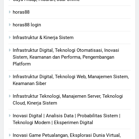
horas88
horas88 login
Infrastruktur & Kinerja Sistem
Infrastruktur Digital, Teknologi Otomatisasi, Inovasi
Sistem, Keamanan dan Performa, Pengembangan
Platform
Infrastruktur Digital, Teknologi Web, Manajemen Sistem,
Keamanan Siber
Infrastruktur Teknologi, Manajemen Server, Teknologi
Cloud, Kinerja Sistem
Inovasi Digital | Analisis Data | Probabilitas Sistem |
Teknologi Modern | Eksperimen Digital
Inovasi Game Petualangan, Eksplorasi Dunia Virtual,