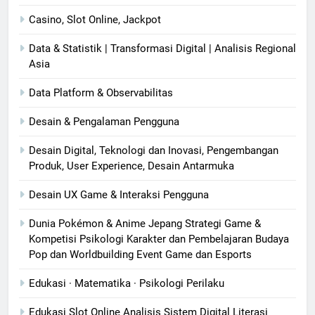
Casino, Slot Online, Jackpot
Data & Statistik | Transformasi Digital | Analisis Regional
Asia
Data Platform & Observabilitas
Desain & Pengalaman Pengguna
Desain Digital, Teknologi dan Inovasi, Pengembangan
Produk, User Experience, Desain Antarmuka
Desain UX Game & Interaksi Pengguna
Dunia Pokémon & Anime Jepang Strategi Game &
Kompetisi Psikologi Karakter dan Pembelajaran Budaya
Pop dan Worldbuilding Event Game dan Esports
Edukasi · Matematika · Psikologi Perilaku
Edukasi Slot Online Analisis Sistem Digital Literasi