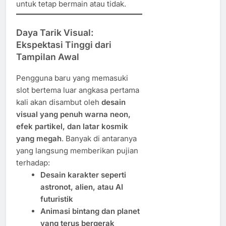
untuk tetap bermain atau tidak.
Daya Tarik Visual:
Ekspektasi Tinggi dari
Tampilan Awal
Pengguna baru yang memasuki
slot bertema luar angkasa pertama
kali akan disambut oleh
desain
visual yang penuh warna neon,
efek partikel, dan latar kosmik
yang megah
. Banyak di antaranya
yang langsung memberikan pujian
terhadap:
Desain karakter seperti
astronot, alien, atau AI
futuristik
Animasi bintang dan planet
yang terus bergerak