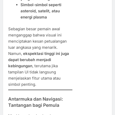
Simbol-simbol seperti
asteroid, satelit, atau
energi plasma
Sebagian besar pemain awal
menganggap bahwa visual ini
menciptakan kesan petualangan
luar angkasa yang menarik.
Namun,
ekspektasi tinggi ini juga
dapat berubah menjadi
kebingungan
, terutama jika
tampilan UI tidak langsung
menjelaskan fitur utama atau
simbol penting.
Antarmuka dan Navigasi:
Tantangan bagi Pemula