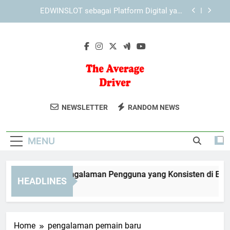
Skip
LEBAH4D sebagai Platform Digital yang Fleksibel
to
di Berbagai Perangkat
content
KAYA787 dan Pentingnya Pengalaman Akses yang
Stabil
LEBAH4D dan Pengalaman Pengguna yang
Konsisten di Berbagai Layar
EDWINSLOT sebagai Platform Digital yang
Fleksibel di Berbagai Perangkat
The Average
Baca Panduan Dan Tips Mengemudi Di
LEBAH4D sebagai Platform Digital yang Fleksibel
NEWSLETTER
RANDOM NEWS
di Berbagai Perangkat
Driver
The Average Driver. Untuk Pengemudi
KAYA787 dan Pentingnya Pengalaman Akses yang
Baru Hingga Berpengalaman.
Stabil
MENU
EBAH4D dan Pengalaman Pengguna yang Konsisten di Berbag
HEADLINES
 Weeks Ago
Home
pengalaman pemain baru