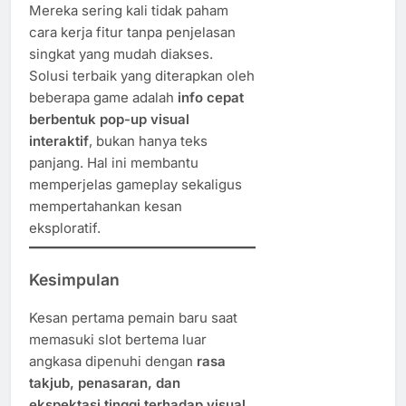
Mereka sering kali tidak paham
cara kerja fitur tanpa penjelasan
singkat yang mudah diakses.
Solusi terbaik yang diterapkan oleh
beberapa game adalah
info cepat
berbentuk pop-up visual
interaktif
, bukan hanya teks
panjang. Hal ini membantu
memperjelas gameplay sekaligus
mempertahankan kesan
eksploratif.
Kesimpulan
Kesan pertama pemain baru saat
memasuki slot bertema luar
angkasa dipenuhi dengan
rasa
takjub, penasaran, dan
ekspektasi tinggi terhadap visual
.