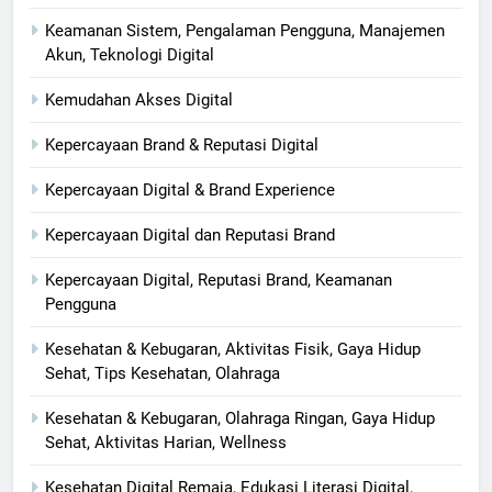
Keamanan Sistem, Pengalaman Pengguna, Manajemen
Akun, Teknologi Digital
Kemudahan Akses Digital
Kepercayaan Brand & Reputasi Digital
Kepercayaan Digital & Brand Experience
Kepercayaan Digital dan Reputasi Brand
Kepercayaan Digital, Reputasi Brand, Keamanan
Pengguna
Kesehatan & Kebugaran, Aktivitas Fisik, Gaya Hidup
Sehat, Tips Kesehatan, Olahraga
Kesehatan & Kebugaran, Olahraga Ringan, Gaya Hidup
Sehat, Aktivitas Harian, Wellness
Kesehatan Digital Remaja, Edukasi Literasi Digital,