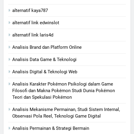
alternatif kaya787
alternatif link edwinslot
alternatif link laris4d
Analisis Brand dan Platform Online
Analisis Data Game & Teknologi
Analisis Digital & Teknologi Web
Analisis Karakter Pokémon Psikologi dalam Game
Filosofi dan Makna Pokémon Studi Dunia Pokémon
Teori dan Spekulasi Pokémon
Analisis Mekanisme Permainan, Studi Sistem Internal,
Observasi Pola Reel, Teknologi Game Digital
Analisis Permainan & Strategi Bermain