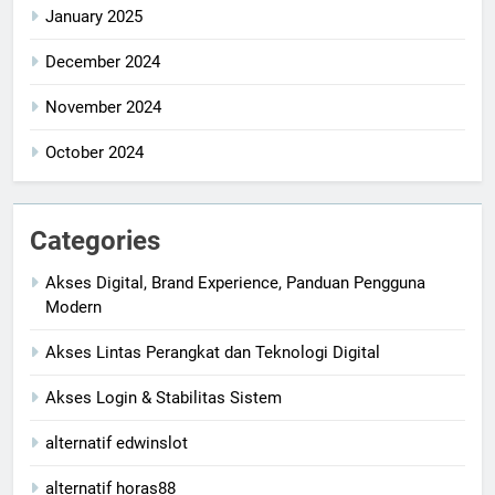
January 2025
December 2024
November 2024
October 2024
Categories
Akses Digital, Brand Experience, Panduan Pengguna
Modern
Akses Lintas Perangkat dan Teknologi Digital
Akses Login & Stabilitas Sistem
alternatif edwinslot
alternatif horas88