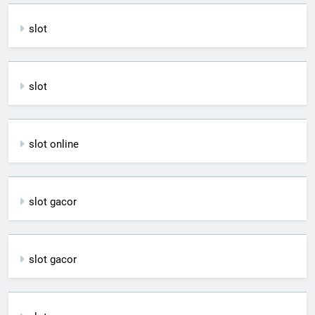
slot
slot
slot online
slot gacor
slot gacor