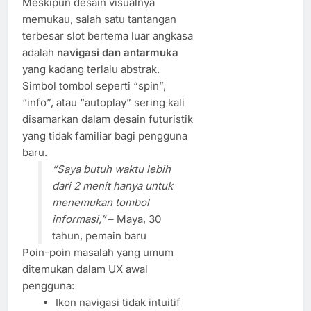
Meskipun desain visualnya
memukau, salah satu tantangan
terbesar slot bertema luar angkasa
adalah
navigasi dan antarmuka
yang kadang terlalu abstrak.
Simbol tombol seperti “spin”,
“info”, atau “autoplay” sering kali
disamarkan dalam desain futuristik
yang tidak familiar bagi pengguna
baru.
“Saya butuh waktu lebih
dari 2 menit hanya untuk
menemukan tombol
informasi,”
– Maya, 30
tahun, pemain baru
Poin-poin masalah yang umum
ditemukan dalam UX awal
pengguna:
Ikon navigasi tidak intuitif