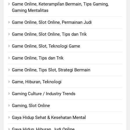
Game Online, Keterampilan Bermain, Tips Gaming,
Gaming Mentalitas
Game Online, Slot Online, Permainan Judi
Game Online, Slot Online, Tips dan Trik
Game Online, Slot, Teknologi Game
Game Online, Tips dan Trik
Game Online, Tips Slot, Strategi Bermain
Game, Hiburan, Teknologi
Gaming Culture / Industry Trends
Gaming, Slot Online
Gaya Hidup Sehat & Kesehatan Mental
Gaya Hidup, Hiburan, Judi Online