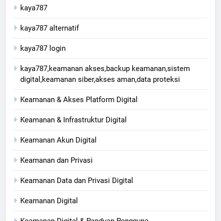
kaya787
kaya787 alternatif
kaya787 login
kaya787,keamanan akses,backup keamanan,sistem
digital,keamanan siber,akses aman,data proteksi
Keamanan & Akses Platform Digital
Keamanan & Infrastruktur Digital
Keamanan Akun Digital
Keamanan dan Privasi
Keamanan Data dan Privasi Digital
Keamanan Digital
Keamanan Digital & Panduan Pengguna