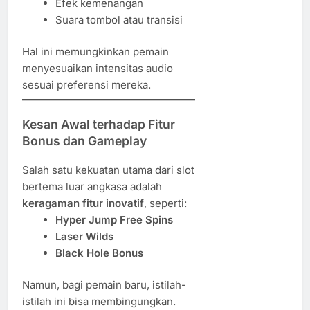
Efek kemenangan
Suara tombol atau transisi
Hal ini memungkinkan pemain
menyesuaikan intensitas audio
sesuai preferensi mereka.
Kesan Awal terhadap Fitur
Bonus dan Gameplay
Salah satu kekuatan utama dari slot
bertema luar angkasa adalah
keragaman fitur inovatif
, seperti:
Hyper Jump Free Spins
Laser Wilds
Black Hole Bonus
Namun, bagi pemain baru, istilah-
istilah ini bisa membingungkan.