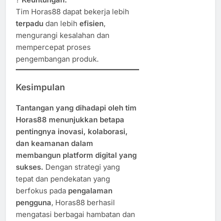
Tim Horas88 dapat bekerja lebih
terpadu
dan lebih
efisien
,
mengurangi kesalahan dan
mempercepat proses
pengembangan produk.
Kesimpulan
Tantangan yang dihadapi oleh tim
Horas88 menunjukkan betapa
pentingnya inovasi, kolaborasi,
dan keamanan dalam
membangun platform digital yang
sukses.
Dengan strategi yang
tepat dan pendekatan yang
berfokus pada
pengalaman
pengguna
, Horas88 berhasil
mengatasi berbagai hambatan dan