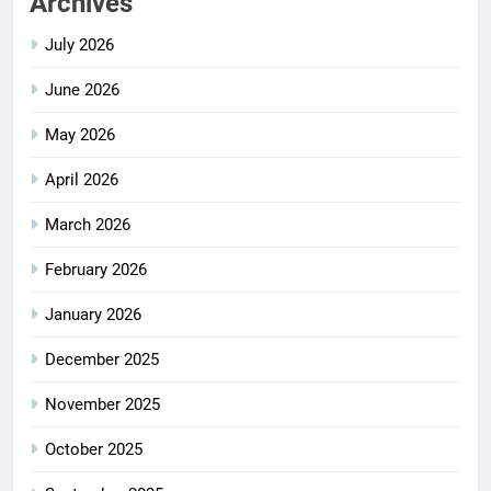
Archives
July 2026
June 2026
May 2026
April 2026
March 2026
February 2026
January 2026
December 2025
November 2025
October 2025