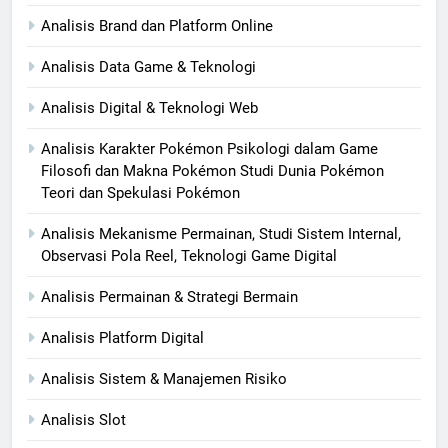
Analisis Brand dan Platform Online
Analisis Data Game & Teknologi
Analisis Digital & Teknologi Web
Analisis Karakter Pokémon Psikologi dalam Game
Filosofi dan Makna Pokémon Studi Dunia Pokémon
Teori dan Spekulasi Pokémon
Analisis Mekanisme Permainan, Studi Sistem Internal,
Observasi Pola Reel, Teknologi Game Digital
Analisis Permainan & Strategi Bermain
Analisis Platform Digital
Analisis Sistem & Manajemen Risiko
Analisis Slot