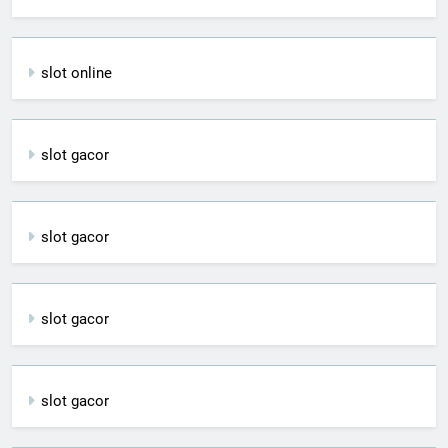
slot online
slot gacor
slot gacor
slot gacor
slot gacor