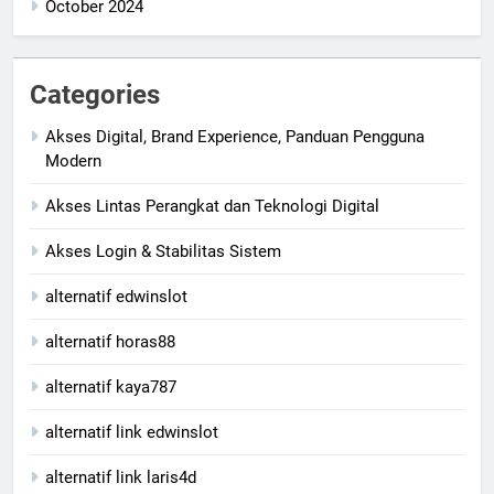
October 2024
Categories
Akses Digital, Brand Experience, Panduan Pengguna
Modern
Akses Lintas Perangkat dan Teknologi Digital
Akses Login & Stabilitas Sistem
alternatif edwinslot
alternatif horas88
alternatif kaya787
alternatif link edwinslot
alternatif link laris4d