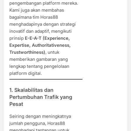
pengembangan platform mereka.
Kami juga akan membahas
bagaimana tim Horas88
menghadapinya dengan strategi
inovatif dan adaptif, mengikuti
prinsip
E-E-A-T (Experience,
Expertise, Authoritativeness,
Trustworthiness)
, untuk
memberikan gambaran yang
lengkap tentang pengelolaan
platform digital.
1.
Skalabilitas dan
Pertumbuhan Trafik yang
Pesat
Seiring dengan meningkatnya
jumlah pengguna, Horas88
menghadapi tantangan untuk