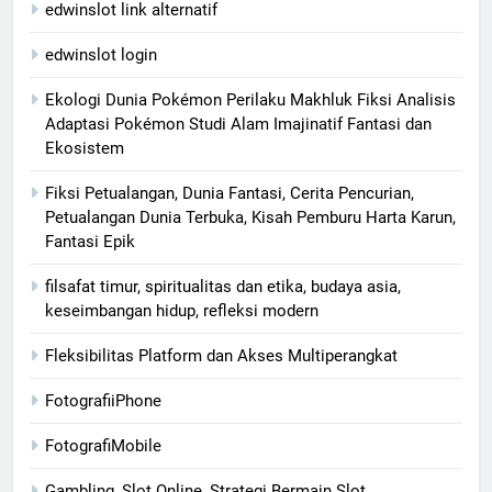
edwinslot link alternatif
edwinslot login
Ekologi Dunia Pokémon Perilaku Makhluk Fiksi Analisis
Adaptasi Pokémon Studi Alam Imajinatif Fantasi dan
Ekosistem
Fiksi Petualangan, Dunia Fantasi, Cerita Pencurian,
Petualangan Dunia Terbuka, Kisah Pemburu Harta Karun,
Fantasi Epik
filsafat timur, spiritualitas dan etika, budaya asia,
keseimbangan hidup, refleksi modern
Fleksibilitas Platform dan Akses Multiperangkat
FotografiiPhone
FotografiMobile
Gambling, Slot Online, Strategi Bermain Slot