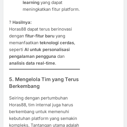
learning
yang dapat
meningkatkan fitur platform.
?
Hasilnya:
Horas88 dapat terus berinovasi
dengan
fitur-fitur baru
yang
memanfaatkan
teknologi cerdas
,
seperti
AI untuk personalisasi
pengalaman pengguna
dan
analisis data real-time
.
5.
Mengelola Tim yang Terus
Berkembang
Seiring dengan pertumbuhan
Horas88, tim internal juga harus
berkembang untuk memenuhi
kebutuhan platform yang semakin
kompleks. Tantangan utama adalah