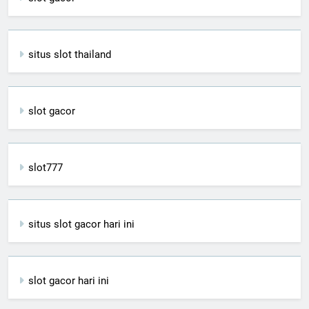
situs slot thailand
slot gacor
slot777
situs slot gacor hari ini
slot gacor hari ini