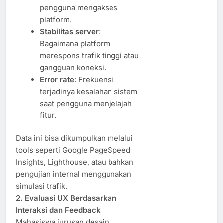
pengguna mengakses
platform.
Stabilitas server
:
Bagaimana platform
merespons trafik tinggi atau
gangguan koneksi.
Error rate
: Frekuensi
terjadinya kesalahan sistem
saat pengguna menjelajah
fitur.
Data ini bisa dikumpulkan melalui
tools seperti Google PageSpeed
Insights, Lighthouse, atau bahkan
pengujian internal menggunakan
simulasi trafik.
2. Evaluasi UX Berdasarkan
Interaksi dan Feedback
Mahasiswa jurusan desain