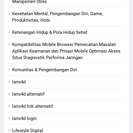
Manajemen Stres
Kesehatan Mental, Pengembangan Diri, Game,
Produktivitas, Hobi
Ketenangan Hidup & Pola Hidup Sehat
Kompatibilitas Mobile Browser Pemecahan Masalah
Aplikasi Keamanan dan Privasi Mobile Optimasi Akses
Situs Diagnostik Performa Jaringan
Komunitas & Pengembangan Diri
laris4d
laris4d alternatif
laris4d link alternatif
laris4d login
Lifestyle Digital