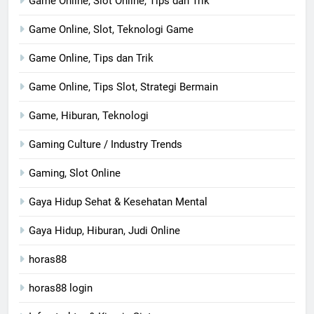
Game Online, Slot Online, Tips dan Trik
Game Online, Slot, Teknologi Game
Game Online, Tips dan Trik
Game Online, Tips Slot, Strategi Bermain
Game, Hiburan, Teknologi
Gaming Culture / Industry Trends
Gaming, Slot Online
Gaya Hidup Sehat & Kesehatan Mental
Gaya Hidup, Hiburan, Judi Online
horas88
horas88 login