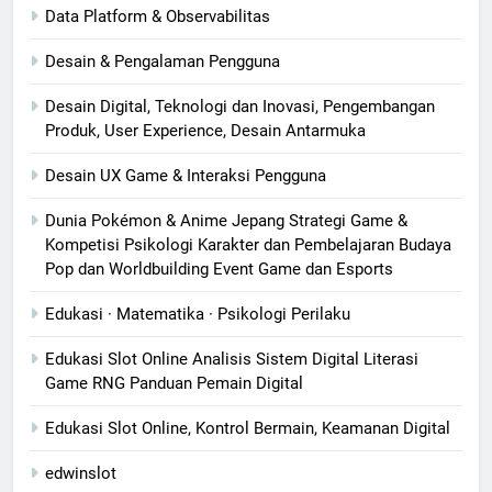
Data Platform & Observabilitas
Desain & Pengalaman Pengguna
Desain Digital, Teknologi dan Inovasi, Pengembangan
Produk, User Experience, Desain Antarmuka
Desain UX Game & Interaksi Pengguna
Dunia Pokémon & Anime Jepang Strategi Game &
Kompetisi Psikologi Karakter dan Pembelajaran Budaya
Pop dan Worldbuilding Event Game dan Esports
Edukasi · Matematika · Psikologi Perilaku
Edukasi Slot Online Analisis Sistem Digital Literasi
Game RNG Panduan Pemain Digital
Edukasi Slot Online, Kontrol Bermain, Keamanan Digital
edwinslot