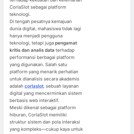
CorlaSlot sebagai platform
teknologi.
Di tengah pesatnya kemajuan
dunia digital, mahasiswa tidak lagi
hanya menjadi pengguna
teknologi, tetapi juga
pengamat
kritis dan analis data
terhadap
performansi berbagai platform
yang digunakan. Salah satu
platform yang menarik perhatian
untuk dianalisis secara akademis
adalah
corlaslot
, sebuah layanan
digital yang mencerminkan sistem
berbasis web interaktif.
Meski dikenal sebagai platform
hiburan, CorlaSlot memiliki
struktur sistem dan pola interaksi
yang kompleks—cukup kaya untuk