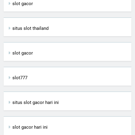
slot gacor
situs slot thailand
slot gacor
slot777
situs slot gacor hari ini
slot gacor hari ini