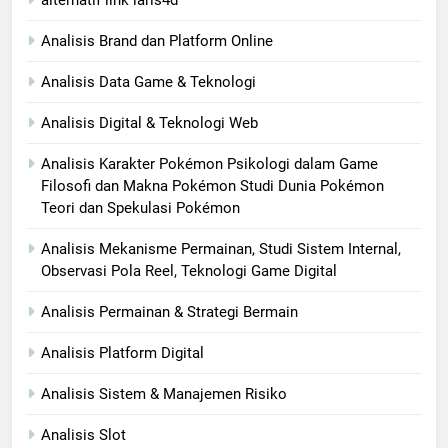
Analisis Brand dan Platform Online
Analisis Data Game & Teknologi
Analisis Digital & Teknologi Web
Analisis Karakter Pokémon Psikologi dalam Game
Filosofi dan Makna Pokémon Studi Dunia Pokémon
Teori dan Spekulasi Pokémon
Analisis Mekanisme Permainan, Studi Sistem Internal,
Observasi Pola Reel, Teknologi Game Digital
Analisis Permainan & Strategi Bermain
Analisis Platform Digital
Analisis Sistem & Manajemen Risiko
Analisis Slot