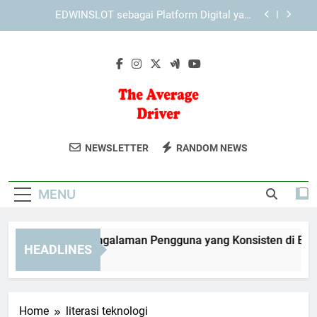
Skip
LEBAH4D sebagai Platform Digital yang Fleksibel
to
di Berbagai Perangkat
content
KAYA787 dan Pentingnya Pengalaman Akses yang
Stabil
LEBAH4D dan Pengalaman Pengguna yang
Konsisten di Berbagai Layar
EDWINSLOT sebagai Platform Digital yang
Fleksibel di Berbagai Perangkat
The Average
Baca Panduan Dan Tips Mengemudi Di
LEBAH4D sebagai Platform Digital yang Fleksibel
NEWSLETTER
RANDOM NEWS
di Berbagai Perangkat
Driver
The Average Driver. Untuk Pengemudi
KAYA787 dan Pentingnya Pengalaman Akses yang
Baru Hingga Berpengalaman.
Stabil
MENU
EBAH4D dan Pengalaman Pengguna yang Konsisten di Berbaga
HEADLINES
Weeks Ago
Home
literasi teknologi