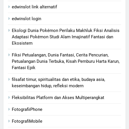
edwinslot link alternatif
edwinslot login
Ekologi Dunia Pokémon Perilaku Makhluk Fiksi Analisis
Adaptasi Pokémon Studi Alam Imajinatif Fantasi dan
Ekosistem
Fiksi Petualangan, Dunia Fantasi, Cerita Pencurian,
Petualangan Dunia Terbuka, Kisah Pemburu Harta Karun,
Fantasi Epik
filsafat timur, spiritualitas dan etika, budaya asia,
keseimbangan hidup, refleksi modern
Fleksibilitas Platform dan Akses Multiperangkat
FotografiiPhone
FotografiMobile