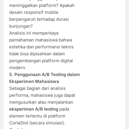
meninggalkan platform? Apakah
desain responsif mobile
berpengaruh terhadap durasi
kunjungan?
Analisis ini memperkaya
pemahaman mahasiswa bahwa
estetika dan performansi teknis
tidak bisa dipisahkan dalam
pengembangan platform digital
modern.
5. Penggunaan A/B Testing dalam
Eksperimen Mahasiswa
Sebagai bagian dari analisis
performa, mahasiswa juga dapat
mengusulkan atau menjalankan
eksperimen A/B testing
pada
elemen tertentu di platform
CorlaSlot (secara simulasi).