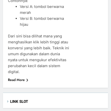
Contohnya:
Versi A: tombol berwarna
merah
Versi B: tombol berwarna
hijau
Dari sini bisa dilihat mana yang
menghasilkan klik lebih tinggi atau
konversi yang lebih baik. Teknik ini
umum digunakan dalam dunia
nyata untuk mengukur efektivitas
perubahan kecil dalam sistem
digital.
Read More
LINK SLOT