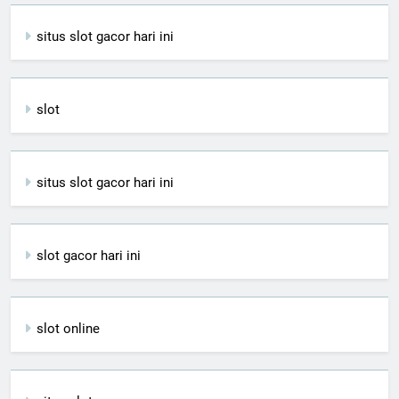
situs slot gacor hari ini
slot
situs slot gacor hari ini
slot gacor hari ini
slot online