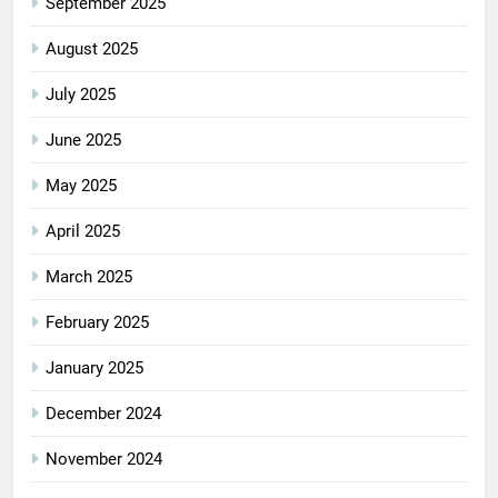
September 2025
August 2025
July 2025
June 2025
May 2025
April 2025
March 2025
February 2025
January 2025
December 2024
November 2024