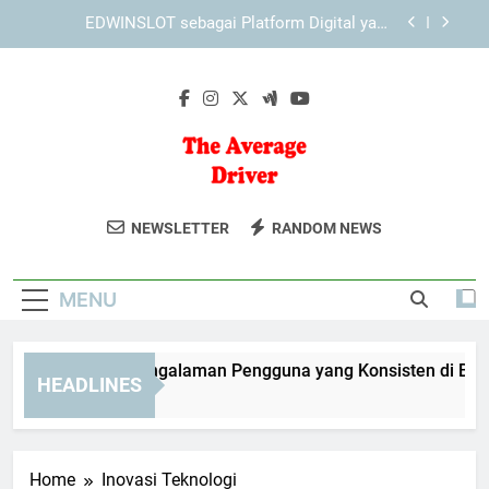
Skip
LEBAH4D sebagai Platform Digital yang Fleksibel
to
di Berbagai Perangkat
content
KAYA787 dan Pentingnya Pengalaman Akses yang
Stabil
LEBAH4D dan Pengalaman Pengguna yang
Konsisten di Berbagai Layar
EDWINSLOT sebagai Platform Digital yang
Fleksibel di Berbagai Perangkat
The Average
Baca Panduan Dan Tips Mengemudi Di
LEBAH4D sebagai Platform Digital yang Fleksibel
NEWSLETTER
RANDOM NEWS
di Berbagai Perangkat
Driver
The Average Driver. Untuk Pengemudi
KAYA787 dan Pentingnya Pengalaman Akses yang
Baru Hingga Berpengalaman.
Stabil
MENU
BAH4D dan Pengalaman Pengguna yang Konsisten di Berbaga
HEADLINES
Weeks Ago
Home
Inovasi Teknologi