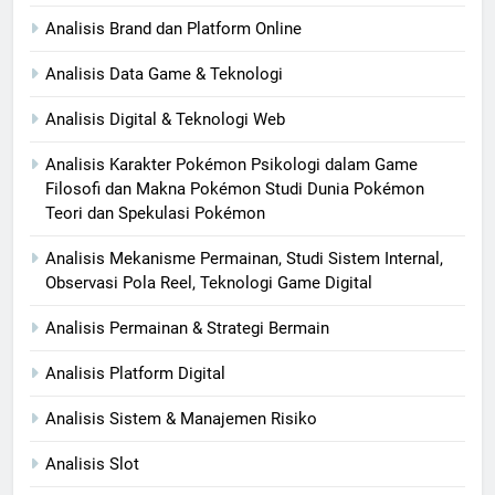
Analisis Brand dan Platform Online
Analisis Data Game & Teknologi
Analisis Digital & Teknologi Web
Analisis Karakter Pokémon Psikologi dalam Game
Filosofi dan Makna Pokémon Studi Dunia Pokémon
Teori dan Spekulasi Pokémon
Analisis Mekanisme Permainan, Studi Sistem Internal,
Observasi Pola Reel, Teknologi Game Digital
Analisis Permainan & Strategi Bermain
Analisis Platform Digital
Analisis Sistem & Manajemen Risiko
Analisis Slot