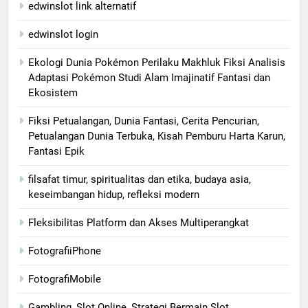
edwinslot link alternatif
edwinslot login
Ekologi Dunia Pokémon Perilaku Makhluk Fiksi Analisis
Adaptasi Pokémon Studi Alam Imajinatif Fantasi dan
Ekosistem
Fiksi Petualangan, Dunia Fantasi, Cerita Pencurian,
Petualangan Dunia Terbuka, Kisah Pemburu Harta Karun,
Fantasi Epik
filsafat timur, spiritualitas dan etika, budaya asia,
keseimbangan hidup, refleksi modern
Fleksibilitas Platform dan Akses Multiperangkat
FotografiiPhone
FotografiMobile
Gambling, Slot Online, Strategi Bermain Slot