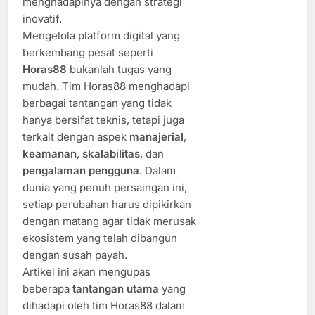
menghadapinya dengan strategi
inovatif.
Mengelola platform digital yang
berkembang pesat seperti
Horas88
bukanlah tugas yang
mudah. Tim Horas88 menghadapi
berbagai tantangan yang tidak
hanya bersifat teknis, tetapi juga
terkait dengan aspek
manajerial
,
keamanan
,
skalabilitas
, dan
pengalaman pengguna
. Dalam
dunia yang penuh persaingan ini,
setiap perubahan harus dipikirkan
dengan matang agar tidak merusak
ekosistem yang telah dibangun
dengan susah payah.
Artikel ini akan mengupas
beberapa
tantangan utama
yang
dihadapi oleh tim Horas88 dalam