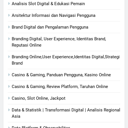
Analisis Slot Digital & Edukasi Pemain
Arsitektur Informasi dan Navigasi Pengguna
Brand Digital dan Pengalaman Pengguna
Branding Digital, User Experience, Identitas Brand,
Reputasi Online
Branding Online,User Experience,Identitas Digital,Strategi
Brand
Casino & Gaming, Panduan Pengguna, Kasino Online
Casino & Gaming, Review Platform, Taruhan Online
Casino, Slot Online, Jackpot
Data & Statistik | Transformasi Digital | Analisis Regional
Asia
Data Platform & Observabilitas