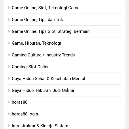
Game Online, Slot, Teknologi Game
Game Online, Tips dan Trik
Game Online, Tips Slot, Strategi Bermain
Game, Hiburan, Teknologi
Gaming Culture / Industry Trends
Gaming, Slot Online
Gaya Hidup Sehat & Kesehatan Mental
Gaya Hidup, Hiburan, Judi Online
horas88
horas88 login
Infrastruktur & Kinerja Sistem