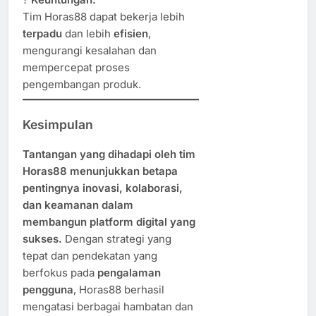
Tim Horas88 dapat bekerja lebih
terpadu
dan lebih
efisien
,
mengurangi kesalahan dan
mempercepat proses
pengembangan produk.
Kesimpulan
Tantangan yang dihadapi oleh tim
Horas88 menunjukkan betapa
pentingnya inovasi, kolaborasi,
dan keamanan dalam
membangun platform digital yang
sukses.
Dengan strategi yang
tepat dan pendekatan yang
berfokus pada
pengalaman
pengguna
, Horas88 berhasil
mengatasi berbagai hambatan dan