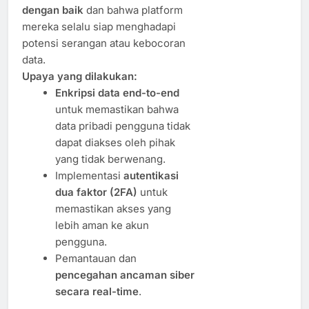
dengan baik
dan bahwa platform
mereka selalu siap menghadapi
potensi serangan atau kebocoran
data.
Upaya yang dilakukan:
Enkripsi data end-to-end
untuk memastikan bahwa
data pribadi pengguna tidak
dapat diakses oleh pihak
yang tidak berwenang.
Implementasi
autentikasi
dua faktor (2FA)
untuk
memastikan akses yang
lebih aman ke akun
pengguna.
Pemantauan dan
pencegahan ancaman siber
secara real-time
.