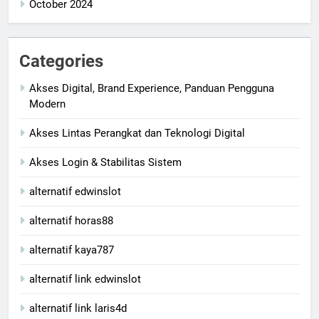
October 2024
Categories
Akses Digital, Brand Experience, Panduan Pengguna
Modern
Akses Lintas Perangkat dan Teknologi Digital
Akses Login & Stabilitas Sistem
alternatif edwinslot
alternatif horas88
alternatif kaya787
alternatif link edwinslot
alternatif link laris4d