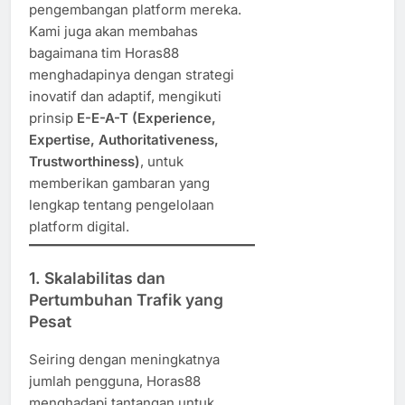
pengembangan platform mereka.
Kami juga akan membahas
bagaimana tim Horas88
menghadapinya dengan strategi
inovatif dan adaptif, mengikuti
prinsip
E-E-A-T (Experience,
Expertise, Authoritativeness,
Trustworthiness)
, untuk
memberikan gambaran yang
lengkap tentang pengelolaan
platform digital.
1.
Skalabilitas dan
Pertumbuhan Trafik yang
Pesat
Seiring dengan meningkatnya
jumlah pengguna, Horas88
menghadapi tantangan untuk