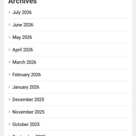
Archives
July 2026
June 2026
May 2026
April 2026
March 2026
February 2026
January 2026
December 2025
November 2025
October 2025