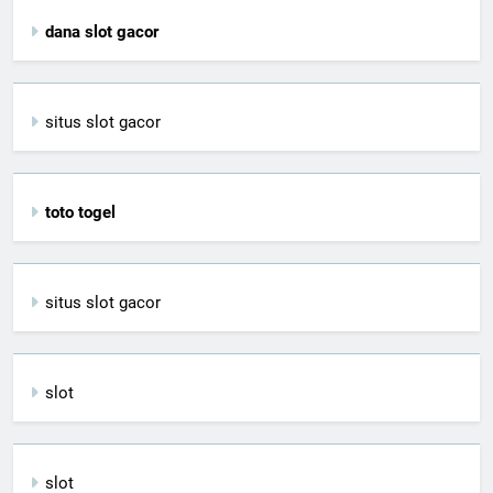
dana slot gacor
situs slot gacor
toto togel
situs slot gacor
slot
slot