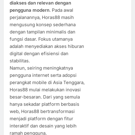
diakses dan relevan dengan
pengguna modern
. Pada awal
perjalanannya, Horas88 masih
mengusung konsep sederhana
dengan tampilan minimalis dan
fungsi dasar. Fokus utamanya
adalah menyediakan akses hiburan
digital dengan efisiensi dan
stabilitas.
Namun, seiring meningkatnya
pengguna internet serta adopsi
perangkat mobile di Asia Tenggara,
Horas88 mulai melakukan inovasi
besar-besaran. Dari yang semula
hanya sekadar platform berbasis
web, Horas88 bertransformasi
menjadi platform dengan fitur
interaktif dan desain yang lebih
ramah pengguna.