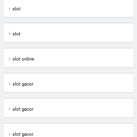
slot
slot
slot online
slot gacor
slot gacor
slot gacor