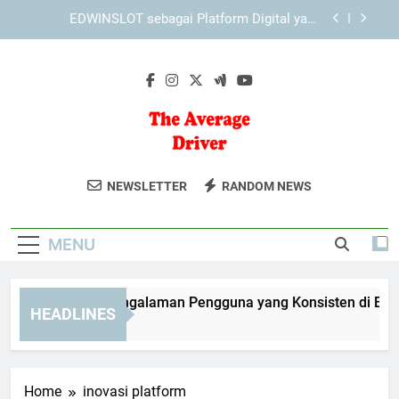
Skip
LEBAH4D sebagai Platform Digital yang Fleksibel
to
di Berbagai Perangkat
content
KAYA787 dan Pentingnya Pengalaman Akses yang
Stabil
LEBAH4D dan Pengalaman Pengguna yang
Konsisten di Berbagai Layar
EDWINSLOT sebagai Platform Digital yang
Fleksibel di Berbagai Perangkat
The Average
Baca Panduan Dan Tips Mengemudi Di
LEBAH4D sebagai Platform Digital yang Fleksibel
NEWSLETTER
RANDOM NEWS
di Berbagai Perangkat
Driver
The Average Driver. Untuk Pengemudi
KAYA787 dan Pentingnya Pengalaman Akses yang
Baru Hingga Berpengalaman.
Stabil
MENU
EBAH4D dan Pengalaman Pengguna yang Konsisten di Berbaga
HEADLINES
Weeks Ago
Home
inovasi platform