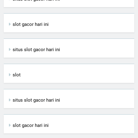
slot gacor hari ini
situs slot gacor hari ini
slot
situs slot gacor hari ini
slot gacor hari ini