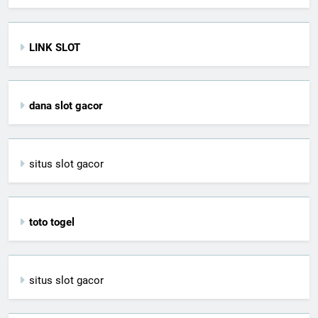
LINK SLOT
dana slot gacor
situs slot gacor
toto togel
situs slot gacor