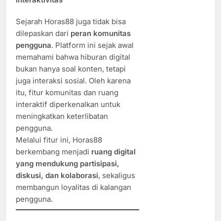
Sejarah Horas88 juga tidak bisa
dilepaskan dari
peran komunitas
pengguna
. Platform ini sejak awal
memahami bahwa hiburan digital
bukan hanya soal konten, tetapi
juga interaksi sosial. Oleh karena
itu, fitur komunitas dan ruang
interaktif diperkenalkan untuk
meningkatkan keterlibatan
pengguna.
Melalui fitur ini, Horas88
berkembang menjadi
ruang digital
yang mendukung partisipasi,
diskusi, dan kolaborasi
, sekaligus
membangun loyalitas di kalangan
pengguna.