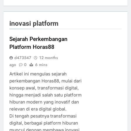
inovasi platform
Sejarah Perkembangan
Platform Horas88
d473547
12 months
ago
0
6 mins
Artikel ini mengulas sejarah
perkembangan Horas88, mulai dari
konsep awal, transformasi digital,
hingga menjadi salah satu platform
hiburan modern yang inovatif dan
relevan di era digital global.
Di tengah pesatnya transformasi
digital, berbagai platform hiburan
muncul dengan membawa inovasi