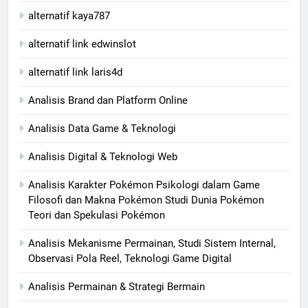
alternatif kaya787
alternatif link edwinslot
alternatif link laris4d
Analisis Brand dan Platform Online
Analisis Data Game & Teknologi
Analisis Digital & Teknologi Web
Analisis Karakter Pokémon Psikologi dalam Game
Filosofi dan Makna Pokémon Studi Dunia Pokémon
Teori dan Spekulasi Pokémon
Analisis Mekanisme Permainan, Studi Sistem Internal,
Observasi Pola Reel, Teknologi Game Digital
Analisis Permainan & Strategi Bermain