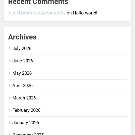
Recent Comments
A WordPress Commenter
on
Hello world!
Archives
July 2026
June 2026
May 2026
April 2026
March 2026
February 2026
January 2026
December 2025