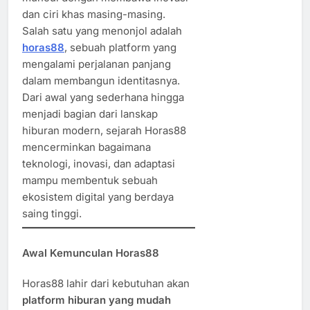
dan ciri khas masing-masing.
Salah satu yang menonjol adalah
horas88
, sebuah platform yang
mengalami perjalanan panjang
dalam membangun identitasnya.
Dari awal yang sederhana hingga
menjadi bagian dari lanskap
hiburan modern, sejarah Horas88
mencerminkan bagaimana
teknologi, inovasi, dan adaptasi
mampu membentuk sebuah
ekosistem digital yang berdaya
saing tinggi.
Awal Kemunculan Horas88
Horas88 lahir dari kebutuhan akan
platform hiburan yang mudah