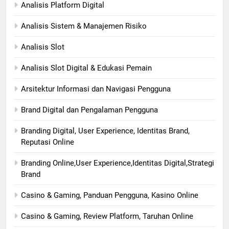
Analisis Platform Digital
Analisis Sistem & Manajemen Risiko
Analisis Slot
Analisis Slot Digital & Edukasi Pemain
Arsitektur Informasi dan Navigasi Pengguna
Brand Digital dan Pengalaman Pengguna
Branding Digital, User Experience, Identitas Brand,
Reputasi Online
Branding Online,User Experience,Identitas Digital,Strategi
Brand
Casino & Gaming, Panduan Pengguna, Kasino Online
Casino & Gaming, Review Platform, Taruhan Online