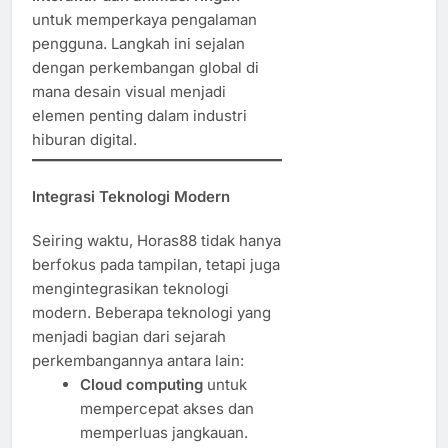
untuk memperkaya pengalaman
pengguna. Langkah ini sejalan
dengan perkembangan global di
mana desain visual menjadi
elemen penting dalam industri
hiburan digital.
Integrasi Teknologi Modern
Seiring waktu, Horas88 tidak hanya
berfokus pada tampilan, tetapi juga
mengintegrasikan teknologi
modern. Beberapa teknologi yang
menjadi bagian dari sejarah
perkembangannya antara lain:
Cloud computing
untuk
mempercepat akses dan
memperluas jangkauan.