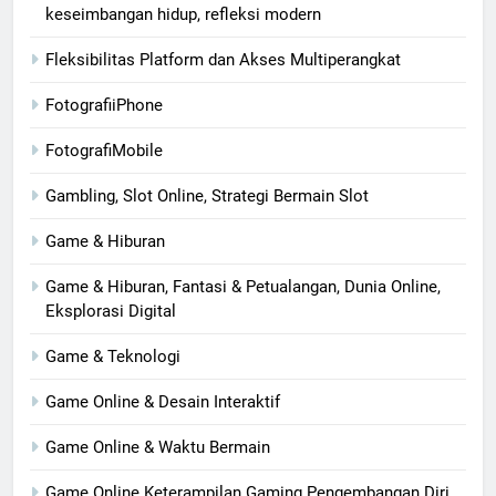
keseimbangan hidup, refleksi modern
Fleksibilitas Platform dan Akses Multiperangkat
FotografiiPhone
FotografiMobile
Gambling, Slot Online, Strategi Bermain Slot
Game & Hiburan
Game & Hiburan, Fantasi & Petualangan, Dunia Online,
Eksplorasi Digital
Game & Teknologi
Game Online & Desain Interaktif
Game Online & Waktu Bermain
Game Online Keterampilan Gaming Pengembangan Diri