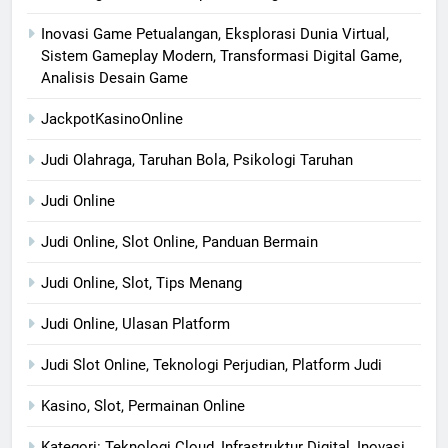
Inovasi Game Petualangan, Eksplorasi Dunia Virtual,
Sistem Gameplay Modern, Transformasi Digital Game,
Analisis Desain Game
JackpotKasinoOnline
Judi Olahraga, Taruhan Bola, Psikologi Taruhan
Judi Online
Judi Online, Slot Online, Panduan Bermain
Judi Online, Slot, Tips Menang
Judi Online, Ulasan Platform
Judi Slot Online, Teknologi Perjudian, Platform Judi
Kasino, Slot, Permainan Online
Kategori: Teknologi Cloud, Infrastruktur Digital, Inovasi