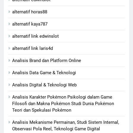
alternatif horas88
alternatif kaya787
alternatif link edwinslot
alternatif link laris4d
Analisis Brand dan Platform Online
Analisis Data Game & Teknologi
Analisis Digital & Teknologi Web
Analisis Karakter Pokémon Psikologi dalam Game
Filosofi dan Makna Pokémon Studi Dunia Pokémon
Teori dan Spekulasi Pokémon
Analisis Mekanisme Permainan, Studi Sistem Internal,
Observasi Pola Reel, Teknologi Game Digital