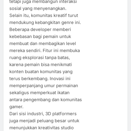
tetapi juga membangun interaksi
sosial yang menyenangkan.
Selain itu, komunitas kreatif turut
mendukung kebangkitan genre ini.
Beberapa developer memberi
kebebasan bagi pemain untuk
membuat dan membagikan level
mereka sendiri. Fitur ini membuka
ruang eksplorasi tanpa batas,
karena pemain bisa menikmati
konten buatan komunitas yang
terus berkembang. Inovasi ini
memperpanjang umur permainan
sekaligus memperkuat ikatan
antara pengembang dan komunitas
gamer.
Dari sisi industri, 3D platformers
juga menjadi peluang besar untuk
menunjukkan kreativitas studio