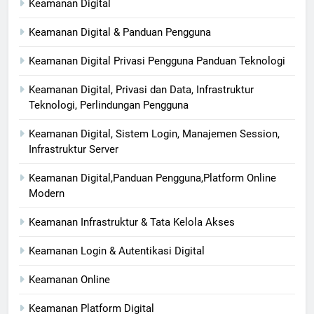
Keamanan Digital
Keamanan Digital & Panduan Pengguna
Keamanan Digital Privasi Pengguna Panduan Teknologi
Keamanan Digital, Privasi dan Data, Infrastruktur
Teknologi, Perlindungan Pengguna
Keamanan Digital, Sistem Login, Manajemen Session,
Infrastruktur Server
Keamanan Digital,Panduan Pengguna,Platform Online
Modern
Keamanan Infrastruktur & Tata Kelola Akses
Keamanan Login & Autentikasi Digital
Keamanan Online
Keamanan Platform Digital