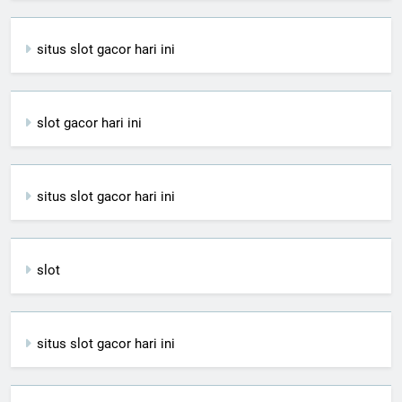
situs slot gacor hari ini
slot gacor hari ini
situs slot gacor hari ini
slot
situs slot gacor hari ini