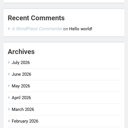
Recent Comments
A WordPress Commenter
on
Hello world!
Archives
July 2026
June 2026
May 2026
April 2026
March 2026
February 2026