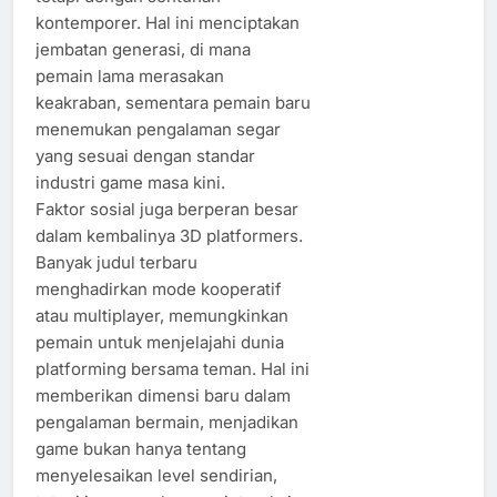
kontemporer. Hal ini menciptakan
jembatan generasi, di mana
pemain lama merasakan
keakraban, sementara pemain baru
menemukan pengalaman segar
yang sesuai dengan standar
industri game masa kini.
Faktor sosial juga berperan besar
dalam kembalinya 3D platformers.
Banyak judul terbaru
menghadirkan mode kooperatif
atau multiplayer, memungkinkan
pemain untuk menjelajahi dunia
platforming bersama teman. Hal ini
memberikan dimensi baru dalam
pengalaman bermain, menjadikan
game bukan hanya tentang
menyelesaikan level sendirian,