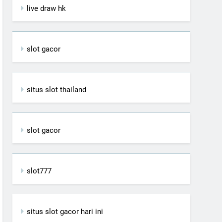
live draw hk
slot gacor
situs slot thailand
slot gacor
slot777
situs slot gacor hari ini