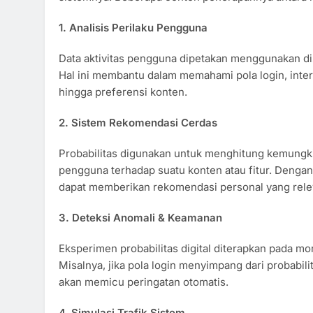
1.
Analisis Perilaku Pengguna
Data aktivitas pengguna dipetakan menggunakan dist
Hal ini membantu dalam memahami pola login, inter
hingga preferensi konten.
2.
Sistem Rekomendasi Cerdas
Probabilitas digunakan untuk menghitung kemungki
pengguna terhadap suatu konten atau fitur. Dengan
dapat memberikan rekomendasi personal yang rele
3.
Deteksi Anomali & Keamanan
Eksperimen probabilitas digital diterapkan pada m
Misalnya, jika pola login menyimpang dari probabili
akan memicu peringatan otomatis.
4.
Simulasi Trafik Sistem