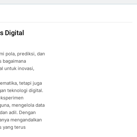
s Digital
 pola, prediksi, dan
as bagaimana
l untuk inovasi,
ematika, tetapi juga
n teknologi digital.
 eksperimen
guna, mengelola data
 dan adil. Dengan
 hanya mengandalkan
s yang terus