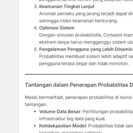
Keamanan Tingkat Lanjut
Anomali perilaku yang jarang terjadi dapat di
sehingga risiko keamanan berkurang.
Optimasi Sistem
Dengan simulasi probabilistik, Corlaslot ma
ekstrem tanpa harus mengganggu sistem ut
Pengalaman Pengguna yang Lebih Dinamis
Probabilitas membuat sistem lebih adaptif 
pengguna terasa segar dan tidak monoton.
Tantangan dalam Penerapan Probabilitas Di
Meski bermanfaat, penerapan probabilitas di dunia d
tantangan:
Volume Data Besar
: Perhitungan probabili
infrastruktur big data yang kuat.
Ketidakpastian Model
: Probabilitas tidak s
kepastian, melainkan estimasi.