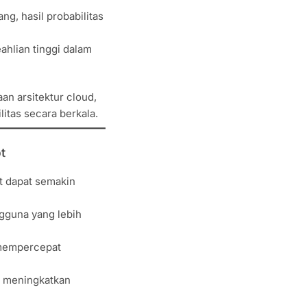
ang, hasil probabilitas
ahlian tinggi dalam
an arsitektur cloud,
itas secara berkala.
t
ot dapat semakin
ngguna yang lebih
mempercepat
 meningkatkan