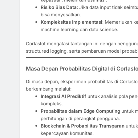
Risiko Bias Data
: Jika data input tidak seimb
bisa menyesatkan.
Kompleksitas Implementasi
: Memerlukan ke
machine learning dan data science.
Corlaslot mengatasi tantangan ini dengan pengguna
structured logging, serta pembaruan model probabil
Masa Depan Probabilitas Digital di Corlaslo
Di masa depan, eksperimen probabilitas di Corlasl
berkembang melalui:
Integrasi AI Prediktif
untuk analisis pola pe
kompleks.
Probabilitas dalam Edge Computing
untuk 
perhitungan di perangkat pengguna.
Blockchain & Probabilitas Transparan
untuk
kepercayaan komunitas.