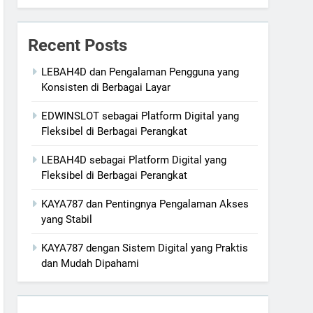
Recent Posts
LEBAH4D dan Pengalaman Pengguna yang
Konsisten di Berbagai Layar
EDWINSLOT sebagai Platform Digital yang
Fleksibel di Berbagai Perangkat
LEBAH4D sebagai Platform Digital yang
Fleksibel di Berbagai Perangkat
KAYA787 dan Pentingnya Pengalaman Akses
yang Stabil
KAYA787 dengan Sistem Digital yang Praktis
dan Mudah Dipahami