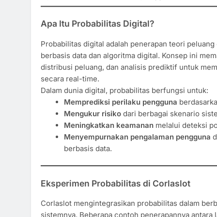
Apa Itu Probabilitas Digital?
Probabilitas digital adalah penerapan teori peluang
berbasis data dan algoritma digital. Konsep ini mema
distribusi peluang, dan analisis prediktif untuk me
secara real-time.
Dalam dunia digital, probabilitas berfungsi untuk:
Memprediksi perilaku pengguna
berdasarkan
Mengukur risiko
dari berbagai skenario sist
Meningkatkan keamanan
melalui deteksi po
Menyempurnakan pengalaman pengguna
d
berbasis data.
Eksperimen Probabilitas di Corlaslot
Corlaslot mengintegrasikan probabilitas dalam ber
sistemnya. Beberapa contoh penerapannya antara l