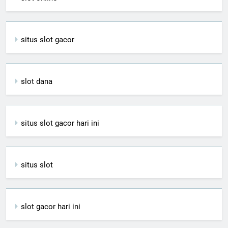
situs slot gacor
slot dana
situs slot gacor hari ini
situs slot
slot gacor hari ini