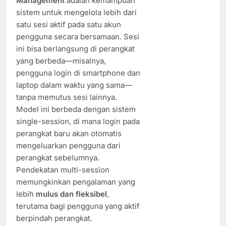
Management
adalah kemampuan
sistem untuk mengelola lebih dari
satu sesi aktif pada satu akun
pengguna secara bersamaan. Sesi
ini bisa berlangsung di perangkat
yang berbeda—misalnya,
pengguna login di smartphone dan
laptop dalam waktu yang sama—
tanpa memutus sesi lainnya.
Model ini berbeda dengan sistem
single-session, di mana login pada
perangkat baru akan otomatis
mengeluarkan pengguna dari
perangkat sebelumnya.
Pendekatan multi-session
memungkinkan pengalaman yang
lebih
mulus dan fleksibel
,
terutama bagi pengguna yang aktif
berpindah perangkat.