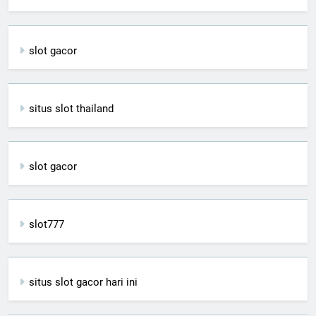
slot gacor
situs slot thailand
slot gacor
slot777
situs slot gacor hari ini