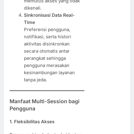
memutus akses yang tidak
dikenali.
Sinkronisasi Data Real-
Time
Preferensi pengguna,
notifikasi, serta histori
aktivitas disinkronkan
secara otomatis antar
perangkat sehingga
pengguna merasakan
kesinambungan layanan
tanpa jeda.
Manfaat Multi-Session bagi
Pengguna
1.
Fleksibilitas Akses