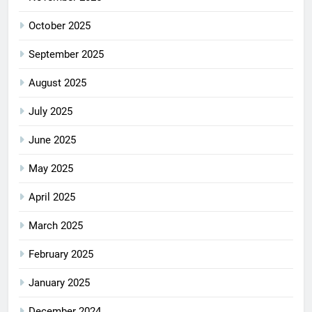
October 2025
September 2025
August 2025
July 2025
June 2025
May 2025
April 2025
March 2025
February 2025
January 2025
December 2024