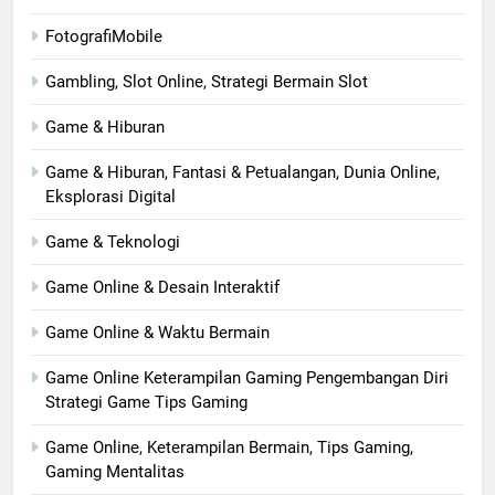
FotografiMobile
Gambling, Slot Online, Strategi Bermain Slot
Game & Hiburan
Game & Hiburan, Fantasi & Petualangan, Dunia Online,
Eksplorasi Digital
Game & Teknologi
Game Online & Desain Interaktif
Game Online & Waktu Bermain
Game Online Keterampilan Gaming Pengembangan Diri
Strategi Game Tips Gaming
Game Online, Keterampilan Bermain, Tips Gaming,
Gaming Mentalitas