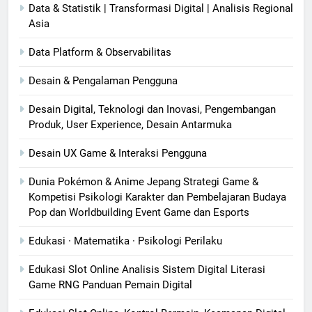
Data & Statistik | Transformasi Digital | Analisis Regional
Asia
Data Platform & Observabilitas
Desain & Pengalaman Pengguna
Desain Digital, Teknologi dan Inovasi, Pengembangan
Produk, User Experience, Desain Antarmuka
Desain UX Game & Interaksi Pengguna
Dunia Pokémon & Anime Jepang Strategi Game &
Kompetisi Psikologi Karakter dan Pembelajaran Budaya
Pop dan Worldbuilding Event Game dan Esports
Edukasi · Matematika · Psikologi Perilaku
Edukasi Slot Online Analisis Sistem Digital Literasi
Game RNG Panduan Pemain Digital