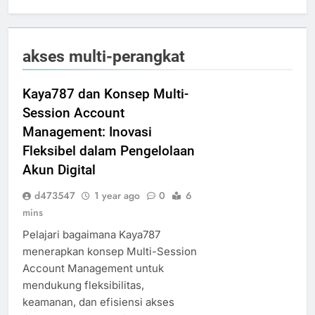
akses multi-perangkat
Kaya787 dan Konsep Multi-
Session Account
Management: Inovasi
Fleksibel dalam Pengelolaan
Akun Digital
d473547
1 year ago
0
6
mins
Pelajari bagaimana Kaya787
menerapkan konsep Multi-Session
Account Management untuk
mendukung fleksibilitas,
keamanan, dan efisiensi akses