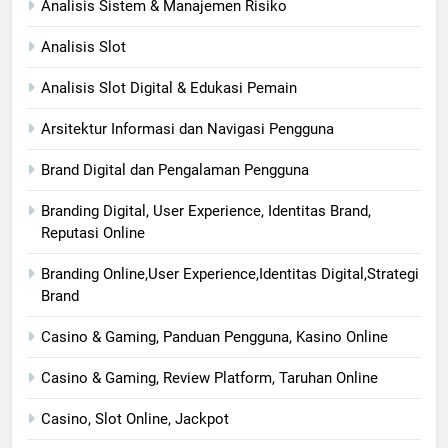
Analisis Sistem & Manajemen Risiko
Analisis Slot
Analisis Slot Digital & Edukasi Pemain
Arsitektur Informasi dan Navigasi Pengguna
Brand Digital dan Pengalaman Pengguna
Branding Digital, User Experience, Identitas Brand,
Reputasi Online
Branding Online,User Experience,Identitas Digital,Strategi
Brand
Casino & Gaming, Panduan Pengguna, Kasino Online
Casino & Gaming, Review Platform, Taruhan Online
Casino, Slot Online, Jackpot