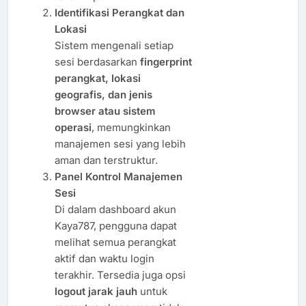
Identifikasi Perangkat dan
Lokasi
Sistem mengenali setiap
sesi berdasarkan
fingerprint
perangkat, lokasi
geografis, dan jenis
browser atau sistem
operasi
, memungkinkan
manajemen sesi yang lebih
aman dan terstruktur.
Panel Kontrol Manajemen
Sesi
Di dalam dashboard akun
Kaya787, pengguna dapat
melihat semua perangkat
aktif dan waktu login
terakhir. Tersedia juga opsi
logout jarak jauh
untuk