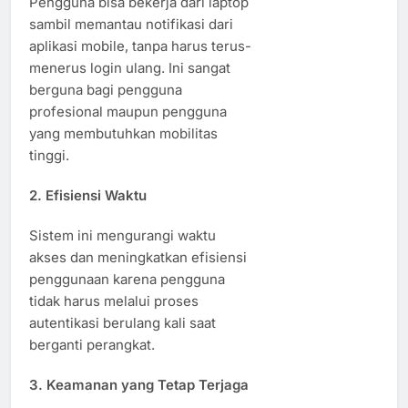
Pengguna bisa bekerja dari laptop
sambil memantau notifikasi dari
aplikasi mobile, tanpa harus terus-
menerus login ulang. Ini sangat
berguna bagi pengguna
profesional maupun pengguna
yang membutuhkan mobilitas
tinggi.
2.
Efisiensi Waktu
Sistem ini mengurangi waktu
akses dan meningkatkan efisiensi
penggunaan karena pengguna
tidak harus melalui proses
autentikasi berulang kali saat
berganti perangkat.
3.
Keamanan yang Tetap Terjaga