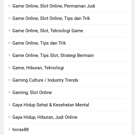
Game Online, Slot Online, Permainan Judi
Game Online, Slot Online, Tips dan Trik
Game Online, Slot, Teknologi Game
Game Online, Tips dan Trik
Game Online, Tips Slot, Strategi Bermain
Game, Hiburan, Teknologi
Gaming Culture / Industry Trends
Gaming, Slot Online
Gaya Hidup Sehat & Kesehatan Mental
Gaya Hidup, Hiburan, Judi Online
horas88