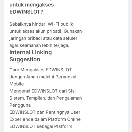
untuk mengakses
EDWINSLOT?
Sebaiknya hindari Wi-Fi publik
untuk akses akun pribadi. Gunakan
jaringan pribadi atau data seluler
agar keamanan lebih terjaga.
Internal Linking
Suggestion
Cara Mengakses EDWINSLOT
dengan Aman melalui Perangkat
Mobile
Mengenal EDWINSLOT dari Sisi
Sistem, Tampilan, dan Pengalaman
Pengguna
EDWINSLOT dan Pentingnya User
Experience dalam Platform Online
EDWINSLOT sebagai Platform