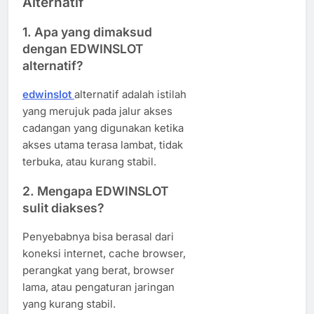
Alternatif
1. Apa yang dimaksud
dengan EDWINSLOT
alternatif?
edwinslot
alternatif adalah istilah
yang merujuk pada jalur akses
cadangan yang digunakan ketika
akses utama terasa lambat, tidak
terbuka, atau kurang stabil.
2. Mengapa EDWINSLOT
sulit diakses?
Penyebabnya bisa berasal dari
koneksi internet, cache browser,
perangkat yang berat, browser
lama, atau pengaturan jaringan
yang kurang stabil.