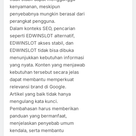
kenyamanan, meskipun
penyebabnya mungkin berasal dari
perangkat pengguna.
Dalam konteks SEO, pencarian
seperti EDWINSLOT alternatif,
EDWINSLOT akses stabil, dan
EDWINSLOT tidak bisa dibuka
menunjukkan kebutuhan informasi
yang nyata. Konten yang menjawab
kebutuhan tersebut secara jelas
dapat membantu memperkuat
relevansi brand di Google.
Artikel yang baik tidak hanya
mengulang kata kunci.
Pembahasan harus memberikan
panduan yang bermanfaat,
menjelaskan penyebab umum
kendala, serta membantu