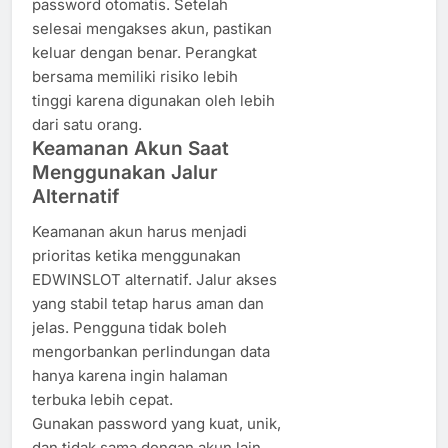
password otomatis. Setelah
selesai mengakses akun, pastikan
keluar dengan benar. Perangkat
bersama memiliki risiko lebih
tinggi karena digunakan oleh lebih
dari satu orang.
Keamanan Akun Saat
Menggunakan Jalur
Alternatif
Keamanan akun harus menjadi
prioritas ketika menggunakan
EDWINSLOT alternatif. Jalur akses
yang stabil tetap harus aman dan
jelas. Pengguna tidak boleh
mengorbankan perlindungan data
hanya karena ingin halaman
terbuka lebih cepat.
Gunakan password yang kuat, unik,
dan tidak sama dengan akun lain.