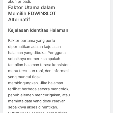
akun pribadi.
Faktor Utama dalam
Memilih EDWINSLOT
Alternatif
Kejelasan Identitas Halaman
Faktor pertama yang perlu
diperhatikan adalah kejelasan
halaman yang dibuka. Pengguna
sebaiknya memeriksa apakah
tampilan halaman terasa konsisten,
menu tersusun rapi, dan informasi
yang muncul tidak
membingungkan. Jika halaman
terlihat berbeda secara mencolok,
penuh elemen mencurigakan, atau
meminta data yang tidak relevan,
sebaiknya akses dihentikan.