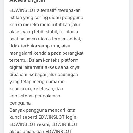
EDWINSLOT alternatif merupakan
istilah yang sering dicari pengguna
ketika mereka membutuhkan jalur
akses yang lebih stabil, terutama
saat halaman utama terasa lambat,
tidak terbuka sempurna, atau
mengalami kendala pada perangkat
tertentu. Dalam konteks platform
digital, alternatif akses sebaiknya
dipahami sebagai jalur cadangan
yang tetap mengutamakan
keamanan, kejelasan, dan
konsistensi pengalaman
pengguna.
Banyak pengguna mencari kata
kunci seperti EDWINSLOT login,
EDWINSLOT resmi, EDWINSLOT
akses aman, dan EDWINSLOT