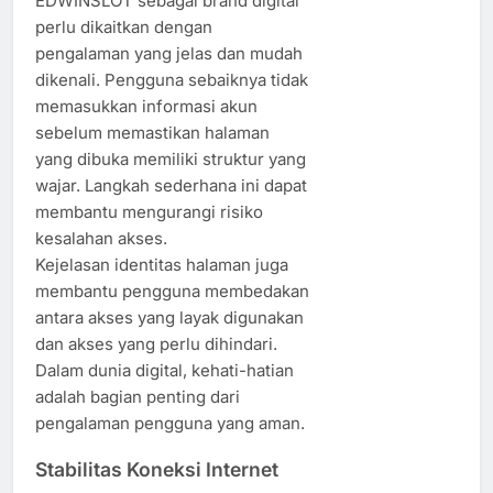
EDWINSLOT sebagai brand digital
perlu dikaitkan dengan
pengalaman yang jelas dan mudah
dikenali. Pengguna sebaiknya tidak
memasukkan informasi akun
sebelum memastikan halaman
yang dibuka memiliki struktur yang
wajar. Langkah sederhana ini dapat
membantu mengurangi risiko
kesalahan akses.
Kejelasan identitas halaman juga
membantu pengguna membedakan
antara akses yang layak digunakan
dan akses yang perlu dihindari.
Dalam dunia digital, kehati-hatian
adalah bagian penting dari
pengalaman pengguna yang aman.
Stabilitas Koneksi Internet