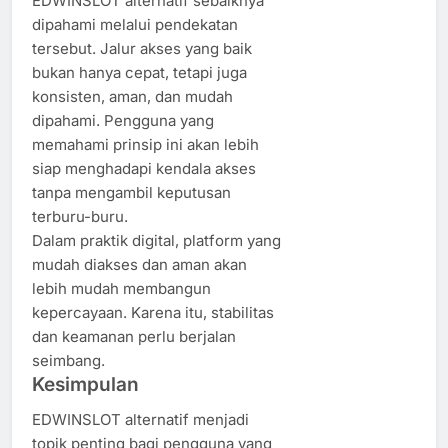
EDWINSLOT alternatif sebaiknya
dipahami melalui pendekatan
tersebut. Jalur akses yang baik
bukan hanya cepat, tetapi juga
konsisten, aman, dan mudah
dipahami. Pengguna yang
memahami prinsip ini akan lebih
siap menghadapi kendala akses
tanpa mengambil keputusan
terburu-buru.
Dalam praktik digital, platform yang
mudah diakses dan aman akan
lebih mudah membangun
kepercayaan. Karena itu, stabilitas
dan keamanan perlu berjalan
seimbang.
Kesimpulan
EDWINSLOT alternatif menjadi
topik penting bagi pengguna yang