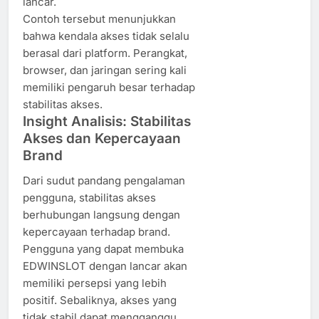
lancar.
Contoh tersebut menunjukkan
bahwa kendala akses tidak selalu
berasal dari platform. Perangkat,
browser, dan jaringan sering kali
memiliki pengaruh besar terhadap
stabilitas akses.
Insight Analisis: Stabilitas
Akses dan Kepercayaan
Brand
Dari sudut pandang pengalaman
pengguna, stabilitas akses
berhubungan langsung dengan
kepercayaan terhadap brand.
Pengguna yang dapat membuka
EDWINSLOT dengan lancar akan
memiliki persepsi yang lebih
positif. Sebaliknya, akses yang
tidak stabil dapat mengganggu