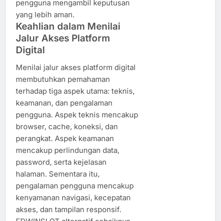
pengguna mengambil keputusan
yang lebih aman.
Keahlian dalam Menilai
Jalur Akses Platform
Digital
Menilai jalur akses platform digital
membutuhkan pemahaman
terhadap tiga aspek utama: teknis,
keamanan, dan pengalaman
pengguna. Aspek teknis mencakup
browser, cache, koneksi, dan
perangkat. Aspek keamanan
mencakup perlindungan data,
password, serta kejelasan
halaman. Sementara itu,
pengalaman pengguna mencakup
kenyamanan navigasi, kecepatan
akses, dan tampilan responsif.