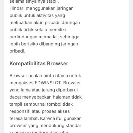
selama sinyalnya stabil.
Hindari menggunakan jaringan
publik untuk aktivitas yang
melibatkan akun pribadi. Jaringan
publik tidak selalu memiliki
perlindungan memadai, sehingga
lebih berisiko dibanding jaringan
pribadi.
Kompatibilitas Browser
Browser adalah pintu utama untuk
mengakses EDWINSLOT. Browser
yang lama atau jarang diperbarui
dapat menyebabkan halaman tidak
tampil sempurna, tombol tidak
responsif, atau proses akses
terasa lambat. Karena itu, gunakan
browser yang mendukung standar
keamanan modern dan rutin