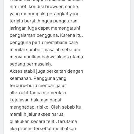
internet, kondisi browser, cache
yang menumpuk, perangkat yang
terlalu berat, hingga pengaturan
jaringan juga dapat memengaruhi
pengalaman pengguna. Karena itu,
pengguna perlu memahami cara
menilai sumber masalah sebelum
menyimpulkan bahwa akses utama
sedang bermasalah.
Akses stabil juga berkaitan dengan
keamanan. Pengguna yang
terburu-buru mencari jalur
alternatif tanpa memeriksa
kejelasan halaman dapat
menghadapi risiko. Oleh sebab itu,
memilih jalur akses harus
dilakukan secara teliti, terutama
jika proses tersebut melibatkan