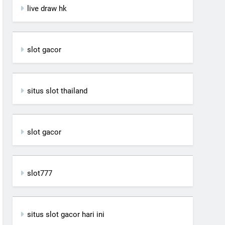
live draw hk
slot gacor
situs slot thailand
slot gacor
slot777
situs slot gacor hari ini