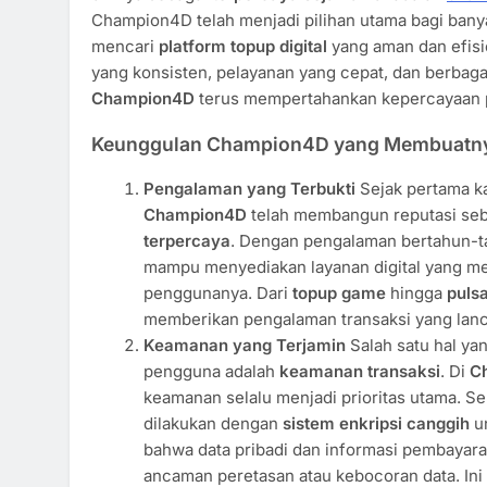
Champion4D telah menjadi pilihan utama bagi ban
mencari
platform topup digital
yang aman dan efisi
yang konsisten, pelayanan yang cepat, dan berbag
Champion4D
terus mempertahankan kepercayaan 
Keunggulan Champion4D yang Membuatny
Pengalaman yang Terbukti
Sejak pertama ka
Champion4D
telah membangun reputasi seb
terpercaya
. Dengan pengalaman bertahun-
mampu menyediakan layanan digital yang m
penggunanya. Dari
topup game
hingga
puls
memberikan pengalaman transaksi yang lan
Keamanan yang Terjamin
Salah satu hal ya
pengguna adalah
keamanan transaksi
. Di
C
keamanan selalu menjadi prioritas utama. S
dilakukan dengan
sistem enkripsi canggih
u
bahwa data pribadi dan informasi pembayar
ancaman peretasan atau kebocoran data. Ini 