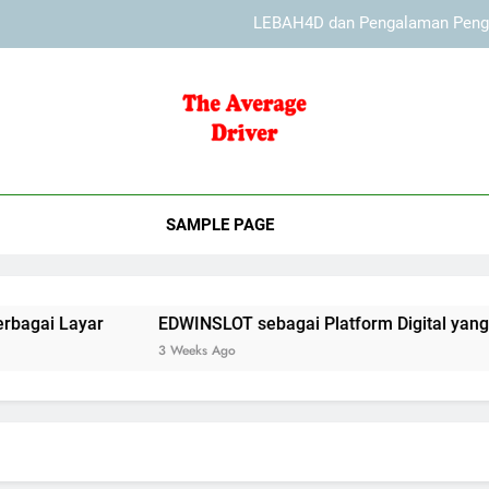
EDWINSLOT sebagai Platform Digital
LEBAH4D sebagai Platform Digital
KAYA787 dan Pent
 Average Driver
LEBAH4D dan Pengalaman Penggu
uan Dan Tips Mengemudi Di The Average Driver. Untuk Penge
EDWINSLOT sebagai Platform Digital
SAMPLE PAGE
LEBAH4D sebagai Platform Digital
KAYA787 dan Pent
ar
EDWINSLOT sebagai Platform Digital yang Fleksibel d
3 Weeks Ago