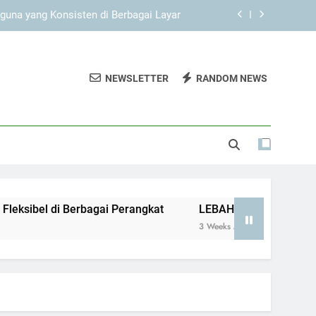
 yang Fleksibel di Berbagai Perangkat
 yang Fleksibel di Berbagai Perangkat
ingnya Pengalaman Akses yang Stabil
NEWSLETTER
RANDOM NEWS
na yang Konsisten di Berbagai Layar
mudi Baru Hingga Berpengalaman.
 yang Fleksibel di Berbagai Perangkat
 yang Fleksibel di Berbagai Perangkat
ingnya Pengalaman Akses yang Stabil
i Berbagai Perangkat
LEBAH4D sebagai Platform Digital 
3 Weeks Ago