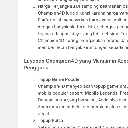
Harga Terjangkau
Di samping
keamanan
d
Champion4D
juga dikenal karena
harga yan
Platform ini menawarkan harga yang lebih 
dengan banyak platform lain, sehingga peng
layanan dengan biaya yang lebih efisien. Terl
Champion4D sering mengadakan promo dan 
memberi lebih banyak keuntungan kepada p
Layanan Champion4D yang Menjamin Kep
Pengguna
Topup Game Populer
Champion4D
menyediakan
topup game
untu
mobile populer seperti
Mobile Legends
,
Free
Dengan harga yang bersaing, Anda bisa me
Anda untuk membeli item premium atau ski
cepat.
Topup Pulsa
Selain untuk game,
Champion4D
juga meny