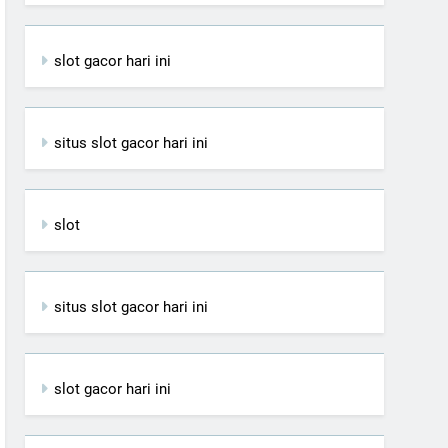
slot gacor hari ini
situs slot gacor hari ini
slot
situs slot gacor hari ini
slot gacor hari ini