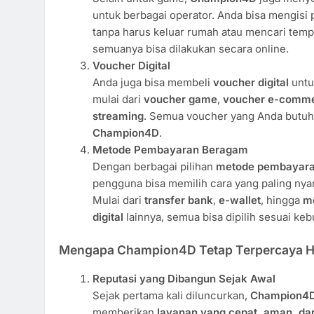
untuk berbagai operator. Anda bisa mengisi
tanpa harus keluar rumah atau mencari temp
semuanya bisa dilakukan secara online.
Voucher Digital
Anda juga bisa membeli
voucher digital
untu
mulai dari
voucher game
,
voucher e-comm
streaming
. Semua voucher yang Anda butuh
Champion4D
.
Metode Pembayaran Beragam
Dengan berbagai pilihan
metode pembayar
pengguna bisa memilih cara yang paling nya
Mulai dari
transfer bank
,
e-wallet
, hingga
m
digital
lainnya, semua bisa dipilih sesuai keb
Mengapa Champion4D Tetap Terpercaya H
Reputasi yang Dibangun Sejak Awal
Sejak pertama kali diluncurkan,
Champion4
memberikan
layanan yang cepat, aman, da