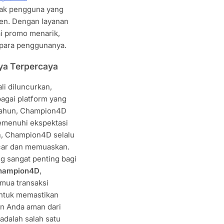
yak pengguna yang
en. Dengan layanan
ai promo menarik,
para penggunanya.
a Terpercaya
li diluncurkan,
agai platform yang
tahun, Champion4D
emenuhi ekspektasi
a
, Champion4D selalu
car dan memuaskan.
ng sangat penting bagi
hampion4D
,
emua transaksi
ntuk memastikan
an Anda aman dari
adalah salah satu