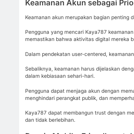
Keamanan Akun sebagai Prio
Keamanan akun merupakan bagian penting d
Pengguna yang mencari Kaya787 keamanan a
memastikan bahwa aktivitas digital mereka be
Dalam pendekatan user-centered, keamanan
Sebaliknya, keamanan harus dijelaskan den
dalam kebiasaan sehari-hari.
Pengguna dapat menjaga akun dengan memaka
menghindari perangkat publik, dan memperha
Kaya787 dapat membangun trust dengan men
dan tidak berlebihan.