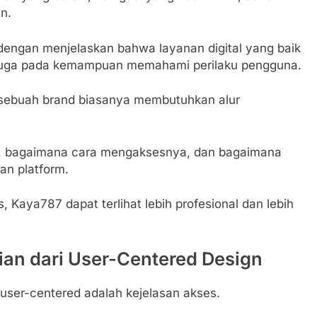
n.
ngan menjelaskan bahwa layanan digital yang baik
i juga pada kemampuan memahami perilaku pengguna.
 sebuah brand biasanya membutuhkan alur
n, bagaimana cara mengaksesnya, dan bagaimana
n platform.
, Kaya787 dapat terlihat lebih profesional dan lebih
ian dari User-Centered Design
ser-centered adalah kejelasan akses.