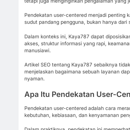
tetapi juga menginginkan pengalaman yang j
Pendekatan user-centered menjadi penting ka
sudut pandang pengguna, bukan hanya dari sis
Dalam konteks ini, Kaya787 dapat diposisi
akses, struktur informasi yang rapi, keamana
manusiawi.
Artikel SEO tentang Kaya787 sebaiknya tida
menjelaskan bagaimana sebuah layanan dap
nyaman.
Apa Itu Pendekatan User-Cen
Pendekatan user-centered adalah cara mera
kebutuhan, kebiasaan, dan kenyamanan peng
Dalam praktiknya, pendekatan ini memperh