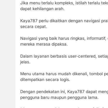
Jika menu terlalu kompleks, istilah terlalu 
dapat kehilangan arah.
Kaya787 perlu dikaitkan dengan navigasi p
secara cepat.
Navigasi yang baik harus ringkas, informa
mereka merasa dipaksa.
Dalam layanan berbasis user-centered, setia
jelas.
Menu utama harus mudah dikenali, tombol pen
ditempatkan secara logis.
Dengan pendekatan ini, Kaya787 dapat meng
pengguna baru maupun pengguna lama.