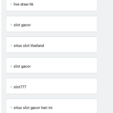
live draw hk
slot gacor
situs slot thailand
slot gacor
slot777
situs slot gacor hari ini