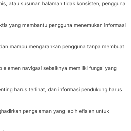
teknis, atau susunan halaman tidak konsisten, pengguna
raktis yang membantu pengguna menemukan informasi
tif, dan mampu mengarahkan pengguna tanpa membuat
p elemen navigasi sebaiknya memiliki fungsi yang
ting harus terlihat, dan informasi pendukung harus
hadirkan pengalaman yang lebih efisien untuk