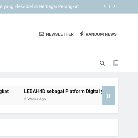
 yang Fleksibel di Berbagai Perangkat
 yang Fleksibel di Berbagai Perangkat
ingnya Pengalaman Akses yang Stabil
NEWSLETTER
RANDOM NEWS
na yang Konsisten di Berbagai Layar
mudi Baru Hingga Berpengalaman.
 yang Fleksibel di Berbagai Perangkat
 yang Fleksibel di Berbagai Perangkat
ingnya Pengalaman Akses yang Stabil
EBAH4D sebagai Platform Digital yang Fleksibel di Berbagai P
 Weeks Ago