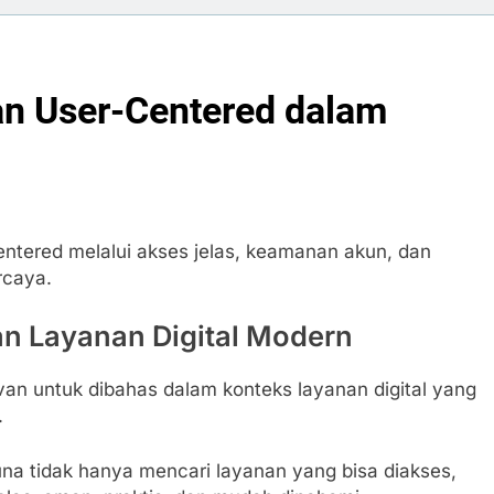
n User-Centered dalam
tered melalui akses jelas, keamanan akun, dan
rcaya.
 Layanan Digital Modern
van untuk dibahas dalam konteks layanan digital yang
.
na tidak hanya mencari layanan yang bisa diakses,