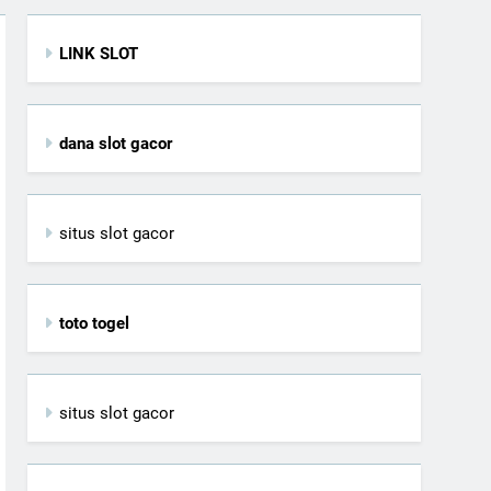
LINK SLOT
dana slot gacor
situs slot gacor
toto togel
situs slot gacor