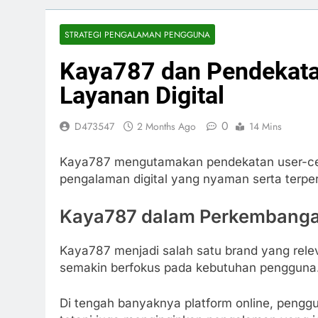
STRATEGI PENGALAMAN PENGGUNA
Kaya787 dan Pendekata
Layanan Digital
0
D473547
2 Months Ago
14 Mins
Kaya787 mengutamakan pendekatan user-cen
pengalaman digital yang nyaman serta terpe
Kaya787 dalam Perkembangan
Kaya787 menjadi salah satu brand yang rele
semakin berfokus pada kebutuhan pengguna
Di tengah banyaknya platform online, penggu