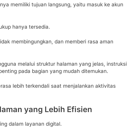
ya memiliki tujuan langsung, yaitu masuk ke akun
ukup hanya tersedia.
 tidak membingungkan, dan memberi rasa aman
na melalui struktur halaman yang jelas, instruksi
penting pada bagian yang mudah ditemukan.
asa lebih terkendali saat menjalankan aktivitas
laman yang Lebih Efisien
ing dalam layanan digital.