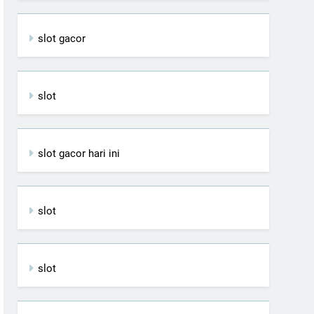
slot gacor
slot
slot gacor hari ini
slot
slot